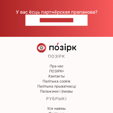
У вас ёсць партнёрская прапанова?
НАПІШЫЦЕ НАМ
ПОЗІРК
Пра нас
ПОЗІРК+
Кантакты
Палітыка cookie
Палітыка прыватнасці
Палажэнні і ўмовы
РУБРЫКІ
Усе навіны