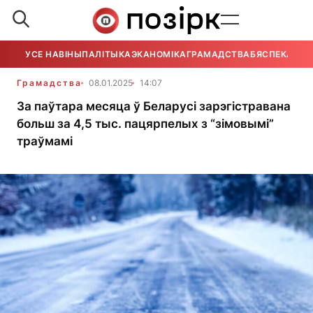
УСЕ НАВІНЫ
ПАЛІТЫКА
ЭКАНОМІКА
ГРАМАДСТВА
БЯСПЕКА
УСЕ
Грамадства
08.01.2025
14:07
За паўтара месяца ў Беларусі зарэгістравана
больш за 4,5 тыс. пацярпелых з “зімовымі”
траўмамі