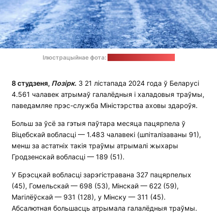
Ілюстрацыйнае фота:
wirestock / freepik.com
8 студзеня,
Позірк
.
З 21 лістапада 2024 года ў Беларусі
4.561 чалавек атрымаў галалёдныя і халадовыя траўмы,
паведамляе прэс-служба Міністэрства аховы здароўя.
Больш за ўсё за гэтыя паўтара месяца пацярпела ў
Віцебскай вобласці — 1.483 чалавекі (шпіталізаваны 91),
менш за астатніх такія траўмы атрымалі жыхары
Гродзенскай вобласці — 189 (51).
У Брэсцкай вобласці зарэгістравана 327 пацярпелых
(45), Гомельскай — 698 (53), Мінскай — 622 (59),
Магілёўскай — 931 (128), у Мінску — 311 (45).
Абсалютная большасць атрымала галалёдныя траўмы.