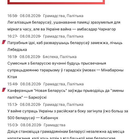
16:56
08.08.2026
Грамадства, Палітыка
Легалізацыя беларусаў, ушанаванне памяці зразумелыя для
мірнага часу, але ва Украіне вайна — амбасадар Чарнагор
16:27
08.08.2026
Грамадства, Палітыка
Патрэбныя ідэі, каб разварушыць беларусаў замежжа, лічыць
Лябедзька
16:18
08.08.2026
Бяспека, Палітыка
Сумесныя з Беларуссю вучэнні будуць прысвечаныя
супрацьдзеянню тэрарызму ў гарадскіх ўмовах — Мінабароны
Кітая
15:46
08.08.2026
Грамадства, Палітыка
Канферэнцыя "Новая Беларусь" заўжды прыводзіць да "змены
палітык" — Баркоўскі
15:13
08.08.2026
Грамадства, Палітыка
У вайне супраць Украіны з расійскага боку загінула ўжо больш за
500 беларусаў — Кабанчук
15:03
08.08.2026
Грамадства
Дзіця становіцца грамадзянінам Беларусі незалежна ад месца
нараджэння, калі хоць адзін з яго бацькоў мае беларускае