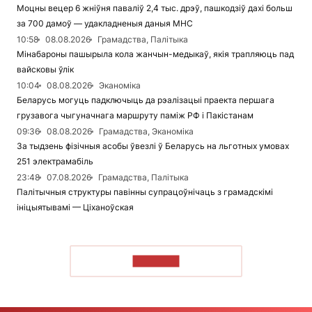
Моцны вецер 6 жніўня паваліў 2,4 тыс. дрэў, пашкодзіў дахі больш
за 700 дамоў — удакладненыя даныя МНС
10:58
08.08.2026
Грамадства, Палітыка
Мінабароны пашырыла кола жанчын-медыкаў, якія трапляюць пад
вайсковы ўлік
10:04
08.08.2026
Эканоміка
Беларусь могуць падключыць да рэалізацыі праекта першага
грузавога чыгуначнага маршруту паміж РФ і Пакістанам
09:36
08.08.2026
Грамадства, Эканоміка
За тыдзень фізічныя асобы ўвезлі ў Беларусь на льготных умовах
251 электрамабіль
23:48
07.08.2026
Грамадства, Палітыка
Палітычныя структуры павінны супрацоўнічаць з грамадскімі
ініцыятывамі — Ціханоўская
ЧЫТАЦЬ