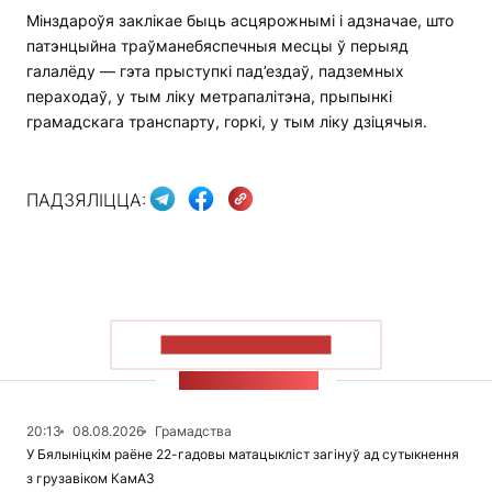
Мінздароўя заклікае быць асцярожнымі і адзначае, што
патэнцыйна траўманебяспечныя месцы ў перыяд
галалёду — гэта прыступкі пад’ездаў, падземных
пераходаў, у тым ліку метрапалітэна, прыпынкі
грамадскага транспарту, горкі, у тым ліку дзіцячыя.
ПАДЗЯЛІЦЦА:
ПАКАЗАЦЬ БОЛЬШ
СТУЖКА НАВІН
20:13
08.08.2026
Грамадства
У Бялыніцкім раёне 22-гадовы матацыкліст загінуў ад сутыкнення
з грузавіком КамАЗ