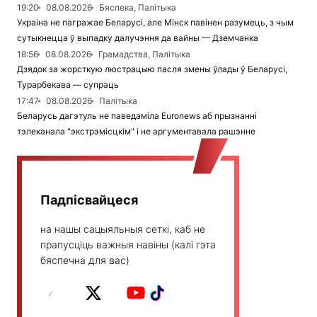
19:20
08.08.2026
Бяспека, Палітыка
Украіна не пагражае Беларусі, але Мінск павінен разумець, з чым
сутыкнецца ў выпадку далучэння да вайны — Дземчанка
18:56
08.08.2026
Грамадства, Палітыка
Дзядок за жорсткую люстрацыю пасля змены ўлады ў Беларусі,
Турарбекава — супраць
17:47
08.08.2026
Палітыка
Беларусь дагэтуль не паведаміла Euronews аб прызнанні
тэлеканала "экстрэмісцкім" і не аргументавала рашэнне
Падпісвайцеся
на нашы сацыяльныя сеткі, каб не
прапусціць важныя навіны (калі гэта
бяспечна для вас)