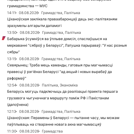
грамадзянства — МУС
14:11
08.08.2026
Грамадства, Палітыка
Ціханоўская заклікала праваабаронцаў даць экс-палітвязням
зразумелы алгарытм дапамогі
13:50
08.08.2026
Грамадства, Палітыка
Бабарыка ўсумніўся ва ўплыве дэмсіл, спаслаўшыся на
меркаванні "сяброў у Беларусі", Латушка парыраваў: "У нас розныя
сябры"
13:15
08.08.2026
Грамадства, Палітыка
Севярынец: Трэба мець каманды, гатовыя пры магчымасці
правесці ў рэгіёнах Беларусі "ад акцый і новых вырабаў да
рэформаў"
12:54
08.08.2026
Палітыка, Эканоміка
Беларусь могуць падключыць да рэалізацыі праекта першага
грузавога чыгуначнага маршруту паміж РФ і Пакістанам
(дапоўнена)
12:13
08.08.2026
Грамадства, Палітыка
Ціханоўская: Перамены ў Беларусі — пытанне часу, мы можам
паўплываць на стварэнне новага акна магчымасцяў
11:30
08.08.2026
Грамадства