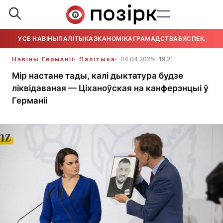
УСЕ НАВІНЫ
ПАЛІТЫКА
ЭКАНОМІКА
ГРАМАДСТВА
БЯСПЕКА
УСЕ
Навіны Германіі
Палітыка
04.04.2025
19:21
Мір настане тады, калі дыктатура будзе
ліквідаваная — Ціханоўская на канферэнцыі ў
Германіі