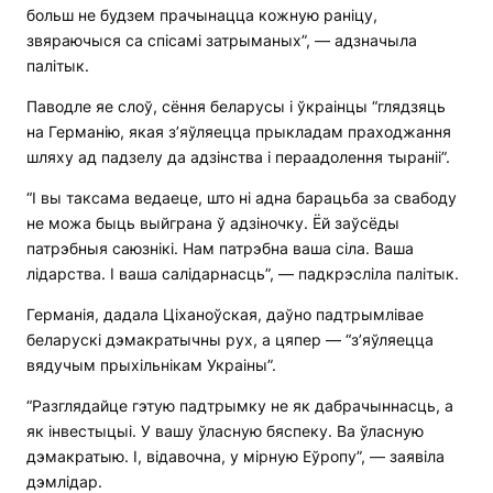
больш не будзем прачынацца кожную раніцу,
звяраючыся са спісамі затрыманых”, — адзначыла
палітык.
Паводле яе слоў, сёння беларусы і ўкраінцы “глядзяць
на Германію, якая з’яўляецца прыкладам праходжання
шляху ад падзелу да адзінства і пераадолення тыраніі”.
“І вы таксама ведаеце, што ні адна барацьба за свабоду
не можа быць выйграна ў адзіночку. Ёй заўсёды
патрэбныя саюзнікі. Нам патрэбна ваша сіла. Ваша
лідарства. І ваша салідарнасць”, — падкрэсліла палітык.
Германія, дадала Ціханоўская, даўно падтрымлівае
беларускі дэмакратычны рух, а цяпер — “з’яўляецца
вядучым прыхільнікам Украіны”.
“Разглядайце гэтую падтрымку не як дабрачыннасць, а
як інвестыцыі. У вашу ўласную бяспеку. Ва ўласную
дэмакратыю. І, відавочна, у мірную Еўропу”, — заявіла
дэмлідар.