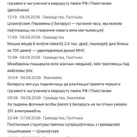
грузавога чыгуначнага маршруту паміж РФ і Пакістанам
(дапоўнена)
12:13
08.08.2026
Грамадства, Палітыка
Ціханоўская: Перамены ў Беларусі — пытанне часу, мы можам
паўплываць на стварэнне новага акна магчымасцяў
11:30
08.08.2026
Грамадства
Моцны вецер 6 жніўня паваліў 2,4 тыс. дрэў, пашкодзіў дахі больш
за 700 дамоў — удакладненыя даныя МНС
10:58
08.08.2026
Грамадства, Палітыка
Мінабароны пашырыла кола жанчын-медыкаў, якія трапляюць пад
вайсковы ўлік
10:04
08.08.2026
Эканоміка
Беларусь могуць падключыць да рэалізацыі праекта першага
грузавога чыгуначнага маршруту паміж РФ і Пакістанам
09:36
08.08.2026
Грамадства, Эканоміка
За тыдзень фізічныя асобы ўвезлі ў Беларусь на льготных умовах
251 электрамабіль
23:48
07.08.2026
Грамадства, Палітыка
Палітычныя структуры павінны супрацоўнічаць з грамадскімі
ініцыятывамі — Ціханоўская