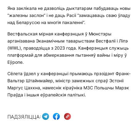
Яна заклікала не дазволіць дыктатарам пабудаваць новы
“жалезны заслон” і не даць Расіі “замацаваць сваю ўладу
над Беларуссю на многія пакаленні”.
Вестфальская мірная канферэнцыя ў Мюнстэры
арганізавана Эканамічным таварыствам Вестфаліі і Ліпэ
(WWL), праводзіцца з 2023 года. Канферэнцыя служыць
платформай для абмеркавання пытанняў вайны і міру ў
Еўропе.
Сёлета ўдзел у канферэнцыі прымаюць прэзідэнт Франк-
Вальтэр Штайнмайер, міністр замежных спраў Эстоніі
Маргус Цахкна, намеснік кіраўніка МЗС Польшчы Марэк
Праўда і іншыя еўрапейскія палітыкі.
ПАДЗЯЛІЦЦА: