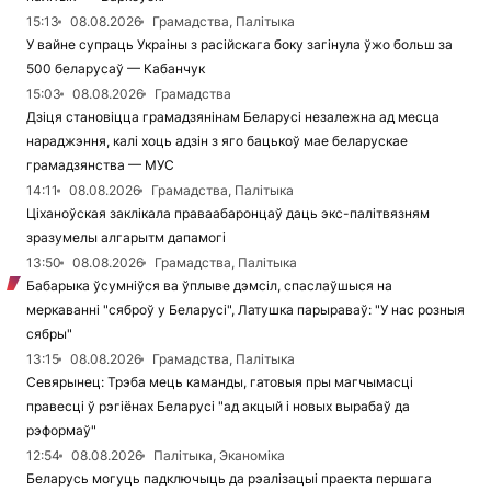
15:13
08.08.2026
Грамадства, Палітыка
У вайне супраць Украіны з расійскага боку загінула ўжо больш за
500 беларусаў — Кабанчук
15:03
08.08.2026
Грамадства
Дзіця становіцца грамадзянінам Беларусі незалежна ад месца
нараджэння, калі хоць адзін з яго бацькоў мае беларускае
грамадзянства — МУС
14:11
08.08.2026
Грамадства, Палітыка
Ціханоўская заклікала праваабаронцаў даць экс-палітвязням
зразумелы алгарытм дапамогі
13:50
08.08.2026
Грамадства, Палітыка
Бабарыка ўсумніўся ва ўплыве дэмсіл, спаслаўшыся на
меркаванні "сяброў у Беларусі", Латушка парыраваў: "У нас розныя
сябры"
13:15
08.08.2026
Грамадства, Палітыка
Севярынец: Трэба мець каманды, гатовыя пры магчымасці
правесці ў рэгіёнах Беларусі "ад акцый і новых вырабаў да
рэформаў"
12:54
08.08.2026
Палітыка, Эканоміка
Беларусь могуць падключыць да рэалізацыі праекта першага