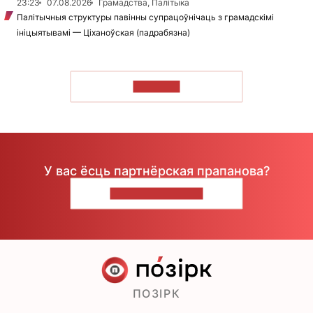
23:23
07.08.2026
Грамадства, Палітыка
Палітычныя структуры павінны супрацоўнічаць з грамадскімі
ініцыятывамі — Ціханоўская (падрабязна)
ЧЫТАЦЬ
У вас ёсць партнёрская прапанова?
НАПІШЫЦЕ НАМ
ПОЗІРК