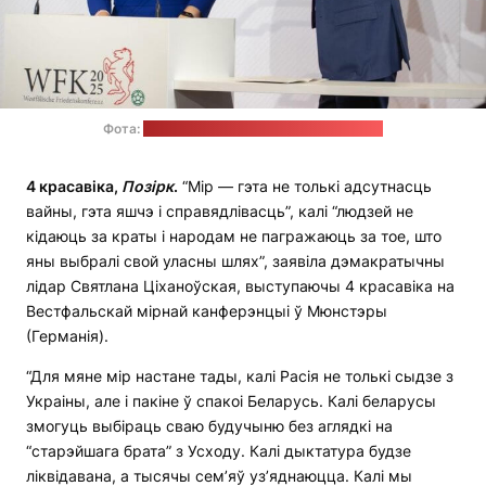
Фота:
прэс-служба Святланы Ціханоўскай
4 красавіка,
Позірк
.
“Мір — гэта не толькі адсутнасць
вайны, гэта яшчэ і справядлівасць”, калі “людзей не
кідаюць за краты і народам не пагражаюць за тое, што
яны выбралі свой уласны шлях”, заявіла дэмакратычны
лідар Святлана Ціханоўская, выступаючы 4 красавіка на
Вестфальскай мірнай канферэнцыі ў Мюнстэры
(Германія).
“Для мяне мір настане тады, калі Расія не толькі сыдзе з
Украіны, але і пакіне ў спакоі Беларусь. Калі беларусы
змогуць выбіраць сваю будучыню без аглядкі на
“старэйшага брата” з Усходу. Калі дыктатура будзе
ліквідавана, а тысячы сем’яў уз’яднаюцца. Калі мы