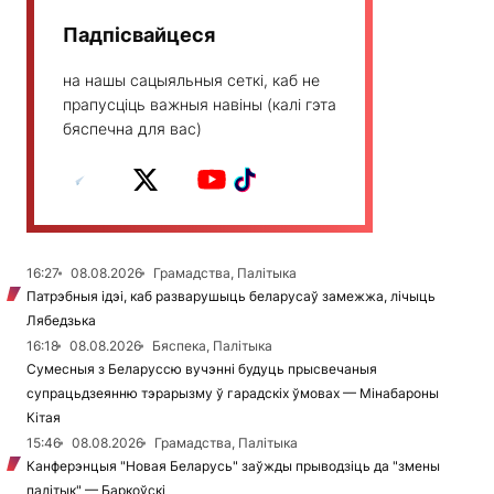
Падпісвайцеся
на нашы сацыяльныя сеткі, каб не
прапусціць важныя навіны (калі гэта
бяспечна для вас)
16:27
08.08.2026
Грамадства, Палітыка
Патрэбныя ідэі, каб разварушыць беларусаў замежжа, лічыць
Лябедзька
16:18
08.08.2026
Бяспека, Палітыка
Сумесныя з Беларуссю вучэнні будуць прысвечаныя
супрацьдзеянню тэрарызму ў гарадскіх ўмовах — Мінабароны
Кітая
15:46
08.08.2026
Грамадства, Палітыка
Канферэнцыя "Новая Беларусь" заўжды прыводзіць да "змены
палітык" — Баркоўскі