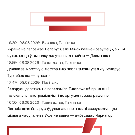
ПАКАЗАЦЬ БОЛЬШ
СТУЖКА НАВІН
19:20
08.08.2026
Бяспека, Палітыка
Украіна не пагражае Беларусі, але Мінск павінен разумець, з чым
сутыкнецца ў выпадку далучэння да вайны — Дземчанка
18:56
08.08.2026
Грамадства, Палітыка
Дзядок за жорсткую люстрацыю пасля змены ўлады ў Беларусі,
Турарбекава — супраць
17:47
08.08.2026
Палітыка
Беларусь дагэтуль не паведаміла Euronews аб прызнанні
тэлеканала "экстрэмісцкім" і не аргументавала рашэнне
16:56
08.08.2026
Грамадства, Палітыка
Легалізацыя беларусаў, ушанаванне памяці зразумелыя для
мірнага часу, але ва Украіне вайна — амбасадар Чарнагор