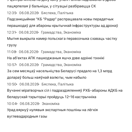
пацярпелая ў бальніцы, у сітуацыі разбіраецца СК
12:35
06.08.2026
Бяспека, Палітыка
Падсанкцыйнае "КБ "Радар" распрацавала новы перадатчык
перашкодаў для абароны крытычнай інфраструктуры ад дронаў
12:31
06.08.2026
Грамадства, Эканоміка
Мытня выкрыла намер польскага перавозчыка схаваць частку
грузу
11:08
06.08.2026
Грамадства, Эканоміка
На аб'ектах АПК пашкоджаныя яшчэ дзве адзінкі тэхнікі
10:57
06.08.2026
Грамадства, Эканоміка
За сем месяцаў насельніцтва Беларусі прадало на 1,3 млрд
долараў больш наяўнай валюты, чым набыло
10:50
06.08.2026
Бяспека, Палітыка
Вучэнні міратворчых сіл і падраздзяленняў РХБ-абароны АДКБ на
беларускай тэрыторыі пройдуць 12–16 кастрычніка
10:04
06.08.2026
Эканоміка
Урад вярнуў нулявыя экспартныя пошліны на лёгкія
вуглевадародныя газы