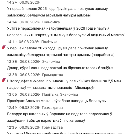
14:27
06.08.2026
У першай палове 2026 года Грузія дала прытулак аднаму
замежніку, беларусы атрымалі чатыры адмовы
14:14
06.08.2026
Эканоміка
У Літве перахопленая найбуйнейшая ў 2026 годзе партыя
нелегальных цыгарэт, у тым ліку з беларускімі акцызнымі маркамі
14:11
06.08.2026
Палітыка
У першай палове 2026 года Грузія дала прытулак аднаму
замежніку, беларусы атрымалі чатыры адмовы (падрабязна)
13:38
06.08.2026
Эканоміка
Долар, еўра і юань падаражэлі на біржавых таргах 6 жніўня
13:36
06.08.2026
Грамадства
Штогод афтальмолагі прымаюць у паліклініках больш за 2,5 млн
пацыентаў — пазаштатны спецыяліст Мінздароўя
13:05
06.08.2026
Палітыка, Эканоміка
Прэзідэнт Алжыра можа неўзабаве наведаць Беларусь
12:42
06.08.2026
Грамадства
Беларус арыштаваны ў Варшаве на падставе падазрэння ў
захоўванні і збыце наркотыкаў і псіхатропаў
12:38
06.08.2026
Грамадства
У цэнтры Мінска на дзяўчыну ўпалі галіны надламанага дрэва —