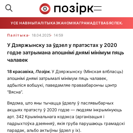
УСЕ НАВІНЫ
ПАЛІТЫКА
ЭКАНОМІКА
ГРАМАДСТВА
БЯСПЕКА
УСЕ
Палітыка
18.04.2025
14:59
У Дзяржынску за ўдзел у пратэстах у 2020
годзе затрымана апошнімі днямі мінімум пяць
чалавек
18 красавіка,
Позірк
.
У Дзяржынску (Мінская влбласць)
апошнімі днямі затрымалі мінімум пяць чалавек,
адбыліся вобшукі, паведамляе праваабарончы цэнтр
“Вясна”.
Вядома, што яны тычацца ўдзелу ў паслявыбарчых
акцыях пратэсту ў 2020 годзе — людзям інкрымінуюць
арт. 342 Крымінальнага кодэкса (арганізацыя і
падрыхтоўка дзеянняў, якія груба парушаюць грамадскі
парадак, альбо актыўны ўдзел у іх).