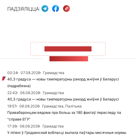
ПАДЗЯЛІЦЦА:
ПАКАЗАЦЬ БОЛЬШ
СТУЖКА НАВІН
00:24
07.08.2026
Грамадства
40,3 градуса — новы тэмпературны рэкорд жніўня ў Беларусі
(падрабязна)
22:42
06.08.2026
Грамадства
40,3 градуса — новы тэмпературны рэкорд жніўня ў Беларусі
19:57
06.08.2026
Грамадства, Палітыка
Правабаронцам вядома пра больш за 180 фактаў пераследу па
"справе ЕГУ"
17:36
06.08.2026
Грамадства
У ліпені ў Гродзенскай вобласці выпала паўтары месячныя нормы