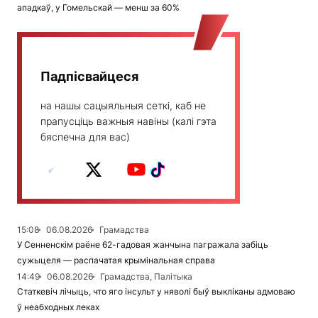
ападкаў, у Гомельскай — менш за 60%
Падпісвайцеся
на нашы сацыяльныя сеткі, каб не
прапусціць важныя навіны (калі гэта
бяспечна для вас)
15:08
06.08.2026
Грамадства
У Сенненскім раёне 62-гадовая жанчына пагражала забіць
сужыцеля — распачатая крымінальная справа
14:49
06.08.2026
Грамадства, Палітыка
Статкевіч лічыць, что яго інсульт у няволі быў выкліканы адмоваю
ў неабходных леках