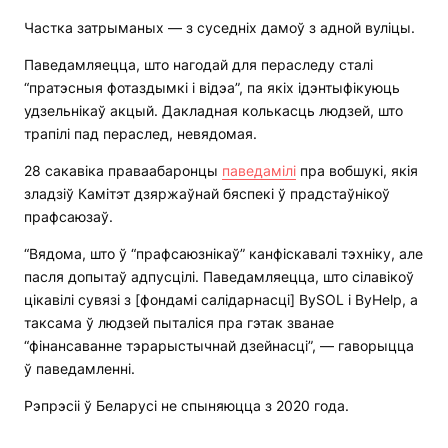
Частка затрыманых — з суседніх дамоў з адной вуліцы.
Паведамляецца, што нагодай для пераследу сталі
“пратэсныя фотаздымкі і відэа”, па якіх ідэнтыфікуюць
удзельнікаў акцый. Дакладная колькасць людзей, што
трапілі пад пераслед, невядомая.
28 сакавіка праваабаронцы
паведамілі
пра вобшукі, якія
зладзіў Камітэт дзяржаўнай бяспекі ў прадстаўнікоў
прафсаюзаў.
“Вядома, што ў “прафсаюзнікаў” канфіскавалі тэхніку, але
пасля допытаў адпусцілі. Паведамляецца, што сілавікоў
цікавілі сувязі з [фондамі салідарнасці] BySOL і ByHelp, а
таксама ў людзей пыталіся пра гэтак званае
“фінансаванне тэрарыстычнай дзейнасці”, — гаворыцца
ў паведамленні.
Рэпрэсіі ў Беларусі не спыняюцца з 2020 года.