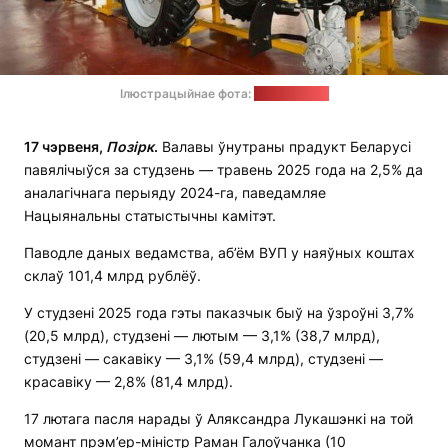
Ілюстрацыйнае фота:
трактор.бел
17 чэрвеня,
Позірк
.
Валавы ўнутраны прадукт Беларусі
павялічыўся за студзень — травень 2025 года на 2,5% да
аналагічнага перыяду 2024-га, паведамляе
Нацыянальны статыстычны камітэт.
Паводле даных ведамства, аб’ём ВУП у наяўных коштах
склаў 101,4 млрд рублёў.
У студзені 2025 года гэты паказчык быў на ўзроўні 3,7%
(20,5 млрд), студзені — лютым — 3,1% (38,7 млрд),
студзені — сакавіку — 3,1% (59,4 млрд), студзені —
красавіку — 2,8% (81,4 млрд).
17 лютага пасля нарады ў Аляксандра Лукашэнкі на той
момант прэм’ер-міністр Раман Галоўчанка (10