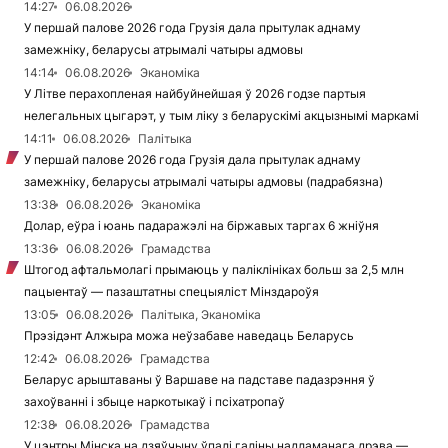
14:27
06.08.2026
У першай палове 2026 года Грузія дала прытулак аднаму
замежніку, беларусы атрымалі чатыры адмовы
14:14
06.08.2026
Эканоміка
У Літве перахопленая найбуйнейшая ў 2026 годзе партыя
нелегальных цыгарэт, у тым ліку з беларускімі акцызнымі маркамі
14:11
06.08.2026
Палітыка
У першай палове 2026 года Грузія дала прытулак аднаму
замежніку, беларусы атрымалі чатыры адмовы (падрабязна)
13:38
06.08.2026
Эканоміка
Долар, еўра і юань падаражэлі на біржавых таргах 6 жніўня
13:36
06.08.2026
Грамадства
Штогод афтальмолагі прымаюць у паліклініках больш за 2,5 млн
пацыентаў — пазаштатны спецыяліст Мінздароўя
13:05
06.08.2026
Палітыка, Эканоміка
Прэзідэнт Алжыра можа неўзабаве наведаць Беларусь
12:42
06.08.2026
Грамадства
Беларус арыштаваны ў Варшаве на падставе падазрэння ў
захоўванні і збыце наркотыкаў і псіхатропаў
12:38
06.08.2026
Грамадства
У цэнтры Мінска на дзяўчыну ўпалі галіны надламанага дрэва —