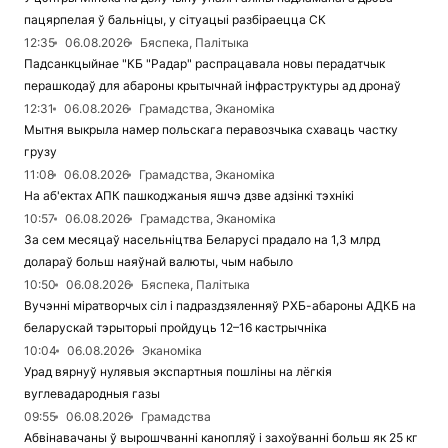
пацярпелая ў бальніцы, у сітуацыі разбіраецца СК
12:35
06.08.2026
Бяспека, Палітыка
Падсанкцыйнае "КБ "Радар" распрацавала новы перадатчык
перашкодаў для абароны крытычнай інфраструктуры ад дронаў
12:31
06.08.2026
Грамадства, Эканоміка
Мытня выкрыла намер польскага перавозчыка схаваць частку
грузу
11:08
06.08.2026
Грамадства, Эканоміка
На аб'ектах АПК пашкоджаныя яшчэ дзве адзінкі тэхнікі
10:57
06.08.2026
Грамадства, Эканоміка
За сем месяцаў насельніцтва Беларусі прадало на 1,3 млрд
долараў больш наяўнай валюты, чым набыло
10:50
06.08.2026
Бяспека, Палітыка
Вучэнні міратворчых сіл і падраздзяленняў РХБ-абароны АДКБ на
беларускай тэрыторыі пройдуць 12–16 кастрычніка
10:04
06.08.2026
Эканоміка
Урад вярнуў нулявыя экспартныя пошліны на лёгкія
вуглевадародныя газы
09:55
06.08.2026
Грамадства
Абвінавачаны ў вырошчванні канопляў і захоўванні больш як 25 кг