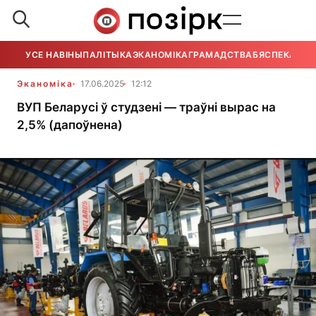
УСЕ НАВІНЫ
ПАЛІТЫКА
ЭКАНОМІКА
ГРАМАДСТВА
БЯСПЕКА
УСЕ
Эканоміка
17.06.2025
12:12
ВУП Беларусі ў студзені — траўні вырас на
2,5% (дапоўнена)