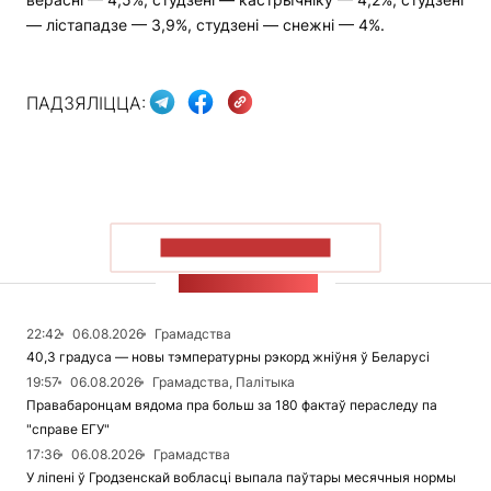
— лістападзе — 3,9%, студзені — снежні — 4%.
ПАДЗЯЛІЦЦА:
ПАКАЗАЦЬ БОЛЬШ
СТУЖКА НАВІН
22:42
06.08.2026
Грамадства
40,3 градуса — новы тэмпературны рэкорд жніўня ў Беларусі
19:57
06.08.2026
Грамадства, Палітыка
Правабаронцам вядома пра больш за 180 фактаў пераследу па
"справе ЕГУ"
17:36
06.08.2026
Грамадства
У ліпені ў Гродзенскай вобласці выпала паўтары месячныя нормы