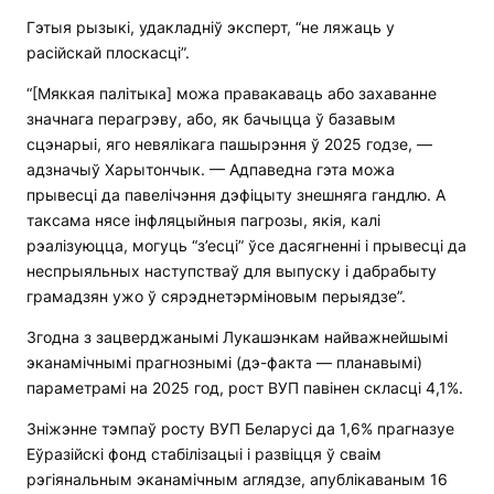
Гэтыя рызыкі, удакладніў эксперт, “не ляжаць у
расійскай плоскасці”.
“[Мяккая палітыка] можа правакаваць або захаванне
значнага перагрэву, або, як бачыцца ў базавым
сцэнарыі, яго невялікага пашырэння ў 2025 годзе, —
адзначыў Харытончык. — Адпаведна гэта можа
прывесці да павелічэння дэфіцыту знешняга гандлю. А
таксама нясе інфляцыйныя пагрозы, якія, калі
рэалізуюцца, могуць “з’есці” ўсе дасягненні і прывесці да
неспрыяльных наступстваў для выпуску і дабрабыту
грамадзян ужо ў сярэднетэрміновым перыядзе”.
Згодна з зацверджанымі Лукашэнкам найважнейшымі
эканамічнымі прагнознымі (дэ-факта — планавымі)
параметрамі на 2025 год, рост ВУП павінен скласці 4,1%.
Зніжэнне тэмпаў росту ВУП Беларусі да 1,6% прагназуе
Еўразійскі фонд стабілізацыі і развіцця ў сваім
рэгіянальным эканамічным аглядзе, апублікаваным 16