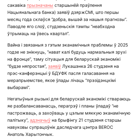
сакавіка
прызначаны
старшынёй праўлення
Нацыянальнага банка) заявіў дзяржСМІ, што першы
месяц года склаўся “добра, вышэй за нашыя прагнозы”.
Паводле яго слоў, студзеньскія тэмпы “неабходна
ўтрымаць на ўвесь квартал”.
Вайна і звязаныя з гэтым эканамічныя праблемы ў 2025
годзе не знікнуць, “нават калі будуць нармальныя зрухі
на фронце”, таму сітуацыя для беларускай эканомікі
“будзе няпростая”,
заявіў
Лукашэнка 26 студзеня на
прэс-канферэнцыі ў БДУФК пасля галасавання на
мерапрыемстве, якое ўлады лічаць “прэзідэнцкімі
выбарамі”.
Негатыўныя рызыкі для беларускай эканомікі ствараюць
яе разбалансаванасць, перагрэў і планы ўладаў “не
пастрожваць, а захоўваць у цэлым мяккую эканамічную
палітыку”,
адзначыў
на брыфінгу 21 студзеня старшы
навуковы супрацоўнік даследчага цэнтра BEROC
Анатоль Харытончык.