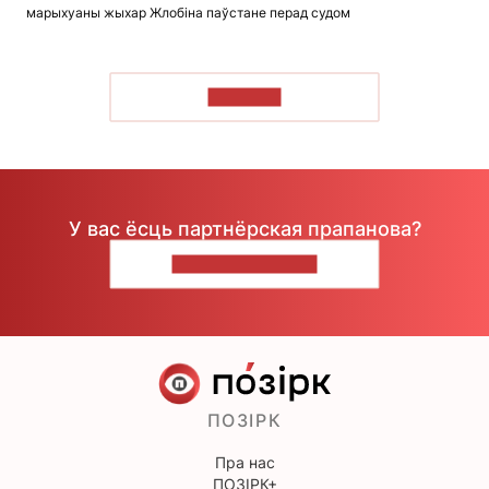
марыхуаны жыхар Жлобіна паўстане перад судом
ЧЫТАЦЬ
У вас ёсць партнёрская прапанова?
НАПІШЫЦЕ НАМ
ПОЗІРК
Пра нас
ПОЗІРК+