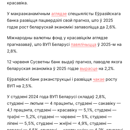
красавіка.
У макраэканамічным
аглядзе
спецыялісты Еўразійскага
банка развіцця пацвердзілі свой прагноз, што ў 2025
годзе рост беларускай эканомікі запаволіцца да 2,6%.
Міжнародны валютны фонд у красавіцкім аглядзе
прагназаваў, што ВУП Беларусі
павялічыцца
ў 2025-м на
2,8%.
12 чэрвеня Сусветны банк выдаў прагноз, паводле якога
беларуская эканоміка ў 2025 годзе
вырасце
на 2,2%.
Еўрапейскі банк рэканструкцыі і развіцця
чакае
росту
ВУП на 2,5%.
У студзені 2024 года ВУП Беларусі складаў 2,8%,
студзені — лютым — 4 працэнты, студзені — сакавіку —
4,1 працэнта, студзені — красавіку — 5,1%, студзені —
траўні — 5,2%, студзені — чэрвені — 5%, студзені —
ліпені — 5,5%, студзені — жніўні — 4,9%, студзені —
верасні — 4,5%, студзені — кастрычніку — 4,2%, студзені