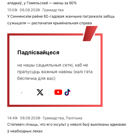
ападкаў, у Гомельскай — менш за 60%
15:08
06.08.2026
Грамадства
У Сенненскім раёне 62-гадовая жанчына пагражала забіць
сужыцеля — распачатая крымінальная справа
Падпісвайцеся
на нашы сацыяльныя сеткі, каб не
прапусціць важныя навіны (калі гэта
бяспечна для вас)
14:49
06.08.2026
Грамадства, Палітыка
Статкевіч лічыць, что яго інсульт у няволі быў выкліканы адмоваю
ў неабходных леках