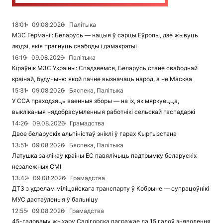
18:01
09.08.2026
Палітыка
МЗС Германіі: Беларусь — нацыя ў сэрцы Еўропы, дзе жывуць
людзі, якія прагнуць свабоды і дэмакратыі
16:19
09.08.2026
Палітыка
Кіраўнік МЗС Украіны: Спадзяемся, Беларусь стане свабоднай
краінай, будучыню якой пачне вызначаць народ, а не Масква
15:31
09.08.2026
Бяспека, Палітыка
У ССА праходзяць ваенныя зборы — на іх, як мяркуецца,
выкліканыя нядобрасумленныя работнікі сельскай гаспадаркі
14:26
09.08.2026
Грамадства
Двое беларускіх альпіністаў зніклі ў гарах Кыргызстана
13:51
09.08.2026
Бяспека, Палітыка
Латушка заклікаў краіны ЕС павялічыць падтрымку беларускіх
незалежных СМІ
13:42
09.08.2026
Грамадства
ДТЗ з удзелам міліцэйскага транспарту ў Кобрыне — супрацоўнікі
МУС дастаўленыя ў бальніцу
12:55
09.08.2026
Грамадства
45-гадоваму жыхару Салігорска пагражае да 15 гадоў зняволення