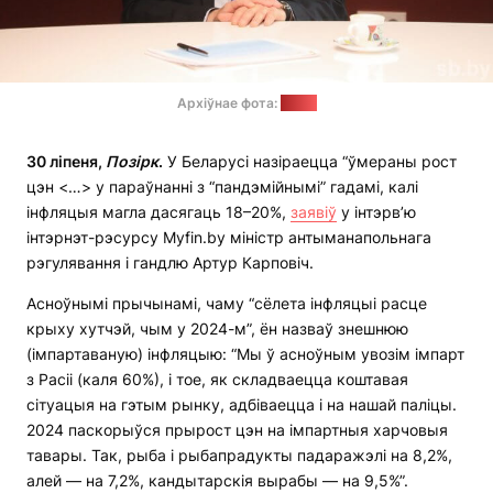
Архіўнае фота:
sb.by
30 ліпеня,
Позірк
.
У Беларусі назіраецца “ўмераны рост
цэн <…> у параўнанні з “пандэмійнымі” гадамі, калі
інфляцыя магла дасягаць 18–20%,
заявіў
у інтэрв’ю
інтэрнэт-рэсурсу Myfin.by міністр антыманапольнага
рэгулявання і гандлю Артур Карповіч.
Асноўнымі прычынамі, чаму “сёлета інфляцыі расце
крыху хутчэй, чым у 2024-м”, ён назваў знешнюю
(імпартаваную) інфляцыю: “Мы ў асноўным увозім імпарт
з Расіі (каля 60%), і тое, як складваецца коштавая
сітуацыя на гэтым рынку, адбіваецца і на нашай паліцы.
2024 паскорыўся прырост цэн на імпартныя харчовыя
тавары. Так, рыба і рыбапрадукты падаражэлі на 8,2%,
алей — на 7,2%, кандытарскія вырабы — на 9,5%”.