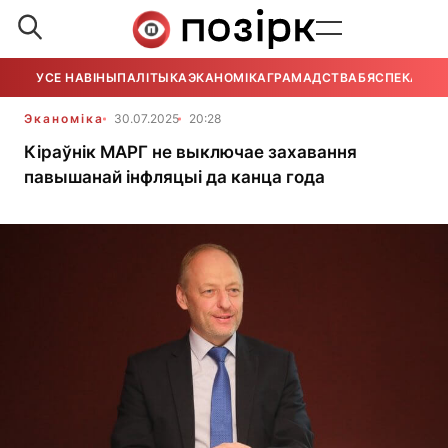
УСЕ НАВІНЫ
ПАЛІТЫКА
ЭКАНОМІКА
ГРАМАДСТВА
БЯСПЕКА
УСЕ
Эканоміка
30.07.2025
20:28
Кіраўнік МАРГ не выключае захавання
павышанай інфляцыі да канца года