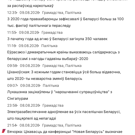
за распаўсюд наркотыкаў
12:35
09.08.2026
Грамадства, Палітыка
З 2020 года праваабаронцы зафіксавалі ў Беларусі больш за 100
тыс. фактаў палітычнага пераследу
11:55
09.08.2026
Грамадства
З пачатку года ад агню ў Беларусі загінула 350 чалавек
11:16
09.08.2026
Палітыка
Еўрасаюз і дэмакратычныя краіны выказваюць салідарнасць з
беларусамі з нагоды гадавіны выбараў-2020
09:56
09.08.2026
Грамадства, Палітыка
Ціханоўская: З кожным годам становіцца ўсё больш відавочна,
што 2020-ты незваротна змяніў Беларусь
09:07
09.08.2026
Палітыка
Лукашэнка зацікаўлены ў "нарошчванні супрацоўніцтва" з
Сінгапурам
23:56
08.08.2026
Грамадства
Электразабеспячэнне адноўленае ва ўсіх паселішчах Беларусі,
што пацярпелі ад непагадзі
21:54
08.08.2026
Грамадства, Палітыка
Вячорка: Цікавасць да канферэнцыі "Новая Беларусь" вызначае