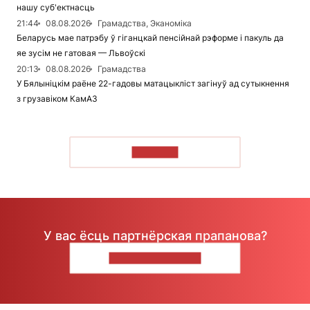
нашу суб'ектнасць
21:44
08.08.2026
Грамадства, Эканоміка
Беларусь мае патрэбу ў гіганцкай пенсійнай рэформе і пакуль да
яе зусім не гатовая — Львоўскі
20:13
08.08.2026
Грамадства
У Бялыніцкім раёне 22-гадовы матацыкліст загінуў ад сутыкнення
з грузавіком КамАЗ
ЧЫТАЦЬ
У вас ёсць партнёрская прапанова?
НАПІШЫЦЕ НАМ