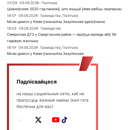
23:00
09.08.2026
Палітыка
Ціханоўская: 2020 год паказаў, што жыццё ўмее рабіць сюрпрызы
18:57
09.08.2026
Грамадства, Палітыка
Місію дэмсіл у Кіеве ўзначаліла Зазулінская (дапоўнена)
18:32
09.08.2026
Грамадства
Смяротнае ДТЗ у Смаргонскім раёне — кіроўца мапеда збіў 59-
гадовую жанчыну
18:10
09.08.2026
Грамадства, Палітыка
Місію дэмсіл у Кіеве ўзначаліла Зазулінская
Падпісвайцеся
на нашы сацыяльныя сеткі, каб не
прапусціць важныя навіны (калі гэта
бяспечна для вас)