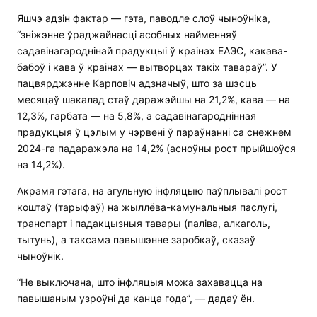
Яшчэ адзін фактар — гэта, паводле слоў чыноўніка,
“зніжэнне ўраджайнасці асобных найменняў
садавінагароднінай прадукцыі ў краінах ЕАЭС, какава-
бабоў і кава ў краінах — вытворцах такіх тавараў”. У
пацвярджэнне Карповіч адзначыў, што за шэсць
месяцаў шакалад стаў даражэйшы на 21,2%, кава — на
12,3%, гарбата — на 5,8%, а садавінагароднінная
прадукцыя ў цэлым у чэрвені ў параўнанні са снежнем
2024-га падаражэла на 14,2% (асноўны рост прыйшоўся
на 14,2%).
Акрамя гэтага, на агульную інфляцыю паўплывалі рост
коштаў (тарыфаў) на жыллёва-камунальныя паслугі,
транспарт і падакцызныя тавары (паліва, алкаголь,
тытунь), а таксама павышэнне заробкаў, сказаў
чыноўнік.
“Не выключана, што інфляцыя можа захавацца на
павышаным узроўні да канца года”, — дадаў ён.