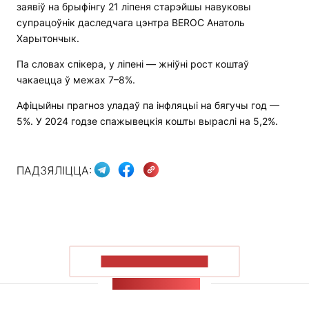
заявіў на брыфінгу 21 ліпеня старэйшы навуковы
супрацоўнік даследчага цэнтра BEROC Анатоль
Харытончык.
Па словах спікера, у ліпені — жніўні рост коштаў
чакаецца ў межах 7–8%.
Афіцыйны прагноз уладаў па інфляцыі на бягучы год —
5%. У 2024 годзе спажывецкія кошты выраслі на 5,2%.
ПАДЗЯЛІЦЦА:
ПАКАЗАЦЬ БОЛЬШ
СТУЖКА НАВІН