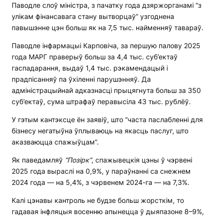
Паводле слоў міністра, з пачатку года дзяржорганамі “з
улікам фінансавага стану вытворцаў” узгоднена
павышэнне цэн больш як на 7,5 тыс. найменняў тавараў.
Паводле інфармацыі Карповіча, за першую палову 2025
года МАРГ праверыў больш за 4,4 тыс. суб’ектаў
гаспадарання, выдаў 1,4 тыс. рэкамендацый і
прадпісанняў па ўхіленні парушэнняў. Да
адміністрацыйнай адказнасці прыцягнута больш за 350
суб’ектаў, сума штрафаў перавысіла 43 тыс. рублёў.
У гэтым кантэксце ён заявіў, што “часта паслабленні для
бізнесу негатыўна ўплываюць на якасць паслуг, што
аказваюцца спажыўцам”.
Як паведамляў
“Позірк”
, спажывецкія цэны ў чэрвені
2025 года выраслі на 0,9%, у параўнанні са снежнем
2024 года — на 5,4%, з чэрвенем 2024-га — на 7,3%.
Калі цэнавы кантроль не будзе больш жорсткім, то
гадавая інфляцыя восенню апынецца ў дыяпазоне 8–9%,