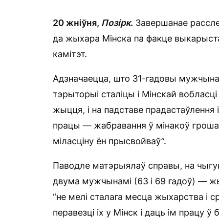
20 жніўня,
Позірк
.
Завершанае рассле
да жыхара Мінска па факце выкарыст
камітэт.
Адзначаецца, што 31-гадовы мужчына 
тэрыторыі сталіцы і Мінскай вобласці
жыцця, і на падставе прадастаўлення
працы — жабравання ў мінакоў грошай
міласціну ён прысвойваў”.
Паводле матэрыялаў справы, на чыгун
двума мужчынамі (63 і 69 гадоў) — жы
“не мелі сталага месца жыхарства і с
перавезці іх у Мінск і даць ім працу ў