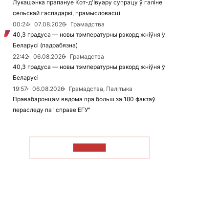
Лукашэнка прапануе Кот-д'Івуару супрацу ў галіне
сельскай гаспадаркі, прамысловасці
00:24
07.08.2026
Грамадства
40,3 градуса — новы тэмпературны рэкорд жніўня ў
Беларусі (падрабязна)
22:42
06.08.2026
Грамадства
40,3 градуса — новы тэмпературны рэкорд жніўня ў
Беларусі
19:57
06.08.2026
Грамадства, Палітыка
Правабаронцам вядома пра больш за 180 фактаў
пераследу па "справе ЕГУ"
ЧЫТАЦЬ