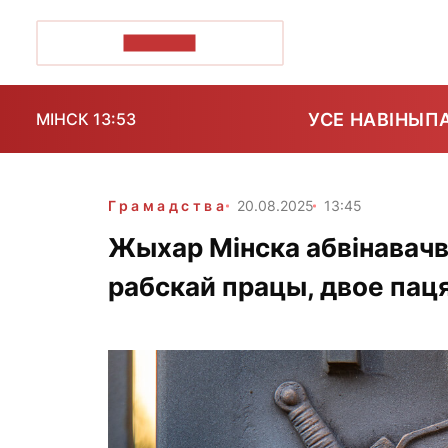
ПОЗІРК+
УСЕ НАВІНЫ
П
МІНСК 13:53
Грамадства
20.08.2025
13:45
Жыхар Мінска абвінавачв
рабскай працы, двое пац