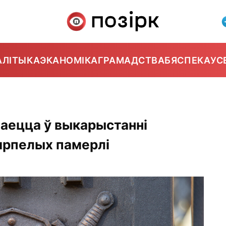
АЛІТЫКА
ЭКАНОМІКА
ГРАМАДСТВА
БЯСПЕКА
УС
аецца ў выкарыстанні
ярпелых памерлі