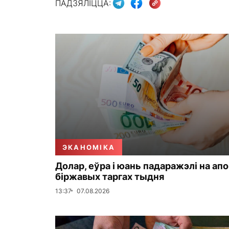
ПАДЗЯЛІЦЦА:
ЭКАНОМІКА
Долар, еўра і юань падаражэлі на ап
біржавых таргах тыдня
13:37
07.08.2026