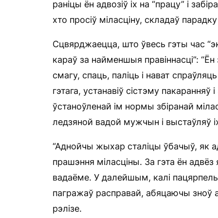
раніцы ён адвозіў іх на “працу” і заб
хто просіў міласціну, складаў парадк
Сцвярджаецца, што ўвесь гэты час “э
караў за найменшыя правіннасці”: “Ён
смагу, спаць, паліць і нават спраўля
гэтага, устанавіў сістэму пакаранняў 
ўстаноўленай ім нормы збіранай мілас
ледзяной вадой мужчын і выстаўляў іх
“Аднойчы жыхар сталіцы ўбачыў, як ад
прашэння міласціны. За гэта ён адвёз я
вадаёме. У далейшым, калі пацярпелыя
пагражаў расправай, абяцаючы зноў ад
рэлізе.