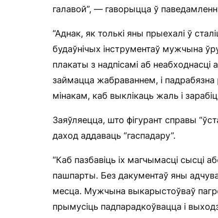
галавой”, — гаворыцца ў паведамленні
“Аднак, як толькі яны прыехалі ў стал
будаўнічых інструментаў мужчына ўруч
плакаты з надпісамі аб неабходнасці а
займацца жабраваннем, і падрабязна 
мінакам, каб выклікаць жаль і зарабі
Заяўляецца, што фігурант справы “ўст
даход аддаваць “гаспадару”.
“Каб пазбавіць іх магчымасці сысці а
пашпарты. Без дакументаў яны адчува
месца. Мужчына выкарыстоўваў пагрозы
прымусіць падпарадкоўвацца і выходзі