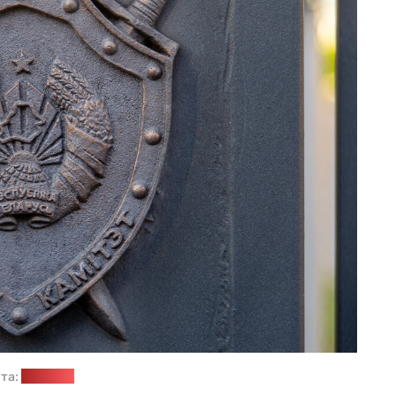
та:
“Позірк”