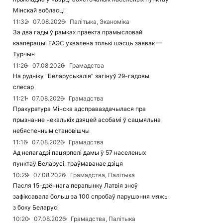
Мінскай вобласці
11:32
07.08.2026
Палітыка, Эканоміка
За два гады ў рамках праекта прамысловай
кааперацыі ЕАЭС ухвалена толькі шэсць заявак —
Турчын
11:26
07.08.2026
Грамадства
На рудніку "Беларуськалія" загінуў 29-гадовы
слесар
11:21
07.08.2026
Грамадства
Пракуратура Мінска адсправаздачылася пра
прызнанне некалькіх дзяцей асобамі ў сацыяльна
небяспечным становішчы
11:16
07.08.2026
Грамадства
Ад непагадзі пацярпелі дамы ў 57 населеных
пунктаў Беларусі, траўмаванае дзіця
10:29
07.08.2026
Грамадства, Палітыка
Пасля 15-дзённага перапынку Латвія зноў
зафіксавала больш за 100 спробаў парушэння мяжы
з боку Беларусі
10:20
07.08.2026
Грамадства, Палітыка