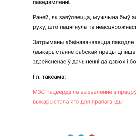
паведамленні.
Раней, як заяўляецца, мужчына быў 
руху, што пацягнула па неасцярожнас
Затрыманы абвінавачваецца паводле п.
(выкарыстанне рабскай працы ці інш
здзейсненае ў дачыненні да дзвюх і б
Гл. таксама
:
МЗС пацвердзіла вызваленне з працоўн
выкарыстала яго для прапаганды