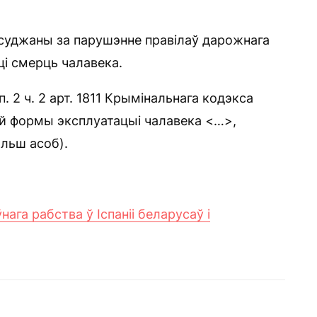
асуджаны за парушэнне правілаў дарожнага
ці смерць чалавека.
 2 ч. 2 арт. 1811 Крымінальнага кодэкса
ай формы эксплуатацыі чалавека <…>,
ольш асоб).
ага рабства ў Іспаніі беларусаў і