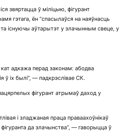
ся звяртацца ў міліцыю, фігурант
амя гэтага, ён “спасылаўся на наяўнасць
ыта існуючы аўтарытэт у злачынным свеце, у
х кат адкажа перад законам: абодва
 ў іх былі”, — падкрэслівае СК.
пацярпелых фігурант атрымаў даход у
атлівая і зладжаная праца праваахоўнікаў
 фігуранта да злачынства”, — гаворыцца ў