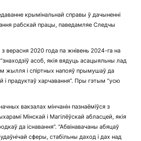
даванне крымінальнай справы ў дачыненні
ання рабскай працы, паведамляе Следчы
з верасня 2020 года па жнівень 2024-га на
 “знаходзіў асоб, якія вядуць асацыяльны лад
 ім жылля і спіртных напояў прымушаў да
 і прадуктаў харчавання”. Пры гэтым “усю
ачных вакзалах мінчанін пазнаёміўся з
харамі Мінскай і Магілёўскай абласцей, якія
родкаў да існавання”. “Абвінавачаны абяцаў
 будаўнічай сферы, стабільны даход і дах над