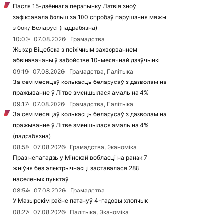
Пасля 15-дзённага перапынку Латвія зноў
зафіксавала больш за 100 спробаў парушэння мяжы
з боку Беларусі (падрабязна)
10:03
07.08.2026
Грамадства
Жыхар Віцебска з псіхічным захворваннем
абвінавачаны ў забойстве 10-месячнай дзяўчынкі
09:19
07.08.2026
Грамадства, Палітыка
За сем месяцаў колькасць беларусаў з дазволам на
пражыванне ў Літве зменшылася амаль на 4%
09:17
07.08.2026
Грамадства, Палітыка
За сем месяцаў колькасць беларусаў з дазволам на
пражыванне ў Літве зменшылася амаль на 4%
(падрабязна)
08:58
07.08.2026
Грамадства, Эканоміка
Праз непагадзь у Мінскай вобласці на ранак 7
жніўня без электрычнасці заставалася 288
населеных пунктаў
08:54
07.08.2026
Грамадства
У Мазырскім раёне патануў 4-гадовы хлопчык
08:27
07.08.2026
Палітыка, Эканоміка