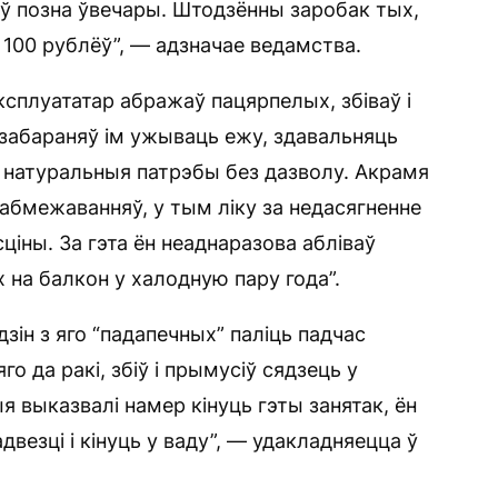
іраў позна ўвечары. Штодзённы заробак тых,
у 100 рублёў”, — адзначае ведамства.
ксплуататар абражаў пацярпелых, збіваў і
 забараняў ім ужываць ежу, здавальняць
ць натуральныя патрэбы без дазволу. Акрамя
і абмежаванняў, у тым ліку за недасягненне
ціны. За гэта ён неаднаразова абліваў
 на балкон у халодную пару года”.
зін з яго “падапечных” паліць падчас
го да ракі, збіў і прымусіў сядзець у
 выказвалі намер кінуць гэты занятак, ён
везці і кінуць у ваду”, — удакладняецца ў