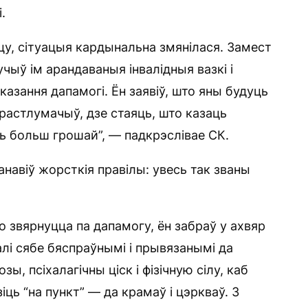
.
іцу, сітуацыя кардынальна змянілася. Замест
ыў ім арандаваныя інвалідныя вазкі і
казання дапамогі. Ён заявіў, што яны будуць
растлумачыў, дзе стаяць, што казаць
ць больш грошай”, — падкрэслівае СК.
анавіў жорсткія правілы: увесь так званы
бо звярнуцца па дапамогу, ён забраў у ахвяр
лі сябе бяспраўнымі і прывязанымі да
, псіхалагічны ціск і фізічную сілу, каб
ць “на пункт” — да крамаў і цэркваў. З