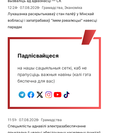
вызваліць ад адказнасці — СК
12:24
07.08.2026
Грамадства, Эканоміка
Лукашэнка раскрытыкаваў стан палёў у Мінскай
вобласці і запатрабаваў "імем рэвалюцыі" навесці
парадак
Падпісвайцеся
на нашы сацыяльныя сеткі, каб не
прапусціць важныя навіны (калі гэта
бяспечна для вас)
11:51
07.08.2026
Грамадства
Спецыялісты аднавілі электразабеспячэнне
прыкладна ў чвэрці абясточаных населеных пунктаў