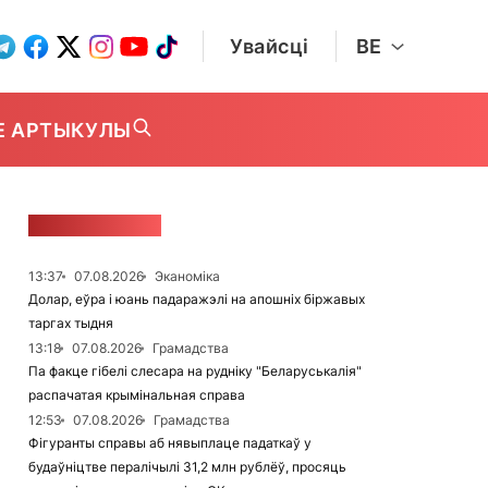
Увайсці
BE
Е АРТЫКУЛЫ
СТУЖКА НАВІН
13:37
07.08.2026
Эканоміка
Долар, еўра і юань падаражэлі на апошніх біржавых
таргах тыдня
13:18
07.08.2026
Грамадства
Па факце гібелі слесара на рудніку "Беларуськалія"
распачатая крымінальная справа
12:53
07.08.2026
Грамадства
Фігуранты справы аб нявыплаце падаткаў у
будаўніцтве пералічылі 31,2 млн рублёў, просяць