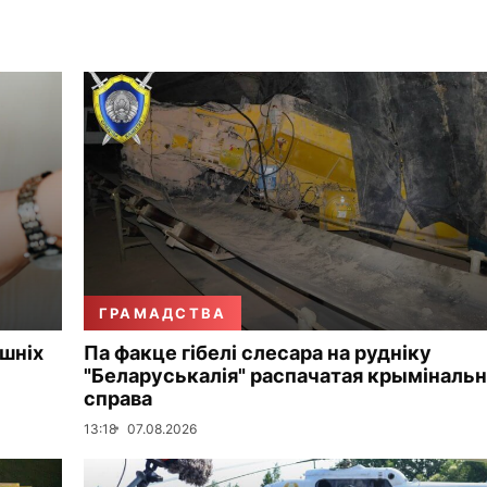
ГРАМАДСТВА
ошніх
Па факце гібелі слесара на рудніку
"Беларуськалія" распачатая крымінальн
справа
13:18
07.08.2026