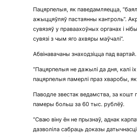
Пацярпелыя, як паведамляецца, “баялі
ажыццяўляў пастаянны кантроль”. Акр
сувязяў у праваахоўных органах і ніб
сувязі з чым яго ахвяры маўчалі”.
Абвінавачаны знаходзіцца пад вартай.
“Пацярпелыя не дажылі да дня, калі і
пацярпелыя памерлі праз хваробы, якія
Паводле звестак ведамства, за кошт 
памеры больш за 60 тыс. рублёў.
“Сваю віну ён не прызнаў, аднак карп
дазволіла сабраць доказы датычнасці