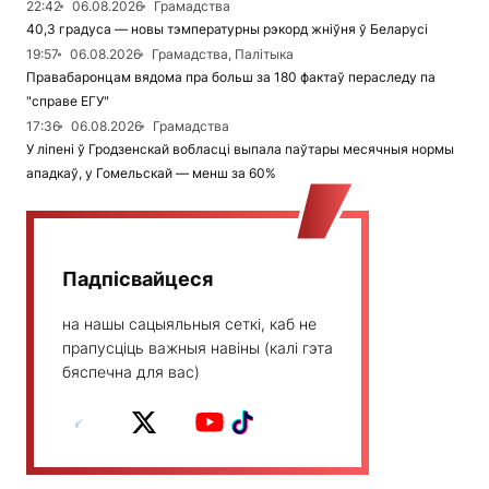
22:42
06.08.2026
Грамадства
40,3 градуса — новы тэмпературны рэкорд жніўня ў Беларусі
19:57
06.08.2026
Грамадства, Палітыка
Правабаронцам вядома пра больш за 180 фактаў пераследу па
"справе ЕГУ"
17:36
06.08.2026
Грамадства
У ліпені ў Гродзенскай вобласці выпала паўтары месячныя нормы
ападкаў, у Гомельскай — менш за 60%
Падпісвайцеся
на нашы сацыяльныя сеткі, каб не
прапусціць важныя навіны (калі гэта
бяспечна для вас)