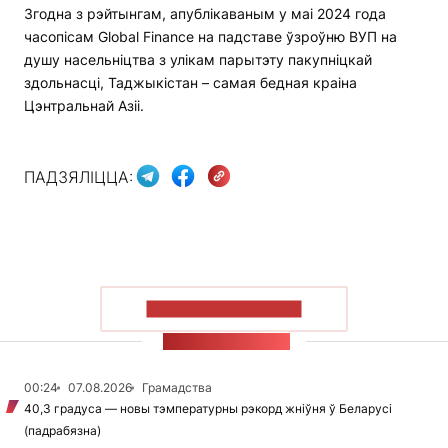
Згодна з рэйтынгам, апублікаваным у маі 2024 года
часопісам Global Finance на падставе ўзроўню ВУП на
душу насельніцтва з улікам парытэту пакупніцкай
здольнасці, Таджыкістан – самая бедная краіна
Цэнтральнай Азіі.
ПАДЗЯЛІЦЦА:
ПАКАЗАЦЬ БОЛЬШ
СТУЖКА НАВІН
00:24
07.08.2026
Грамадства
40,3 градуса — новы тэмпературны рэкорд жніўня ў Беларусі
(падрабязна)