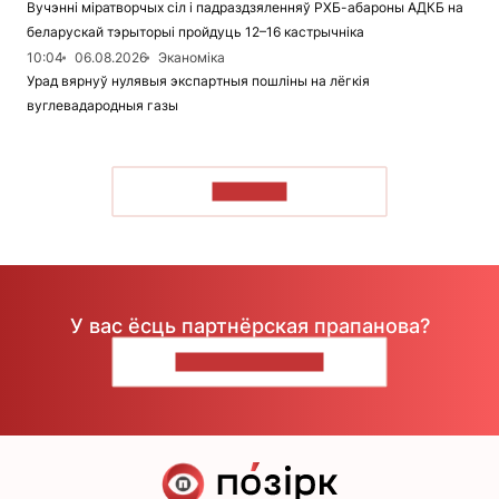
Вучэнні міратворчых сіл і падраздзяленняў РХБ-абароны АДКБ на
беларускай тэрыторыі пройдуць 12–16 кастрычніка
10:04
06.08.2026
Эканоміка
Урад вярнуў нулявыя экспартныя пошліны на лёгкія
вуглевадародныя газы
ЧЫТАЦЬ
У вас ёсць партнёрская прапанова?
НАПІШЫЦЕ НАМ