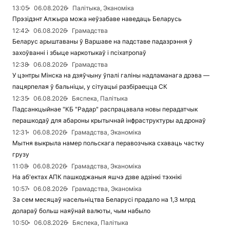
13:05
06.08.2026
Палітыка, Эканоміка
Прэзідэнт Алжыра можа неўзабаве наведаць Беларусь
12:42
06.08.2026
Грамадства
Беларус арыштаваны ў Варшаве на падставе падазрэння ў
захоўванні і збыце наркотыкаў і псіхатропаў
12:38
06.08.2026
Грамадства
У цэнтры Мінска на дзяўчыну ўпалі галіны надламанага дрэва —
пацярпелая ў бальніцы, у сітуацыі разбіраецца СК
12:35
06.08.2026
Бяспека, Палітыка
Падсанкцыйнае "КБ "Радар" распрацавала новы перадатчык
перашкодаў для абароны крытычнай інфраструктуры ад дронаў
12:31
06.08.2026
Грамадства, Эканоміка
Мытня выкрыла намер польскага перавозчыка схаваць частку
грузу
11:08
06.08.2026
Грамадства, Эканоміка
На аб'ектах АПК пашкоджаныя яшчэ дзве адзінкі тэхнікі
10:57
06.08.2026
Грамадства, Эканоміка
За сем месяцаў насельніцтва Беларусі прадало на 1,3 млрд
долараў больш наяўнай валюты, чым набыло
10:50
06.08.2026
Бяспека, Палітыка