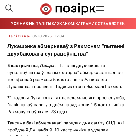
УСЕ НАВІНЫ
ПАЛІТЫКА
ЭКАНОМІКА
ГРАМАДСТВА
БЯСПЕКА
УСЕ
Палітыка
05.10.2025
12:04
Лукашэнка абмеркаваў з Рахмонам “пытанні
двухбаковага супрацоўніцтва”
5 кастрычніка,
Позірк
.
“Пытанні двухбаковага
супрацоўніцтва ў розных сферах” абмеркавалі падчас
тэлефоннай размовы 5 кастрычніка Аляксандр
Лукашэнка і прэзідэнт Таджыкістана Эмамалі Рахмон.
71-гадовы Лукашэнка, як паведамляе яго прэс-служба,
“павіншаваў калегу з днём нараджэння”. 5 кастрычніка
Рахмону споўнілася 73 гады.
Таксама бакі абмеркавалі парадак дня саміту СНД, які
пройдзе ў Душанбэ 9–10 кастрычніка з удзелам