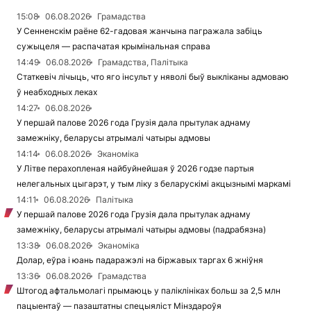
15:08
06.08.2026
Грамадства
У Сенненскім раёне 62-гадовая жанчына пагражала забіць
сужыцеля — распачатая крымінальная справа
14:49
06.08.2026
Грамадства, Палітыка
Статкевіч лічыць, что яго інсульт у няволі быў выкліканы адмоваю
ў неабходных леках
14:27
06.08.2026
У першай палове 2026 года Грузія дала прытулак аднаму
замежніку, беларусы атрымалі чатыры адмовы
14:14
06.08.2026
Эканоміка
У Літве перахопленая найбуйнейшая ў 2026 годзе партыя
нелегальных цыгарэт, у тым ліку з беларускімі акцызнымі маркамі
14:11
06.08.2026
Палітыка
У першай палове 2026 года Грузія дала прытулак аднаму
замежніку, беларусы атрымалі чатыры адмовы (падрабязна)
13:38
06.08.2026
Эканоміка
Долар, еўра і юань падаражэлі на біржавых таргах 6 жніўня
13:36
06.08.2026
Грамадства
Штогод афтальмолагі прымаюць у паліклініках больш за 2,5 млн
пацыентаў — пазаштатны спецыяліст Мінздароўя