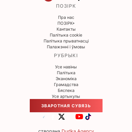
ПОЗІРК
Пра нас
ПОЗІРК+
Кантакты
Палітыка cookie
Палітыка прыватнасці
Палажэнні і ўмовы
РУБРЫКІ
Усе навіны
Палітыка
Эканоміка
Грамадства
Бяспека
Усе артыкулы
ЗВАРОТНАЯ СУВЯЗЬ
створана
Dudka.Agency