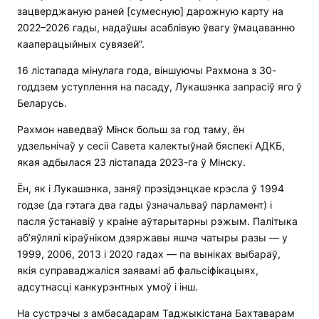
зацверджаную раней [сумесную] дарожную карту на
2022–2026 гады, надаўшы асаблівую ўвагу ўмацаванню
кааперацыйных сувязей”.
16 лістапада мінулага года, віншуючы Рахмона з 30-
годдзем уступлення на пасаду, Лукашэнка запрасіў яго ў
Беларусь.
Рахмон наведваў Мінск больш за год таму, ён
удзельнічаў у сесіі Савета калектыўнай бяспекі АДКБ,
якая адбылася 23 лістапада 2023-га ў Мінску.
Ён, як і Лукашэнка, заняў прэзідэнцкае крэсла ў 1994
годзе (да гэтага два гады ўзначальваў парламент) і
пасля ўстанавіў у краіне аўтарытарны рэжым. Палітыка
аб’яўлялі кіраўніком дзяржавы яшчэ чатыры разы — у
1999, 2006, 2013 і 2020 гадах — па выніках выбараў,
якія суправаджаліся заявамі аб фальсіфікацыях,
адсутнасці канкурэнтных умоў і інш.
На сустрэчы з амбасадарам Таджыкістана Бахтаварам