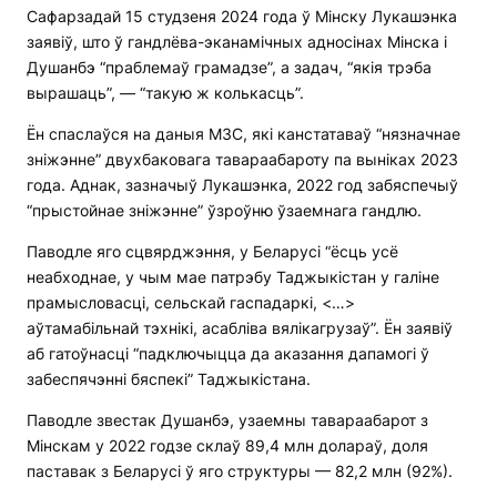
Сафарзадай 15 студзеня 2024 года ў Мінску Лукашэнка
заявіў, што ў гандлёва-эканамічных адносінах Мінска і
Душанбэ “праблемаў грамадзе”, а задач, “якія трэба
вырашаць”, — “такую ​​ж колькасць”.
Ён спаслаўся на даныя МЗС, які канстатаваў “нязначнае
зніжэнне” двухбаковага тавараабароту па выніках 2023
года. Аднак, зазначыў Лукашэнка, 2022 год забяспечыў
“прыстойнае зніжэнне” ўзроўню ўзаемнага гандлю.
Паводле яго сцвярджэння, у Беларусі “ёсць усё
неабходнае, у чым мае патрэбу Таджыкістан у галіне
прамысловасці, сельскай гаспадаркі, <…>
аўтамабільнай тэхнікі, асабліва вялікагрузаў”. Ён заявіў
аб гатоўнасці “падключыцца да аказання дапамогі ў
забеспячэнні бяспекі” Таджыкістана.
Паводле звестак Душанбэ, узаемны тавараабарот з
Мінскам у 2022 годзе склаў 89,4 млн долараў, доля
паставак з Беларусі ў яго структуры — 82,2 млн (92%).