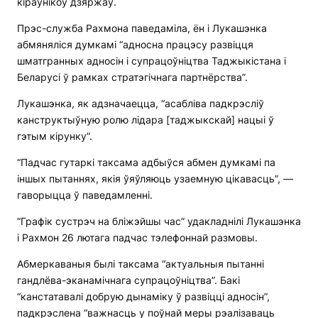
кіраўнікоў дзяржаў.
Прэс-служба Рахмона паведаміла, ён і Лукашэнка
абмяняліся думкамі “адносна працэсу развіцця
шматгранных адносін і супрацоўніцтва Таджыкістана і
Беларусі ў рамках стратэгічнага партнёрства”.
Лукашэнка, як адзначаецца, “асабліва падкрэсліў
канструктыўную ролю лідара [таджыкскай] нацыі ў
гэтым кірунку”.
“Падчас гутаркі таксама адбыўся абмен думкамі па
іншых пытаннях, якія ўяўляюць узаемную цікавасць”, —
гаворыцца ў паведамленні.
“Графік сустрэч на бліжэйшы час” удакладнілі Лукашэнка
і Рахмон 26 лютага падчас тэлефоннай размовы.
Абмеркаваныя былі таксама “актуальныя пытанні
гандлёва-эканамічнага супрацоўніцтва”. Бакі
“канстатавалі добрую дынаміку ў развіцці адносін”,
падкрэслена “важнасць у поўнай меры рэалізаваць