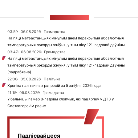
СТУЖКА НАВІН
03:59
06.08.2026
Грамадства
На пяці метэастанцыях мінулым днём перакрытыя абсалютныя
тэмпературныя рэкорды жніўня, у тым ліку 121-гадовай даўніны
03:47
06.08.2026
Грамадства
На пяці метэастанцыях мінулым днём перакрытыя абсалютныя
тэмпературныя рэкорды жніўня, у тым ліку 121-гадовай даўніны
(падрабязна)
22:00
05.08.2026
Палітыка
Хроніка палітычных рэпрэсій за 5 жніўня 2026 года
21:15
05.08.2026
Грамадства
У бальніцы памёр 8-гадовы хлопчык, які пацярпеў у ДТЗ у
Светлагорскім раёне
Падпісвайцеся