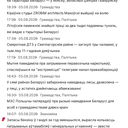
на тэрыторыі Беларусі — у Мінску, абласных цэнтрах і Бабруйску
18:39
05.08.2026
Грамадства
Кіраўнік студыі ZROBIM architects Макоўскі выйшаў на волю
17:56
05.08.2026
Грамадства, Палітыка
Літоўскія памежнікі знайшлі трэці за два тыдні падземны тунэль,
які вядзе з тэрыторыі Беларусі
17:36
05.08.2026
Грамадства
Смяротнае ДТЗ у Светлагорскім раёне — загінулі тры чалавекі, у
тым ліку 11-гадовая дзяўчынка
17:19
05.08.2026
Грамадства, Палітыка
Мытня паведаміла пра затрыманне перавозчыка наркотыкаў,
спаслаўшыся на “экстрэмісцкі” тэлеграм-канал праваабаронцаў
16:42
05.08.2026
Грамадства
У сямі раёнах Беларусі забаронена наведваць лясы, дазволена —
у пяці, у астатніх дзейнічаюць абмежаванні
16:30
05.08.2026
Грамадства, Палітыка
МЗС Польшчы папярэдзіў пра рызыкі наведвання Беларусі для
асоб з грамадзянствамі дзвюх краін
16:07
05.08.2026
Эканоміка
Запасы бензіну ў гандлі за год зменшыліся, вырасла колькасць
патрыманых аўтамабіляў і мінеральных угнаенняў — звесткі