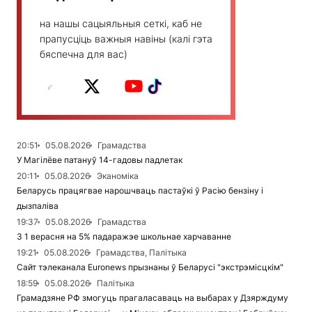
на нашы сацыяльныя сеткі, каб не
прапусціць важныя навіны (калі гэта
бяспечна для вас)
20:51
05.08.2026
Грамадства
У Магілёве патануў 14-гадовы падлетак
20:11
05.08.2026
Эканоміка
Беларусь працягвае нарошчваць пастаўкі ў Расію бензіну і
дызпаліва
19:37
05.08.2026
Грамадства
З 1 верасня на 5% падаражэе школьнае харчаванне
19:21
05.08.2026
Грамадства, Палітыка
Сайт тэлеканала Euronews прызнаны ў Беларусі "экстрэмісцкім"
18:59
05.08.2026
Палітыка
Грамадзяне РФ змогуць прагаласаваць на выбарах у Дзярждуму