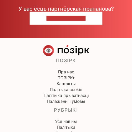
У вас ёсць партнёрская прапанова?
НАПІШЫЦЕ НАМ
ПОЗІРК
Пра нас
ПОЗІРК+
Кантакты
Палітыка cookie
Палітыка прыватнасці
Палажэнні і ўмовы
РУБРЫКІ
Усе навіны
Палітыка