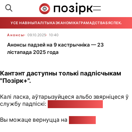
УСЕ НАВІНЫ
ПАЛІТЫКА
ЭКАНОМІКА
ГРАМАДСТВА
БЯСПЕКА
УСЕ
Анонсы
09.10.2025
10:40
Анонсы падзей на 9 кастрычніка — 23
лістапада 2025 года
Кантэнт даступны толькі падпісчыкам
"Позірк+".
Калі ласка, аўтарызуйцеся альбо звярніцеся ў
службу падпіскі:
pozirk@pozirk.online
Вы можаце вернуцца на
Галоўную