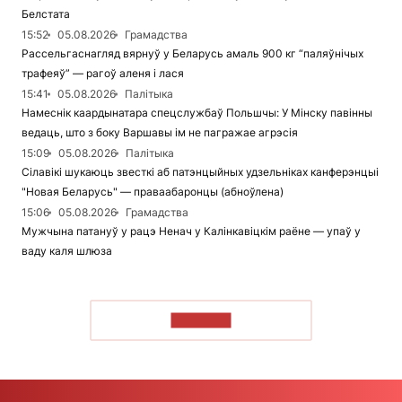
Белстата
15:52
05.08.2026
Грамадства
Рассельгаснагляд вярнуў у Беларусь амаль 900 кг “паляўнічых
трафеяў” — рагоў аленя і лася
15:41
05.08.2026
Палітыка
Намеснік каардынатара спецслужбаў Польшчы: У Мінску павінны
ведаць, што з боку Варшавы ім не пагражае агрэсія
15:09
05.08.2026
Палітыка
Сілавікі шукаюць звесткі аб патэнцыйных удзельніках канферэнцыі
"Новая Беларусь" — праваабаронцы (абноўлена)
15:06
05.08.2026
Грамадства
Мужчына патануў у рацэ Ненач у Калінкавіцкім раёне — упаў у
ваду каля шлюза
ЧЫТАЦЬ