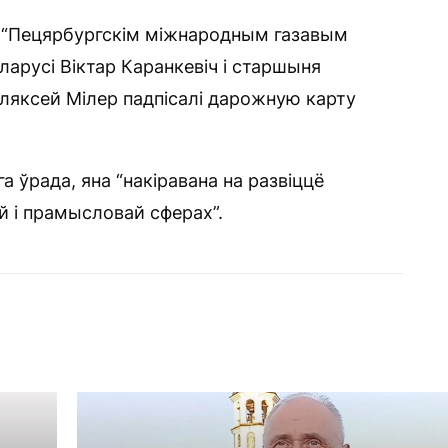
а “Пецярбургскім міжнародным газавым
ларусі Віктар Каранкевіч і старшыня
Аляксей Мілер падпісалі дарожную карту
 ўрада, яна “накіравана на развіццё
й і прамысловай сферах”.