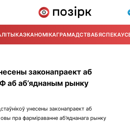
АЛІТЫКА
ЭКАНОМІКА
ГРАМАДСТВА
БЯСПЕКА
УС
унесены законапраект аб
РФ аб аб’яднаным рынку
стаўнікоў унесены законапраект аб
овы пра фарміраванне аб’яднанага рынку