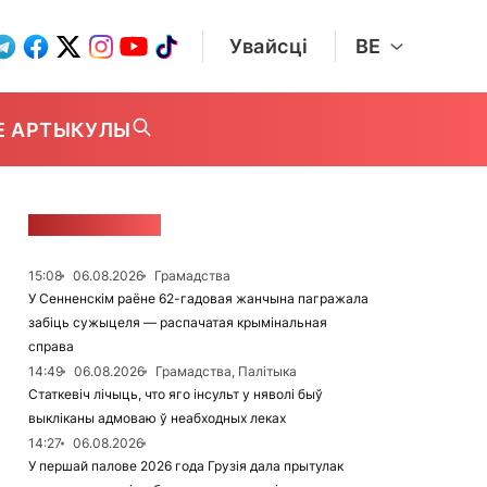
Увайсці
BE
Е АРТЫКУЛЫ
СТУЖКА НАВІН
15:08
06.08.2026
Грамадства
У Сенненскім раёне 62-гадовая жанчына пагражала
забіць сужыцеля — распачатая крымінальная
справа
14:49
06.08.2026
Грамадства, Палітыка
Статкевіч лічыць, что яго інсульт у няволі быў
выкліканы адмоваю ў неабходных леках
14:27
06.08.2026
У першай палове 2026 года Грузія дала прытулак