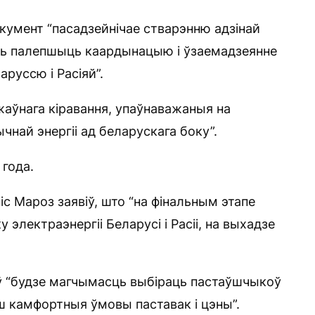
кумент “пасадзейнічае стварэнню адзінай
ць палепшыць каардынацыю і ўзаемадзеянне
руссю і Расіяй”.
аўнага кіравання, упаўнаважаныя на
най энергіі ад беларускага боку”.
 года.
іс Мароз заявіў, што “на фінальным этапе
 электраэнергіі Беларусі і Расіі, на выхадзе
ў “будзе магчымасць выбіраць пастаўшчыкоў
ьш камфортныя ўмовы паставак і цэны”.