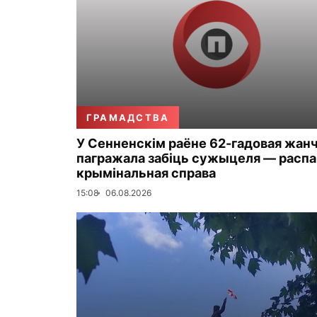
ГРАМАДСТВА
У Сенненскім раёне 62-гадовая жан
пагражала забіць сужыцеля — распа
крымінальная справа
15:08
06.08.2026