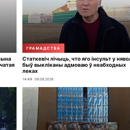
ГРАМАДСТВА
чына
Статкевіч лічыць, что яго інсульт у няво
чатая
быў выкліканы адмоваю ў неабходных
леках
14:49
06.08.2026