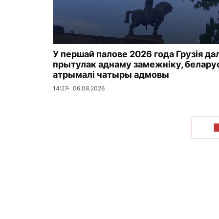
У першай палове 2026 года Грузія да
прытулак аднаму замежніку, белар
атрымалі чатыры адмовы
14:27
06.08.2026