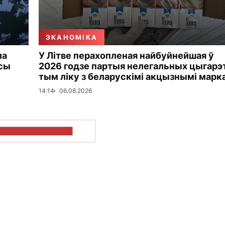
ЭКАНОМІКА
ла
У Літве перахопленая найбуйнейшая ў
усы
2026 годзе партыя нелегальных цыгарэт
тым ліку з беларускімі акцызнымі марк
14:14
06.08.2026
ПАКАЗАЦЬ БОЛЬШ