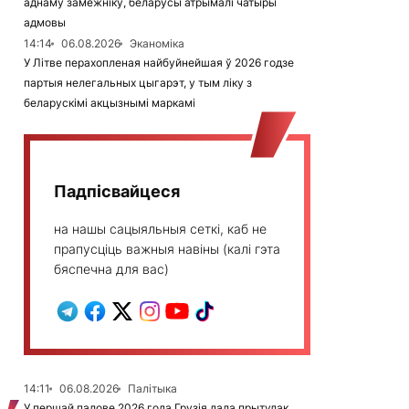
аднаму замежніку, беларусы атрымалі чатыры
адмовы
14:14
06.08.2026
Эканоміка
У Літве перахопленая найбуйнейшая ў 2026 годзе
партыя нелегальных цыгарэт, у тым ліку з
беларускімі акцызнымі маркамі
Падпісвайцеся
на нашы сацыяльныя сеткі, каб не
прапусціць важныя навіны (калі гэта
бяспечна для вас)
14:11
06.08.2026
Палітыка
У першай палове 2026 года Грузія дала прытулак