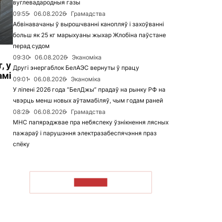
вуглевадародныя газы
09:55
06.08.2026
Грамадства
Абвінавачаны ў вырошчванні канопляў і захоўванні
больш як 25 кг марыхуаны жыхар Жлобіна паўстане
перад судом
09:30
06.08.2026
Эканоміка
, у
Другі энергаблок БелАЭС вернуты ў працу
амі
09:01
06.08.2026
Эканоміка
У ліпені 2026 года “БелДжы” прадаў на рынку РФ на
чвэрць менш новых аўтамабіляў, чым годам раней
08:28
06.08.2026
Грамадства
МНС папярэджвае пра небяспеку ўзнікнення лясных
пажараў і парушэння электразабеспячэння праз
спёку
ЧЫТАЦЬ