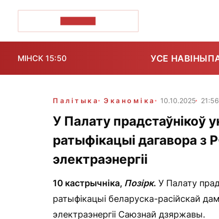
ПОЗІРК+
УСЕ НАВІНЫ
П
МІНСК 15:50
Палітыка
Эканоміка
10.10.2025
21:56
У Палату прадстаўнікоў 
ратыфікацыі дагавора з 
электраэнергіі
10 кастрычніка,
Позірк
.
У Палату прад
ратыфікацыі беларуска-расійскай дам
электраэнергіі Саюзнай дзяржавы.