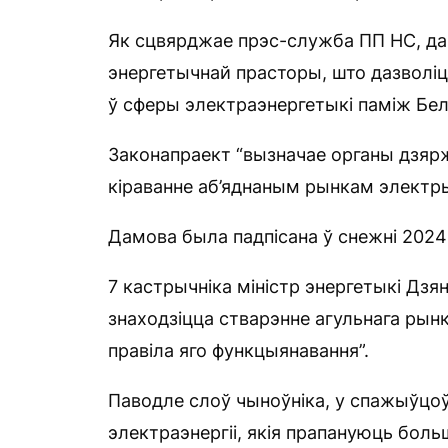
Як сцвярджае прэс-служба ПП НС, да
энергетычнай прасторы, што дазволі
ў сферы электраэнергетыкі паміж Бела
Законапраект “вызначае органы дзярж
кіраванне аб’яднаным рынкам электрыч
Дамова была падпісана ў снежні 2024
7 кастрычніка міністр энергетыкі Дзян
знаходзіцца стварэнне агульнага рынку
правіла яго функцыянавання”.
Паводле слоў чыноўніка, у спажыўцо
электраэнергіі, якія прапануюць бол