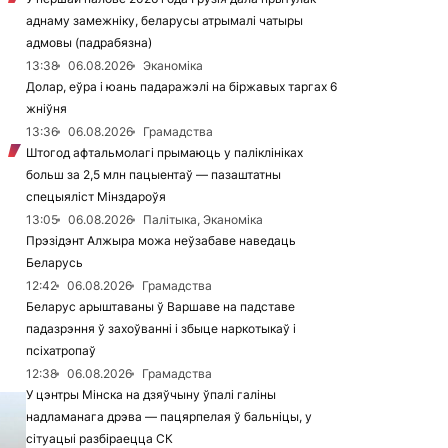
аднаму замежніку, беларусы атрымалі чатыры
адмовы (падрабязна)
13:38
06.08.2026
Эканоміка
Долар, еўра і юань падаражэлі на біржавых таргах 6
жніўня
13:36
06.08.2026
Грамадства
Штогод афтальмолагі прымаюць у паліклініках
больш за 2,5 млн пацыентаў — пазаштатны
спецыяліст Мінздароўя
13:05
06.08.2026
Палітыка, Эканоміка
Прэзідэнт Алжыра можа неўзабаве наведаць
Беларусь
12:42
06.08.2026
Грамадства
Беларус арыштаваны ў Варшаве на падставе
падазрэння ў захоўванні і збыце наркотыкаў і
псіхатропаў
12:38
06.08.2026
Грамадства
У цэнтры Мінска на дзяўчыну ўпалі галіны
надламанага дрэва — пацярпелая ў бальніцы, у
сітуацыі разбіраецца СК