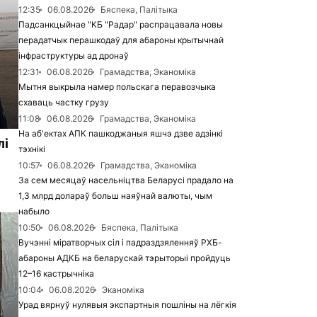
12:35
06.08.2026
Бяспека, Палітыка
Падсанкцыйнае "КБ "Радар" распрацавала новы
перадатчык перашкодаў для абароны крытычнай
інфраструктуры ад дронаў
12:31
06.08.2026
Грамадства, Эканоміка
Мытня выкрыла намер польскага перавозчыка
схаваць частку грузу
11:08
06.08.2026
Грамадства, Эканоміка
На аб'ектах АПК пашкоджаныя яшчэ дзве адзінкі
лі
тэхнікі
10:57
06.08.2026
Грамадства, Эканоміка
За сем месяцаў насельніцтва Беларусі прадало на
1,3 млрд долараў больш наяўнай валюты, чым
набыло
10:50
06.08.2026
Бяспека, Палітыка
Вучэнні міратворчых сіл і падраздзяленняў РХБ-
абароны АДКБ на беларускай тэрыторыі пройдуць
12–16 кастрычніка
10:04
06.08.2026
Эканоміка
Урад вярнуў нулявыя экспартныя пошліны на лёгкія