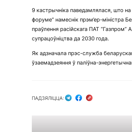
9 кастрычніка паведамлялася, што н
форуме” намеснік прэм’ер-міністра Бе
праўлення расійскага ПАТ “Газпром” 
супрацоўніцтва да 2030 года.
Як адзначала прэс-служба беларускага
ўзаемадзеяння ў паліўна-энергетычна
ПАДЗЯЛІЦЦА: