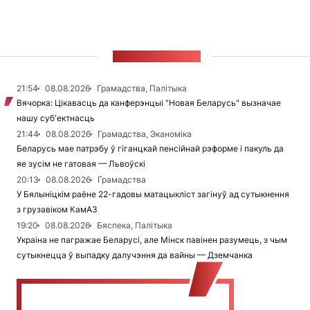
СТУЖКА НАВІН
21:54
08.08.2026
Грамадства, Палітыка
Вячорка: Цікавасць да канферэнцыі "Новая Беларусь" вызначае
нашу суб'ектнасць
21:44
08.08.2026
Грамадства, Эканоміка
Беларусь мае патрэбу ў гіганцкай пенсійнай рэформе і пакуль да
яе зусім не гатовая — Львоўскі
20:13
08.08.2026
Грамадства
У Бялыніцкім раёне 22-гадовы матацыкліст загінуў ад сутыкнення
з грузавіком КамАЗ
19:20
08.08.2026
Бяспека, Палітыка
Украіна не пагражае Беларусі, але Мінск павінен разумець, з чым
сутыкнецца ў выпадку далучэння да вайны — Дземчанка