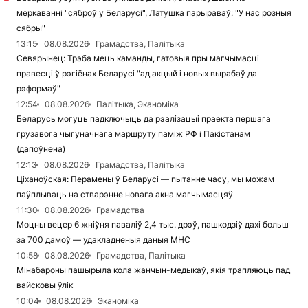
меркаванні "сяброў у Беларусі", Латушка парыраваў: "У нас розныя
сябры"
13:15
08.08.2026
Грамадства, Палітыка
Севярынец: Трэба мець каманды, гатовыя пры магчымасці
правесці ў рэгіёнах Беларусі "ад акцый і новых вырабаў да
рэформаў"
12:54
08.08.2026
Палітыка, Эканоміка
Беларусь могуць падключыць да рэалізацыі праекта першага
грузавога чыгуначнага маршруту паміж РФ і Пакістанам
(дапоўнена)
12:13
08.08.2026
Грамадства, Палітыка
Ціханоўская: Перамены ў Беларусі — пытанне часу, мы можам
паўплываць на стварэнне новага акна магчымасцяў
11:30
08.08.2026
Грамадства
Моцны вецер 6 жніўня паваліў 2,4 тыс. дрэў, пашкодзіў дахі больш
за 700 дамоў — удакладненыя даныя МНС
10:58
08.08.2026
Грамадства, Палітыка
Мінабароны пашырыла кола жанчын-медыкаў, якія трапляюць пад
вайсковы ўлік
10:04
08.08.2026
Эканоміка