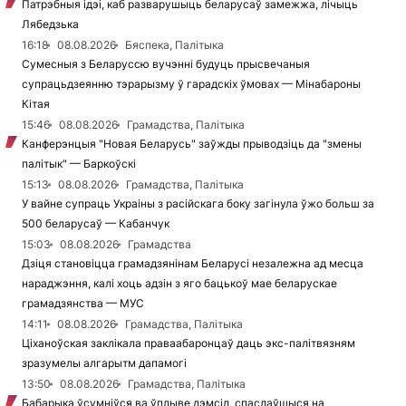
Патрэбныя ідэі, каб разварушыць беларусаў замежжа, лічыць
Лябедзька
16:18
08.08.2026
Бяспека, Палітыка
Сумесныя з Беларуссю вучэнні будуць прысвечаныя
супрацьдзеянню тэрарызму ў гарадскіх ўмовах — Мінабароны
Кітая
15:46
08.08.2026
Грамадства, Палітыка
Канферэнцыя "Новая Беларусь" заўжды прыводзіць да "змены
палітык" — Баркоўскі
15:13
08.08.2026
Грамадства, Палітыка
У вайне супраць Украіны з расійскага боку загінула ўжо больш за
500 беларусаў — Кабанчук
15:03
08.08.2026
Грамадства
Дзіця становіцца грамадзянінам Беларусі незалежна ад месца
нараджэння, калі хоць адзін з яго бацькоў мае беларускае
грамадзянства — МУС
14:11
08.08.2026
Грамадства, Палітыка
Ціханоўская заклікала праваабаронцаў даць экс-палітвязням
зразумелы алгарытм дапамогі
13:50
08.08.2026
Грамадства, Палітыка
Бабарыка ўсумніўся ва ўплыве дэмсіл, спаслаўшыся на