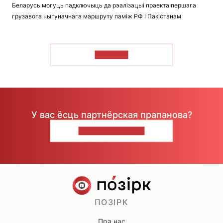
Беларусь могуць падключыць да рэалізацыі праекта першага
грузавога чыгуначнага маршруту паміж РФ і Пакістанам
ЧЫТАЦЬ
У вас ёсць партнёрская прапанова?
НАПІШЫЦЕ НАМ
ПОЗІРК
Пра нас