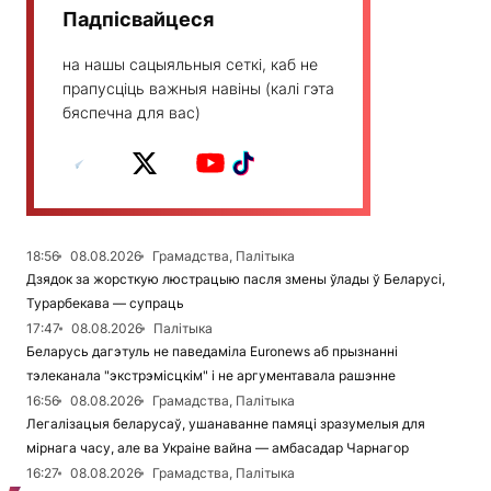
Падпісвайцеся
на нашы сацыяльныя сеткі, каб не
прапусціць важныя навіны (калі гэта
бяспечна для вас)
18:56
08.08.2026
Грамадства, Палітыка
Дзядок за жорсткую люстрацыю пасля змены ўлады ў Беларусі,
Турарбекава — супраць
17:47
08.08.2026
Палітыка
Беларусь дагэтуль не паведаміла Euronews аб прызнанні
тэлеканала "экстрэмісцкім" і не аргументавала рашэнне
16:56
08.08.2026
Грамадства, Палітыка
Легалізацыя беларусаў, ушанаванне памяці зразумелыя для
мірнага часу, але ва Украіне вайна — амбасадар Чарнагор
16:27
08.08.2026
Грамадства, Палітыка