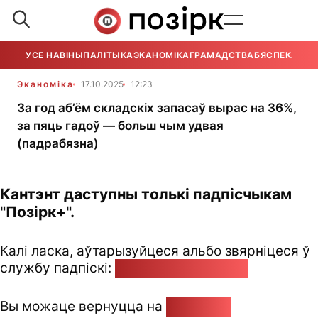
УСЕ НАВІНЫ
ПАЛІТЫКА
ЭКАНОМІКА
ГРАМАДСТВА
БЯСПЕКА
УСЕ
Эканоміка
17.10.2025
12:23
За год аб’ём складскіх запасаў вырас на 36%,
за пяць гадоў — больш чым удвая
(падрабязна)
Кантэнт даступны толькі падпісчыкам
"Позірк+".
Калі ласка, аўтарызуйцеся альбо звярніцеся ў
службу падпіскі:
pozirk@pozirk.online
Вы можаце вернуцца на
Галоўную