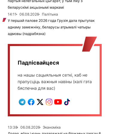
партыя нелегальных цыгарэт, у тым ліку з
беларускімі акцызнымі маркамі
14:11
06.08.2026
Палітыка
У першай палове 2026 года Грузія дала прытулак
аднаму замежніку, беларусы атрымалі чатыры
адмовы (падрабязна)
Падпісвайцеся
на нашы сацыяльныя сеткі, каб не
прапусціць важныя навіны (калі гэта
бяспечна для вас)
13:38
06.08.2026
Эканоміка
Долар, еўра і юань падаражэлі на біржавых таргах 6