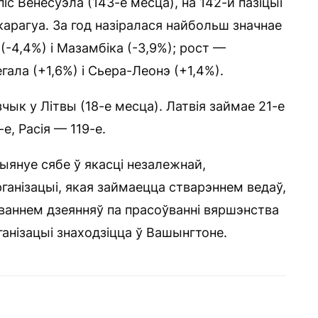
с Венесуэла (143-е месца), на 142-й пазіцыі
ікарагуа. За год назіралася найбольш значнае
 (-4,4%) і Мазамбіка (-3,9%); рост —
егала (+1,6%) і Сьера-Леонэ (+1,4%).
ык у Літвы (18-е месца). Латвія займае 21-е
е, Расія — 119-е.
ыянуе сябе ў якасці незалежнай,
анізацыі, якая займаецца стварэннем ведаў,
ваннем дзеянняў па прасоўванні вяршэнства
ганізацыі знаходзіцца ў Вашынгтоне.