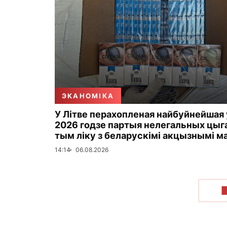
ЭКАНОМІКА
У Літве перахопленая найбуйнейшая 
2026 годзе партыя нелегальных цыга
тым ліку з беларускімі акцызнымі м
14:14
06.08.2026