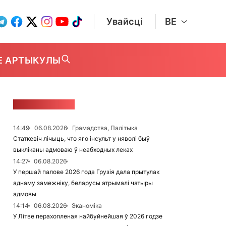
Увайсці
BE
Е АРТЫКУЛЫ
СТУЖКА НАВІН
14:49
06.08.2026
Грамадства, Палітыка
Статкевіч лічыць, что яго інсульт у няволі быў
выкліканы адмоваю ў неабходных леках
14:27
06.08.2026
У першай палове 2026 года Грузія дала прытулак
аднаму замежніку, беларусы атрымалі чатыры
адмовы
14:14
06.08.2026
Эканоміка
У Літве перахопленая найбуйнейшая ў 2026 годзе