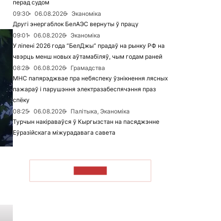
перад судом
09:30
06.08.2026
Эканоміка
Другі энергаблок БелАЭС вернуты ў працу
09:01
06.08.2026
Эканоміка
У ліпені 2026 года “БелДжы” прадаў на рынку РФ на
чвэрць менш новых аўтамабіляў, чым годам раней
08:28
06.08.2026
Грамадства
МНС папярэджвае пра небяспеку ўзнікнення лясных
пажараў і парушэння электразабеспячэння праз
спёку
08:25
06.08.2026
Палітыка, Эканоміка
Турчын накіраваўся ў Кыргызстан на пасяджэнне
Еўразійскага міжурадавага савета
ЧЫТАЦЬ