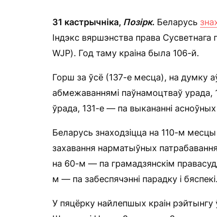
31 кастрычніка,
Позірк
.
Беларусь
зна
Індэкс вяршэнства права Сусветнага пр
WJP). Год таму краіна была 106-й.
Горш за ўсё (137-е месца), на думку аў
абмежаваннямі паўнамоцтваў урада, 1
ўрада, 131-е — па выкананні асноўных
Беларусь знаходзіцца на 110-м месцы 
захавання нарматыўных патрабаванняў
на 60-м — па грамадзянскім правасуддз
м — па забеспячэнні парадку і бяспекі
У пяцёрку найлепшых краін рэйтынгу ў