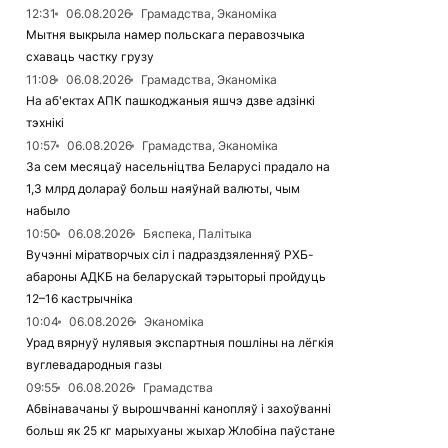
12:31
06.08.2026
Грамадства, Эканоміка
Мытня выкрыла намер польскага перавозчыка
схаваць частку грузу
11:08
06.08.2026
Грамадства, Эканоміка
На аб'ектах АПК пашкоджаныя яшчэ дзве адзінкі
тэхнікі
10:57
06.08.2026
Грамадства, Эканоміка
За сем месяцаў насельніцтва Беларусі прадало на
1,3 млрд долараў больш наяўнай валюты, чым
набыло
10:50
06.08.2026
Бяспека, Палітыка
Вучэнні міратворчых сіл і падраздзяленняў РХБ-
абароны АДКБ на беларускай тэрыторыі пройдуць
12–16 кастрычніка
10:04
06.08.2026
Эканоміка
Урад вярнуў нулявыя экспартныя пошліны на лёгкія
вуглевадародныя газы
09:55
06.08.2026
Грамадства
Абвінавачаны ў вырошчванні канопляў і захоўванні
больш як 25 кг марыхуаны жыхар Жлобіна паўстане