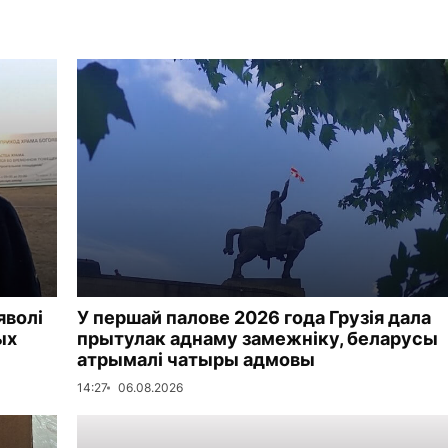
яволі
У першай палове 2026 года Грузія дала
ых
прытулак аднаму замежніку, беларусы
атрымалі чатыры адмовы
14:27
06.08.2026