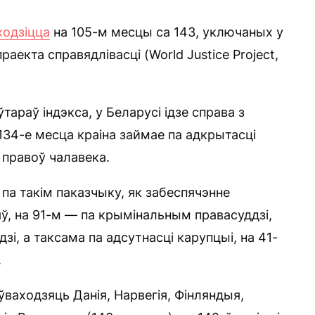
ходзіцца
на 105-м месцы са 143, уключаных у
аекта справядлівасці (World Justice Project,
тараў індэкса, у Беларусі ідзе справа з
34-е месца краіна займае па адкрытасці
 правоў чалавека.
па такім паказчыку, як забеспячэнне
, на 91-м — па крымінальным правасуддзі,
і, а таксама па адсутнасці карупцыі, на 41-
.
ваходзяць Данія, Нарвегія, Фінляндыя,