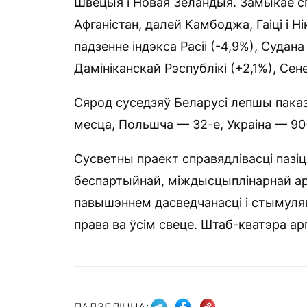
Швецыя і Новая Зеландыя. Замыкае спі
Афганістан, далей Камбоджа, Гаіці і Н
падзенне індэкса Расіі (-4,9%), Судана
Дамініканскай Рэспублікі (+2,1%), Сен
Сярод суседзяў Беларусі лепшы паказч
месца, Польшча — 32-е, Украіна — 90-
Сусветны праект справядлівасці пазіц
беспартыйнай, міждысцыплінарнай арг
павышэннем дасведчанасці і стымуля
права ва ўсім свеце. Штаб-кватэра ар
ПАДЗЯЛІЦЦА: