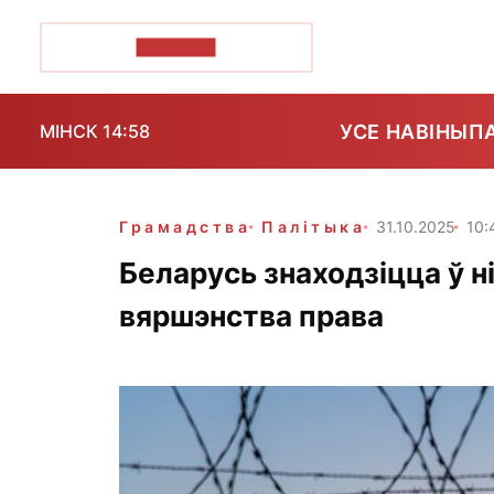
ПОЗІРК+
УСЕ НАВІНЫ
П
МІНСК 14:58
Грамадства
Палітыка
31.10.2025
10:
Беларусь знаходзіцца ў н
вяршэнства права