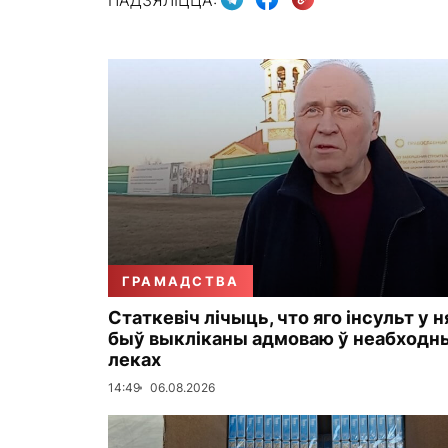
ГРАМАДСТВА
Статкевіч лічыць, что яго інсульт у н
быў выкліканы адмоваю ў неабходн
леках
14:49
06.08.2026