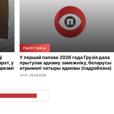
ПАЛІТЫКА
ў
У першай палове 2026 года Грузія дала
рэт, у
прытулак аднаму замежніку, беларусы
аркамі
атрымалі чатыры адмовы (падрабязна)
14:11
06.08.2026
ПАКАЗАЦЬ БОЛЬШ