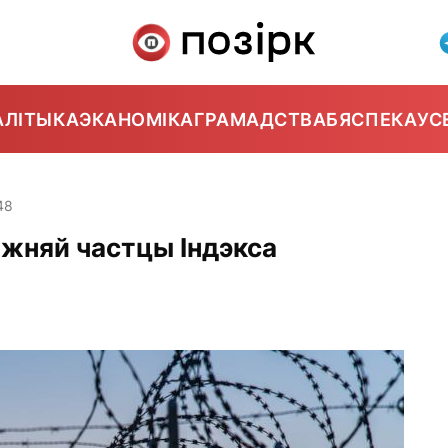
АЛІТЫКА
ЭКАНОМІКА
ГРАМАДСТВА
БЯСПЕКА
УС
48
іжняй частцы Індэкса