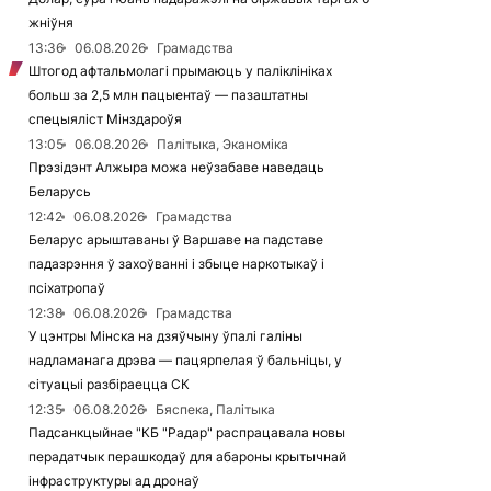
жніўня
13:36
06.08.2026
Грамадства
Штогод афтальмолагі прымаюць у паліклініках
больш за 2,5 млн пацыентаў — пазаштатны
спецыяліст Мінздароўя
13:05
06.08.2026
Палітыка, Эканоміка
Прэзідэнт Алжыра можа неўзабаве наведаць
Беларусь
12:42
06.08.2026
Грамадства
Беларус арыштаваны ў Варшаве на падставе
падазрэння ў захоўванні і збыце наркотыкаў і
псіхатропаў
12:38
06.08.2026
Грамадства
У цэнтры Мінска на дзяўчыну ўпалі галіны
надламанага дрэва — пацярпелая ў бальніцы, у
сітуацыі разбіраецца СК
12:35
06.08.2026
Бяспека, Палітыка
Падсанкцыйнае "КБ "Радар" распрацавала новы
перадатчык перашкодаў для абароны крытычнай
інфраструктуры ад дронаў