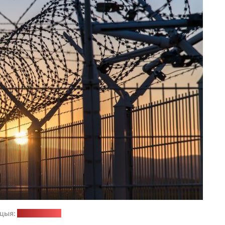
ацыя:
pixabay.com