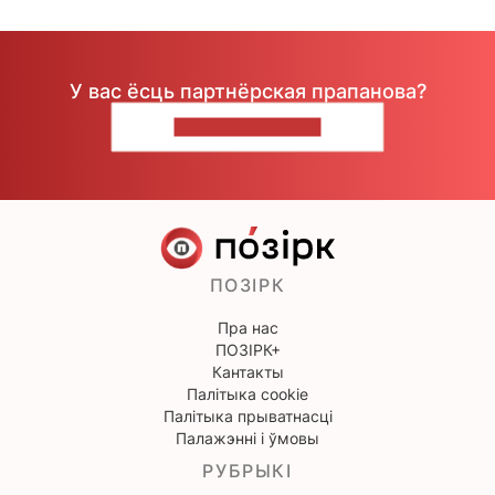
У вас ёсць партнёрская прапанова?
НАПІШЫЦЕ НАМ
ПОЗІРК
Пра нас
ПОЗІРК+
Кантакты
Палітыка cookie
Палітыка прыватнасці
Палажэнні і ўмовы
РУБРЫКІ