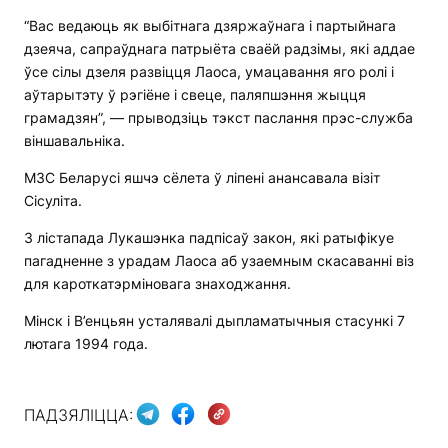
“Вас ведаюць як выбітнага дзяржаўнага і партыйнага
дзеяча, сапраўднага патрыёта сваёй радзімы, які аддае
ўсе сілы дзеля развіцця Лаоса, умацавання яго ролі і
аўтарытэту ў рэгіёне і свеце, паляпшэння жыцця
грамадзян”, — прыводзіць тэкст паслання прэс-служба
віншавальніка.
МЗС Беларусі яшчэ сёлета ў ліпені анансавала візіт
Сісуліта.
3 лістапада Лукашэнка падпісаў закон, які ратыфікуе
пагадненне з урадам Лаоса аб узаемным скасаванні віз
для кароткатэрміновага знаходжання.
Мінск і В’енцьян усталявалі дыпламатычныя стасункі 7
лютага 1994 года.
ПАДЗЯЛІЦЦА: