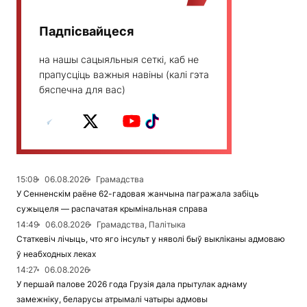
Падпісвайцеся
на нашы сацыяльныя сеткі, каб не
прапусціць важныя навіны (калі гэта
бяспечна для вас)
15:08
06.08.2026
Грамадства
У Сенненскім раёне 62-гадовая жанчына пагражала забіць
сужыцеля — распачатая крымінальная справа
14:49
06.08.2026
Грамадства, Палітыка
Статкевіч лічыць, что яго інсульт у няволі быў выкліканы адмоваю
ў неабходных леках
14:27
06.08.2026
У першай палове 2026 года Грузія дала прытулак аднаму
замежніку, беларусы атрымалі чатыры адмовы