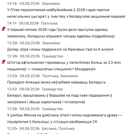
14:14
06.08.2026
Эканоміка
У Літве перахопленая найбуйнейшая ў 2026 годзе партыя
нелегальных цыгарэт, у тым ліку з беларускімі акцызнымі маркамі
14:11
06.08.2026
Палітыка
У першай палове 2026 года Грузія дала прытулак аднаму
замежніку, беларусы атрымалі чатыры адмовы (падрабязна)
13:38
06.08.2026
Эканоміка
Долар, еўра і юань падаражэлі на біржавых таргах 6 жніўня
13:36
06.08.2026
Грамадства
Штогод афтальмолагі прымаюць у паліклініках больш за 2,5 млн
пацыентаў — пазаштатны спецыяліст Мінздароўя
13:05
06.08.2026
Палітыка, Эканоміка
Прэзідэнт Алжыра можа неўзабаве наведаць Беларусь
12:42
06.08.2026
Грамадства
Беларус арыштаваны ў Варшаве на падставе падазрэння ў
захоўванні і збыце наркотыкаў і псіхатропаў
12:38
06.08.2026
Грамадства
У цэнтры Мінска на дзяўчыну ўпалі галіны надламанага дрэва —
пацярпелая ў бальніцы, у сітуацыі разбіраецца СК
12:35
06.08.2026
Бяспека, Палітыка