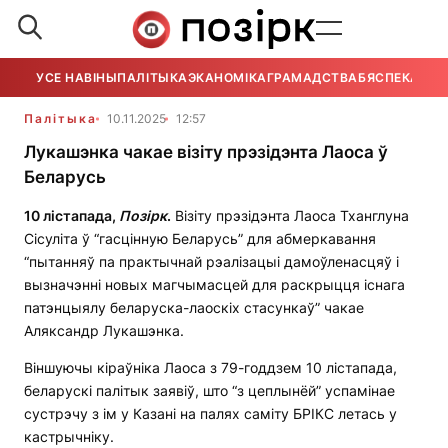
УСЕ НАВІНЫ
ПАЛІТЫКА
ЭКАНОМІКА
ГРАМАДСТВА
БЯСПЕКА
УСЕ
Палітыка
10.11.2025
12:57
Лукашэнка чакае візіту прэзідэнта Лаоса ў
Беларусь
10 лістапада,
Позірк
.
Візіту прэзідэнта Лаоса Тханглуна
Сісуліта ў “гасцінную Беларусь” для абмеркавання
“пытанняў па практычнай рэалізацыі дамоўленасцяў і
вызначэнні новых магчымасцей для раскрыцця існага
патэнцыялу беларуска-лаоскіх стасункаў” чакае
Аляксандр Лукашэнка.
Віншуючы кіраўніка Лаоса з 79-годдзем 10 лістапада,
беларускі палітык заявіў, што “з цеплынёй” успамінае
сустрэчу з ім у Казані на палях саміту БРІКС летась у
кастрычніку.