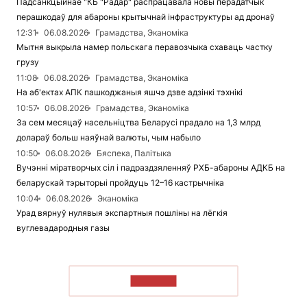
Падсанкцыйнае "КБ "Радар" распрацавала новы перадатчык
перашкодаў для абароны крытычнай інфраструктуры ад дронаў
12:31
06.08.2026
Грамадства, Эканоміка
Мытня выкрыла намер польскага перавозчыка схаваць частку
грузу
11:08
06.08.2026
Грамадства, Эканоміка
На аб'ектах АПК пашкоджаныя яшчэ дзве адзінкі тэхнікі
10:57
06.08.2026
Грамадства, Эканоміка
За сем месяцаў насельніцтва Беларусі прадало на 1,3 млрд
долараў больш наяўнай валюты, чым набыло
10:50
06.08.2026
Бяспека, Палітыка
Вучэнні міратворчых сіл і падраздзяленняў РХБ-абароны АДКБ на
беларускай тэрыторыі пройдуць 12–16 кастрычніка
10:04
06.08.2026
Эканоміка
Урад вярнуў нулявыя экспартныя пошліны на лёгкія
вуглевадародныя газы
ЧЫТАЦЬ