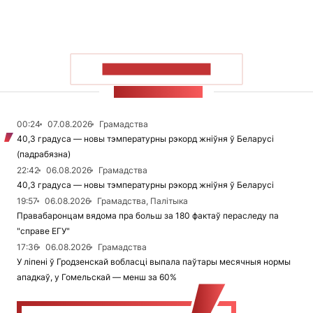
ПАКАЗАЦЬ БОЛЬШ
СТУЖКА НАВІН
00:24
07.08.2026
Грамадства
40,3 градуса — новы тэмпературны рэкорд жніўня ў Беларусі
(падрабязна)
22:42
06.08.2026
Грамадства
40,3 градуса — новы тэмпературны рэкорд жніўня ў Беларусі
19:57
06.08.2026
Грамадства, Палітыка
Правабаронцам вядома пра больш за 180 фактаў пераследу па
"справе ЕГУ"
17:36
06.08.2026
Грамадства
У ліпені ў Гродзенскай вобласці выпала паўтары месячныя нормы
ападкаў, у Гомельскай — менш за 60%