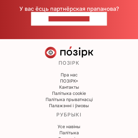
У вас ёсць партнёрская прапанова?
НАПІШЫЦЕ НАМ
ПОЗІРК
Пра нас
ПОЗІРК+
Кантакты
Палітыка cookie
Палітыка прыватнасці
Палажэнні і ўмовы
РУБРЫКІ
Усе навіны
Палітыка