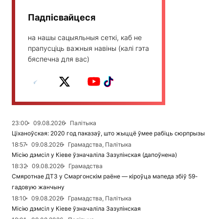
Падпісвайцеся
на нашы сацыяльныя сеткі, каб не
прапусціць важныя навіны (калі гэта
бяспечна для вас)
23:00
09.08.2026
Палітыка
Ціханоўская: 2020 год паказаў, што жыццё ўмее рабіць сюрпрызы
18:57
09.08.2026
Грамадства, Палітыка
Місію дэмсіл у Кіеве ўзначаліла Зазулінская (дапоўнена)
18:32
09.08.2026
Грамадства
Смяротнае ДТЗ у Смаргонскім раёне — кіроўца мапеда збіў 59-
гадовую жанчыну
18:10
09.08.2026
Грамадства, Палітыка
Місію дэмсіл у Кіеве ўзначаліла Зазулінская