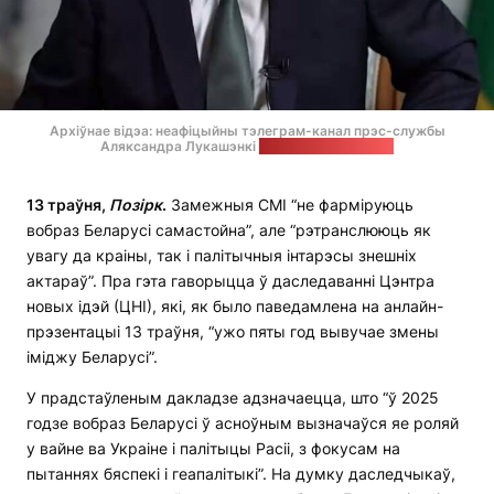
Архіўнае відэа: неафіцыйны тэлеграм-канал прэс-службы
Аляксандра Лукашэнкі
Стоп-кадр: "Позірк"
13 траўня,
Позірк
.
Замежныя СМІ “не фарміруюць
вобраз Беларусі самастойна”, але “рэтранслююць як
увагу да краіны, так і палітычныя інтарэсы знешніх
актараў”. Пра гэта гаворыцца ў даследаванні Цэнтра
новых ідэй (ЦНІ), які, як было паведамлена на анлайн-
прэзентацыі 13 траўня, “ужо пяты год вывучае змены
іміджу Беларусі”.
У прадстаўленым дакладзе адзначаецца, што “ў 2025
годзе вобраз Беларусі ў асноўным вызначаўся яе роляй
у вайне ва Украіне і палітыцы Расіі, з фокусам на
пытаннях бяспекі і геапалітыкі”. На думку даследчыкаў,