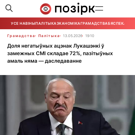
УСЕ НАВІНЫ
ПАЛІТЫКА
ЭКАНОМІКА
ГРАМАДСТВА
БЯСПЕКА
УСЕ
Грамадства
Палітыка
13.05.2026
19:10
Доля негатыўных ацэнак Лукашэнкі ў
замежных СМІ складае 72%, пазітыўных
амаль няма — даследаванне