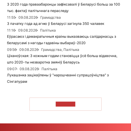
З 2020 года праваабаронцы зафіксавалі ў Беларусі больш за 100
тыс. фактаў палітычнага пераследу
11:55
09.08.2026
Грамадства
З пачатку года ад агню ў Беларусі загінула 350 чалавек
11:16
09.08.2026
Палітыка
Еўрасаюз і дэмакратычныя краіны выказваюць салідарнасць з
беларусамі з нагоды гадавіны выбараў-2020
09:56
09.08.2026
Грамадства, Палітыка
Ціханоўская: З кожным годам становіцца ўсё больш відавочна,
што 2020-ты незваротна змяніў Беларусь
09:07
09.08.2026
Палітыка
Лукашэнка зацікаўлены ў "нарошчванні супрацоўніцтва" з
Сінгапурам
ЧЫТАЦЬ