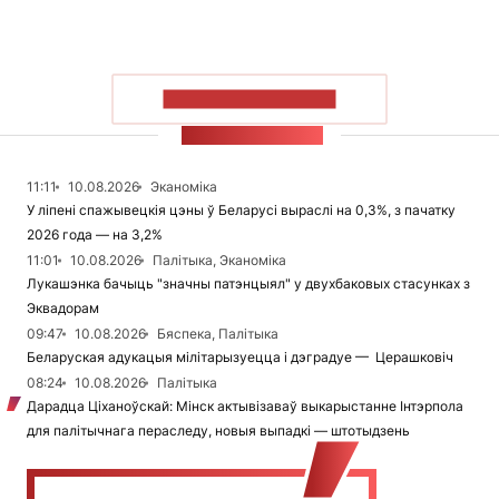
ПАКАЗАЦЬ БОЛЬШ
СТУЖКА НАВІН
11:11
10.08.2026
Эканоміка
У ліпені спажывецкія цэны ў Беларусі выраслі на 0,3%, з пачатку
2026 года — на 3,2%
11:01
10.08.2026
Палітыка, Эканоміка
Лукашэнка бачыць "значны патэнцыял" у двухбаковых стасунках з
Эквадорам
09:47
10.08.2026
Бяспека, Палітыка
Беларуская адукацыя мілітарызуецца і дэградуе — Церашковіч
08:24
10.08.2026
Палітыка
Дарадца Ціханоўскай: Мінск актывізаваў выкарыстанне Інтэрпола
для палітычнага пераследу, новыя выпадкі — штотыдзень