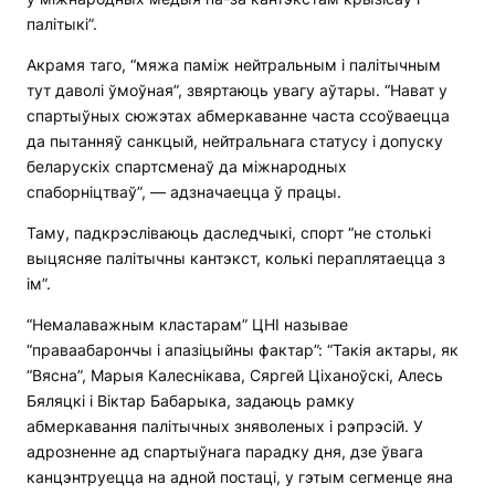
палітыкі”.
Акрамя таго, “мяжа паміж нейтральным і палітычным
тут даволі ўмоўная”, звяртаюць увагу аўтары. “Нават у
спартыўных сюжэтах абмеркаванне часта ссоўваецца
да пытанняў санкцый, нейтральнага статусу і допуску
беларускіх спартсменаў да міжнародных
спаборніцтваў”, — адзначаецца ў працы.
Таму, падкрэсліваюць даследчыкі, спорт “не столькі
выцясняе палітычны кантэкст, колькі пераплятаецца з
ім”.
“Немалаважным кластарам” ЦНІ называе
“праваабарончы і апазіцыйны фактар”: “Такія актары, як
“Вясна”, Марыя Калеснікава, Сяргей Ціханоўскі, Алесь
Бяляцкі і Віктар Бабарыка, задаюць рамку
абмеркавання палітычных зняволеных і рэпрэсій. У
адрозненне ад спартыўнага парадку дня, дзе ўвага
канцэнтруецца на адной постаці, у гэтым сегменце яна