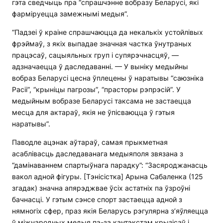
гэта сведчыць пра “спрашчэнне вобразу Беларусі, які
фарміруецца замежнымі медыя”.
“Падзеі ў краіне спрашчаюцца да некалькіх устойлівых
фрэймаў, з якіх выпадае значная частка ўнутраных
працэсаў, сацыяльных груп і супярэчнасцяў, —
адзначаецца ў даследаванні. — У выніку медыйны
вобраз Беларусі цесна ўплецены ў наратывы “саюзніка
Расіі”, “крыніцы пагрозы”, “прасторы рэпрэсій”. У
медыйным вобразе Беларусі таксама не застаецца
месца для актараў, якія не ўпісваюцца ў гэтыя
наратывы”.
Паводле ацэнак аўтараў, самая прыкметная
асаблівасць даследаванага медыяполя звязана з
“дамінаваннем спартыўнага парадку”: “Засяроджанасць
вакол адной фігуры. [Тэнісістка] Арына Сабаленка (125
згадак) значна апярэджвае ўсіх астатніх па ўзроўні
бачнасці. У гэтым сэнсе спорт застаецца адной з
нямногіх сфер, праз якія Беларусь рэгулярна з’яўляецца
ў міжнародных медыя па-за кантэкстам крызісаў і