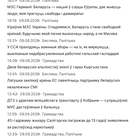
18:01
09.08.2026
Палітыка
МЗС Германіі: Беларусь — нацыя ў сэрцы Еўропы, дзе жывуць
людзі, якія прагнуць свабоды і дэмакратыі
16:19
09.08.2026
Палітыка
Кіраўнік МЗС Украіны: Спадзяемся, Беларусь стане свабоднай
краінай, будучыню якой пачне вызначаць народ, а не Масква
15:31
09.08.2026
Бяспека, Палітыка
У ССА праходзяць ваенныя зборы — на іх, як мяркуецца,
выкліканыя нядобрасумленныя работнікі сельскай гаспадаркі
14:26
09.08.2026
Грамадства
Двое беларускіх альпіністаў зніклі ў гарах Кыргызстана
13:51
09.08.2026
Бяспека, Палітыка
Латушка заклікаў краіны ЕС павялічыць падтрымку беларускіх
незалежных СМІ
13:42
09.08.2026
Грамадства
ДТЗ з удзелам міліцэйскага транспарту ў Кобрыне — супрацоўнікі
МУС дастаўленыя ў бальніцу
12:55
09.08.2026
Грамадства
45-гадоваму жыхару Салігорска пагражае да 15 гадоў зняволення
за распаўсюд наркотыкаў
12:35
09.08.2026
Грамадства, Палітыка