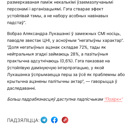
размеркаваная паміж некалькімі ўзаемазлучанымі
персонамі і арганізацыямі. Гэта стварае эфект
устойлівай тэмы, а не набору асобных навінавых
падстаў”.
Вобраз Аляксандра Лукашэнкі ў замежных СМІ носіць,
паводле звестак ЦНІ, у асноўным “негатыўны характар“.
“Доля негатыўных ацэнак складае 72%, тады як
нейтральныя згадкі займаюць 28%, а пазітыўныя
практычна адсутнічаюць (0,6%). Гэта паказвае на
ўстойлівую дамінуючую інтэрпрэтацыю, у якой
Лукашэнка ўспрымаецца перш за ўсё як праблемны або
крытычна ацэнены палітычны актар“, — гаворыцца ў
даследаванні.
Больш падрабязнасцяў даступна падпісчыкам
“Позірк+“
ПАДЗЯЛІЦЦА: