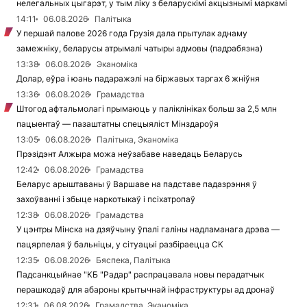
нелегальных цыгарэт, у тым ліку з беларускімі акцызнымі маркамі
14:11
06.08.2026
Палітыка
У першай палове 2026 года Грузія дала прытулак аднаму
замежніку, беларусы атрымалі чатыры адмовы (падрабязна)
13:38
06.08.2026
Эканоміка
Долар, еўра і юань падаражэлі на біржавых таргах 6 жніўня
13:36
06.08.2026
Грамадства
Штогод афтальмолагі прымаюць у паліклініках больш за 2,5 млн
пацыентаў — пазаштатны спецыяліст Мінздароўя
13:05
06.08.2026
Палітыка, Эканоміка
Прэзідэнт Алжыра можа неўзабаве наведаць Беларусь
12:42
06.08.2026
Грамадства
Беларус арыштаваны ў Варшаве на падставе падазрэння ў
захоўванні і збыце наркотыкаў і псіхатропаў
12:38
06.08.2026
Грамадства
У цэнтры Мінска на дзяўчыну ўпалі галіны надламанага дрэва —
пацярпелая ў бальніцы, у сітуацыі разбіраецца СК
12:35
06.08.2026
Бяспека, Палітыка
Падсанкцыйнае "КБ "Радар" распрацавала новы перадатчык
перашкодаў для абароны крытычнай інфраструктуры ад дронаў
12:31
06.08.2026
Грамадства, Эканоміка