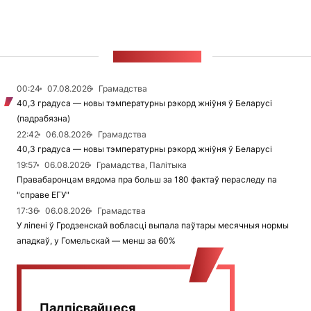
СТУЖКА НАВІН
00:24
07.08.2026
Грамадства
40,3 градуса — новы тэмпературны рэкорд жніўня ў Беларусі
(падрабязна)
22:42
06.08.2026
Грамадства
40,3 градуса — новы тэмпературны рэкорд жніўня ў Беларусі
19:57
06.08.2026
Грамадства, Палітыка
Правабаронцам вядома пра больш за 180 фактаў пераследу па
"справе ЕГУ"
17:36
06.08.2026
Грамадства
У ліпені ў Гродзенскай вобласці выпала паўтары месячныя нормы
ападкаў, у Гомельскай — менш за 60%
Падпісвайцеся