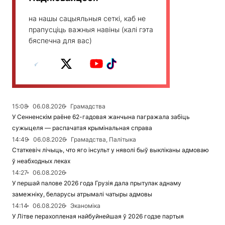
на нашы сацыяльныя сеткі, каб не
прапусціць важныя навіны (калі гэта
бяспечна для вас)
15:08
06.08.2026
Грамадства
У Сенненскім раёне 62-гадовая жанчына пагражала забіць
сужыцеля — распачатая крымінальная справа
14:49
06.08.2026
Грамадства, Палітыка
Статкевіч лічыць, что яго інсульт у няволі быў выкліканы адмоваю
ў неабходных леках
14:27
06.08.2026
У першай палове 2026 года Грузія дала прытулак аднаму
замежніку, беларусы атрымалі чатыры адмовы
14:14
06.08.2026
Эканоміка
У Літве перахопленая найбуйнейшая ў 2026 годзе партыя