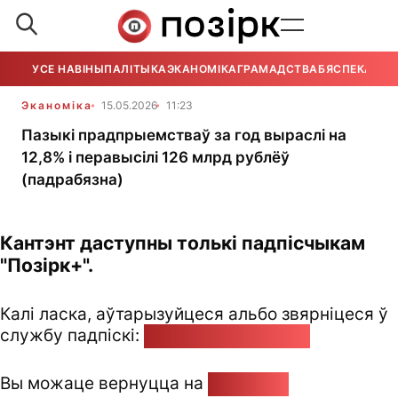
УСЕ НАВІНЫ
ПАЛІТЫКА
ЭКАНОМІКА
ГРАМАДСТВА
БЯСПЕКА
УСЕ
Эканоміка
15.05.2026
11:23
Пазыкі прадпрыемстваў за год выраслі на
12,8% і перавысілі 126 млрд рублёў
(падрабязна)
Кантэнт даступны толькі падпісчыкам
"Позірк+".
Калі ласка, аўтарызуйцеся альбо звярніцеся ў
службу падпіскі:
pozirk@pozirk.online
Вы можаце вернуцца на
Галоўную