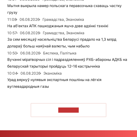
Мытня выкрыла намер польскага перавозчыка схаваць частку
грузу
11:08
06.08.2026
Грамадства, Эканоміка
На аб'ектах АПК пашкоджаныя яшчэ дзве адзінкі тэхнікі
10:57
06.08.2026
Грамадства, Эканоміка
За сем месяцаў насельніцтва Беларусі прадало на 1,3 млрд
долараў больш наяўнай валюты, чым набыло
10:50
06.08.2026
Бяспека, Палітыка
Вучэнні міратворчых сіл і падраздзяленняў РХБ-абароны АДКБ на
беларускай тэрыторыі пройдуць 12–16 кастрычніка
10:04
06.08.2026
Эканоміка
Урад вярнуў нулявыя экспартныя пошліны на лёгкія
вуглевадародныя газы
ЧЫТАЦЬ