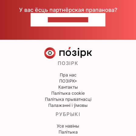
У вас ёсць партнёрская прапанова?
НАПІШЫЦЕ НАМ
ПОЗІРК
Пра нас
ПОЗІРК+
Кантакты
Палітыка cookie
Палітыка прыватнасці
Палажэнні і ўмовы
РУБРЫКІ
Усе навіны
Палітыка