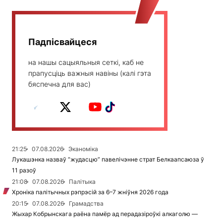
Падпісвайцеся
на нашы сацыяльныя сеткі, каб не
прапусціць важныя навіны (калі гэта
бяспечна для вас)
21:25
07.08.2026
Эканоміка
Лукашэнка назваў “жудасцю” павелічэнне страт Белкаапсаюза ў
11 разоў
21:08
07.08.2026
Палітыка
Хроніка палітычных рэпрэсій за 6–7 жніўня 2026 года
20:15
07.08.2026
Грамадства
Жыхар Кобрынскага раёна памёр ад перадазіроўкі алкаголю —