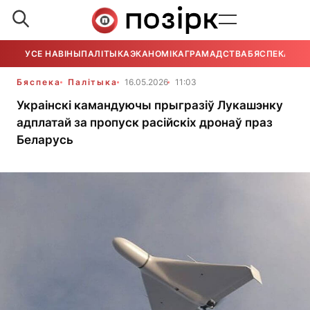
УСЕ НАВІНЫ
ПАЛІТЫКА
ЭКАНОМІКА
ГРАМАДСТВА
БЯСПЕКА
УСЕ
Бяспека
Палітыка
16.05.2026
11:03
Украінскі камандуючы прыгразіў Лукашэнку
адплатай за пропуск расійскіх дронаў праз
Беларусь