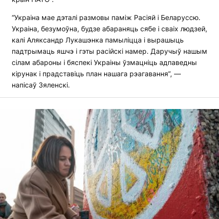
“Украіна мае дэталі размовы паміж Расіяй і Беларуссю.
Украіна, безумоўна, будзе абараняць сябе і сваіх людзей,
калі Аляксандр Лукашэнка памыліцца і вырашыць
падтрымаць яшчэ і гэты расійскі намер. Даручыў нашым
сілам абароны і бяспекі Украіны ўзмацніць адпаведны
кірунак і прадставіць план нашага рэагавання”, —
напісаў Зяленскі.