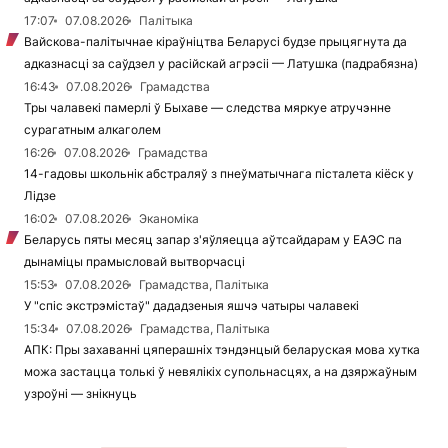
17:07
07.08.2026
Палітыка
Вайскова-палітычнае кіраўніцтва Беларусі будзе прыцягнута да
адказнасці за саўдзел у расійскай агрэсіі — Латушка (падрабязна)
16:43
07.08.2026
Грамадства
Тры чалавекі памерлі ў Быхаве — следства мяркуе атручэнне
сурагатным алкаголем
16:26
07.08.2026
Грамадства
14-гадовы школьнік абстраляў з пнеўматычнага пісталета кіёск у
Лідзе
16:02
07.08.2026
Эканоміка
Беларусь пяты месяц запар з'яўляецца аўтсайдарам у ЕАЭС па
дынаміцы прамысловай вытворчасці
15:53
07.08.2026
Грамадства, Палітыка
У "спіс экстрэмістаў" дададзеныя яшчэ чатыры чалавекі
15:34
07.08.2026
Грамадства, Палітыка
АПК: Пры захаванні цяперашніх тэндэнцый беларуская мова хутка
можа застацца толькі ў невялікіх супольнасцях, а на дзяржаўным
узроўні — знікнуць