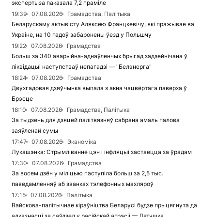
экспертыза паказала 7,2 праміле
19:39
07.08.2026
Грамадства, Палітыка
Беларускаму актывісту Аляксею Францкевічу, які пражывае ва
Украіне, на 10 гадоў забаронены ўезд у Польшчу
19:22
07.08.2026
Грамадства
Больш за 340 аварыйна-аднаўленчых брыгад задзейнічана ў
ліквідацыі наступстваў непагадзі — "Белэнерга"
18:24
07.08.2026
Грамадства
Двухгадовая дзяўчынка выпала з акна чацвёртага паверха ў
Брэсце
18:10
07.08.2026
Грамадства, Палітыка
За тыдзень для дзяцей палітвязняў сабрана амаль палова
заяўленай сумы
17:47
07.08.2026
Эканоміка
Лукашэнка: Стрымліванне цэн і інфляцыі застаецца за ўрадам
17:30
07.08.2026
Грамадства
За восем дзён у міліцыю паступіла больш за 2,5 тыс.
паведамленняў аб званках тэлефонных махляроў
17:15
07.08.2026
Палітыка
Вайскова-палітычнае кіраўніцтва Беларусі будзе прыцягнута да
адказнасці за саўдзел у расійскай агрэсіі — Латушка