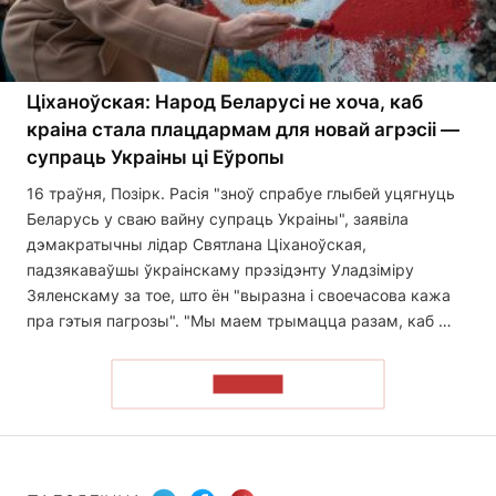
Ціханоўская: Народ Беларусі не хоча, каб
краіна стала плацдармам для новай агрэсіі —
супраць Украіны ці Еўропы
16 траўня, Позірк. Расія "зноў спрабуе глыбей уцягнуць
Беларусь у сваю вайну супраць Украіны", заявіла
дэмакратычны лідар Святлана Ціханоўская,
падзякаваўшы ўкраінскаму прэзідэнту Уладзіміру
Зяленскаму за тое, што ён "выразна і своечасова кажа
пра гэтыя пагрозы". "Мы маем трымацца разам, каб …
ЧИТАТЬ