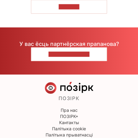
ЧЫТАЦЬ
У вас ёсць партнёрская прапанова?
НАПІШЫЦЕ НАМ
ПОЗІРК
Пра нас
ПОЗІРК+
Кантакты
Палітыка cookie
Палітыка прыватнасці