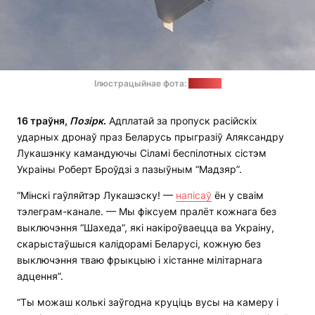
Ілюстрацыйнае фота:
mil.in.ua
16 траўня,
Позірк
.
Адплатай за пропуск расійскіх
ударных дронаў праз Беларусь прыгразіў Аляксандру
Лукашэнку камандуючы Сіламі беспілотных сістэм
Украіны Роберт Броўдзі з пазыўным “Мадзяр”.
“Мінскі гаўляйтэр Лукашэску! —
напісаў
ён у сваім
тэлеграм-канале. — Мы фіксуем пралёт кожнага без
выключэння “Шахеда”, які накіроўваецца ва Украіну,
скарыстаўшыся калідорамі Беларусі, кожную без
выключэння тваю фрыкцыю і хістанне мілітарнага
адцення”.
“Ты можаш колькі заўгодна круціць вусы на камеру і