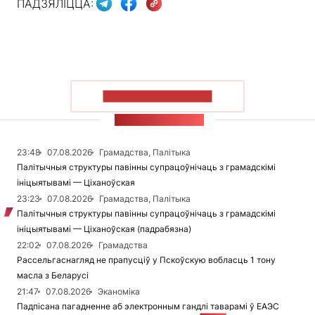
ПАДЗЯЛІЦЦА:
ПАКАЗАЦЬ БОЛЬШ
СТУЖКА НАВІН
23:48
07.08.2026
Грамадства, Палітыка
Палітычныя структуры павінны супрацоўнічаць з грамадскімі
ініцыятывамі — Ціханоўская
23:23
07.08.2026
Грамадства, Палітыка
Палітычныя структуры павінны супрацоўнічаць з грамадскімі
ініцыятывамі — Ціханоўская (падрабязна)
22:02
07.08.2026
Грамадства
Рассельгаснагляд не прапусціў у Пскоўскую вобласць 1 тону
масла з Беларусі
21:47
07.08.2026
Эканоміка
Падпісана пагадненне аб электронным гандлі таварамі ў ЕАЭС