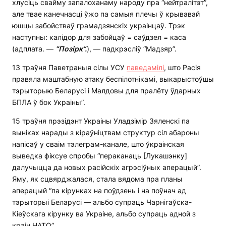
хлусіць свайму запалоханаму народу пра “нейтралітэт”,
але твае канечнасці ўжо па самыя плечы ў крывавай
юшцы забойстваў грамадзянскіх украінцаў. Трэк
наступны: калідор для забойцаў = саўдзел = каса
(адплата. —
“Позірк”.
), — падкрэсліў “Мадзяр”.
13 траўня Паветраныя сілы УСУ
паведамілі
, што Расія
правяла маштабную атаку беспілотнікамі, выкарыстоўшы
тэрыторыю Беларусі і Малдовы для пралёту ўдарных
БПЛА ў бок Украіны”.
15 траўня прэзідэнт Украіны Уладзімір Зяленскі па
выніках нарады з кіраўніцтвам структур сіл абароны
напісаў у сваім тэлеграм-канале, што ўкраінская
выведка фіксуе спробы “пераканаць [Лукашэнку]
далучыцца да новых расійскіх агрэсіўных аперацый”.
Яму, як сцвярджалася, стала вядома пра планы
аперацый “па кірунках на поўдзень і на поўнач ад
тэрыторыі Беларусі — альбо супраць Чарнігаўска-
Кіеўскага кірунку ва Украіне, альбо супраць адной з
краін НАТО”.