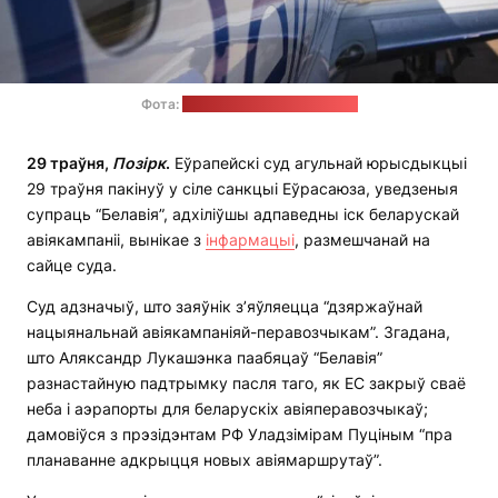
Фота:
тэлеграм-канал "Белавія"
29 траўня,
Позірк
.
Еўрапейскі суд агульнай юрысдыкцыі
29 траўня пакінуў у сіле санкцыі Еўрасаюза, уведзеныя
супраць “Белавія”, адхіліўшы адпаведны іск беларускай
авіякампаніі, вынікае з
інфармацыі
, размешчанай на
сайце суда.
Суд адзначыў, што заяўнік з’яўляецца “дзяржаўнай
нацыянальнай авіякампаніяй-перавозчыкам”. Згадана,
што Аляксандр Лукашэнка паабяцаў “Белавія”
разнастайную падтрымку пасля таго, як ЕС закрыў сваё
неба і аэрапорты для беларускіх авіяперавозчыкаў;
дамовіўся з прэзідэнтам РФ Уладзімірам Пуціным “пра
планаванне адкрыцця новых авіямаршрутаў”.