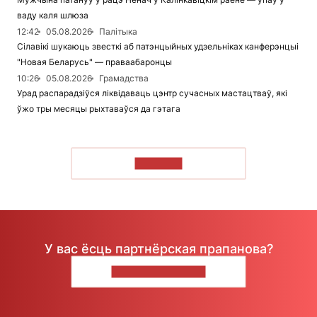
ваду каля шлюза
12:42
05.08.2026
Палітыка
Сілавікі шукаюць звесткі аб патэнцыйных удзельніках канферэнцыі
"Новая Беларусь" — праваабаронцы
10:26
05.08.2026
Грамадства
Урад распарадзіўся ліквідаваць цэнтр сучасных мастацтваў, які
ўжо тры месяцы рыхтаваўся да гэтага
ЧЫТАЦЬ
У вас ёсць партнёрская прапанова?
НАПІШЫЦЕ НАМ