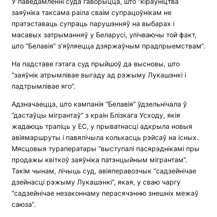
У паведамленні суда гаворыцца, што “кіраўніцтва
заяўніка таксама раіла сваім супрацоўнікам не
пратэставаць супраць парушэнняў на выбарах і
масавых затрыманняў у Беларусі, улічваючы той факт,
што “Белавія” з’яўляецца дзяржаўным прадпрыемствам”.
На падставе гэтага суд прыйшоў да высновы, што
“заяўнік атрымлівае выгаду ад рэжыму Лукашэнкі і
падтрымлівае яго”.
Адзначаецца, што кампанія “Белавія” ўдзельнічала ў
“дастаўцы мігрантаў” з краін Блізкага Усходу, якія
жадаюць трапіць у ЕС, у прыватнасці адкрыла новыя
авіямаршруты і павялічыла колькасць рэйсаў на існых.
Мясцовыя тураператары “выступалі пасярэднікамі пры
продажы квіткоў заяўніка патэнцыйным мігрантам”.
Такім чынам, лічыць суд, авіяперавозчык “садзейнічае
дзейнасці рэжыму Лукашэнкі”, якая, у сваю чаргу
“садзейнічае незаконнаму перасячэнню знешніх межаў
саюза”.