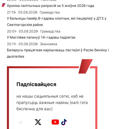
Хроніка палітычных рэпрэсій за 5 жніўня 2026 года
21:15
05.08.2026
Грамадства
У бальніцы памёр 8-гадовы хлопчык, які пацярпеў у ДТЗ у
Светлагорскім раёне
20:51
05.08.2026
Грамадства
У Магілёве патануў 14-гадовы падлетак
20:11
05.08.2026
Эканоміка
Беларусь працягвае нарошчваць пастаўкі ў Расію бензіну і
дызпаліва
Падпісвайцеся
на нашы сацыяльныя сеткі, каб не
прапусціць важныя навіны (калі гэта
бяспечна для вас)