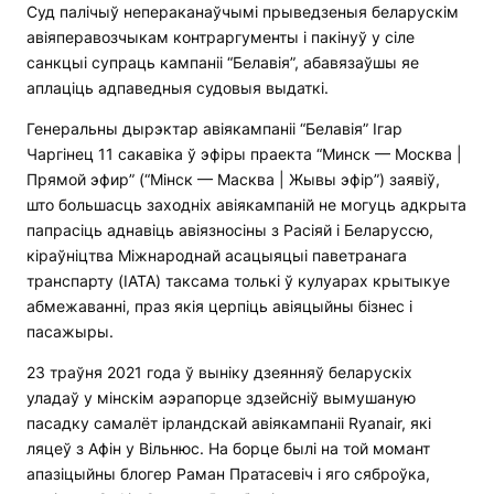
Суд палічыў непераканаўчымі прыведзеныя беларускім
авіяперавозчыкам контраргументы і пакінуў у сіле
санкцыі супраць кампаніі “Белавія”, абавязаўшы яе
аплаціць адпаведныя судовыя выдаткі.
Генеральны дырэктар авіякампаніі “Белавія” Ігар
Чаргінец 11 сакавіка ў эфіры праекта “Минск — Москва |
Прямой эфир” (“Мінск — Масква | Жывы эфір”) заявіў,
што большасць заходніх авіякампаній не могуць адкрыта
папрасіць аднавіць авіязносіны з Расіяй і Беларуссю,
кіраўніцтва Міжнароднай асацыяцыі паветранага
транспарту (IATA) таксама толькі ў кулуарах крытыкуе
абмежаванні, праз якія церпіць авіяцыйны бізнес і
пасажыры.
23 траўня 2021 года ў выніку дзеянняў беларускіх
уладаў у мінскім аэрапорце здзейсніў вымушаную
пасадку самалёт ірландскай авіякампаніі Ryanair, які
ляцеў з Афін у Вільнюс. На борце былі на той момант
апазіцыйны блогер Раман Пратасевіч і яго сяброўка,