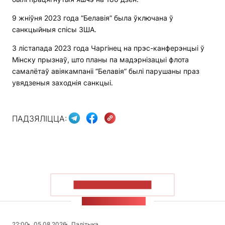
9 жніўня 2023 года “Белавія” была ўключана ў
санкцыйныя спісы ЗША.
3 лістапада 2023 года Чаргінец на прэс-канферэнцыі ў
Мінску прызнаў, што планы па мадэрнізацыі флота
самалётаў авіякампаніі “Белавія” былі парушаны праз
увядзеныя заходнія санкцыі.
ПАДЗЯЛІЦЦА:
ПАКАЗАЦЬ БОЛЬШ
СТУЖКА НАВІН
22:00
05.08.2026
Палітыка