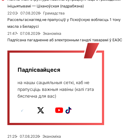
ініцыятывамі — Ціханоўская (падрабязна)
22:02
07.08.2026
Грамадства
Рассельгаснагляд не прапусціў у Пскоўскую вобласць 1 тону
масла з Беларусі
21:47
07.08.2026
Эканоміка
Падпісана пагадненне аб электронным гандлі таварамі ў ЕАЭС
Падпісвайцеся
на нашы сацыяльныя сеткі, каб не
прапусціць важныя навіны (калі гэта
бяспечна для вас)
21:25
07.08.2026
Эканоміка