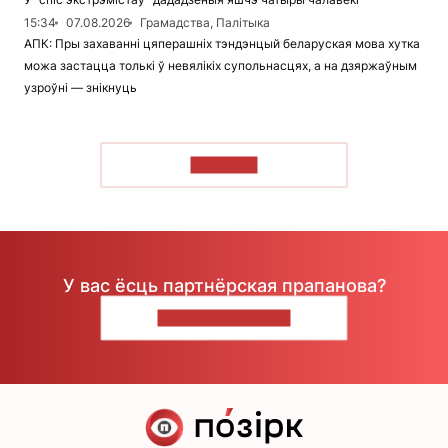
15:34
07.08.2026
Грамадства, Палітыка
АПК: Пры захаванні цяперашніх тэндэнцый беларуская мова хутка
можа застацца толькі ў невялікіх супольнасцях, а на дзяржаўным
узроўні — знікнуць
ЧЫТАЦЬ
У вас ёсць партнёрская прапанова?
НАПІШЫЦЕ НАМ