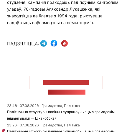
студзеня, кампанія праходзіць пад поўным кантролем
уладаў. 70-гадовы Аляксандр Лукашэнка, які
знаходзіцца ва ўладзе з 1994 года, рыхтуецца
падоўжыць паўнамоцтвы на сёмы тэрмін.
ПАДЗЯЛІЦЦА:
ПАКАЗАЦЬ БОЛЬШ
СТУЖКА НАВІН
23:48
07.08.2026
Грамадства, Палітыка
Палітычныя структуры павінны супрацоўнічаць з грамадскімі
ініцыятывамі — Ціханоўская
23:23
07.08.2026
Грамадства, Палітыка
Палітычныя структуры павінны супрацоўнічаць з грамадскімі