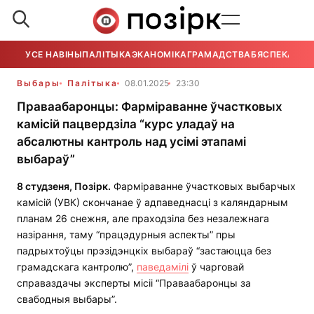
УСЕ НАВІНЫ
ПАЛІТЫКА
ЭКАНОМІКА
ГРАМАДСТВА
БЯСПЕКА
УСЕ
Выбары
Палітыка
08.01.2025
23:30
Праваабаронцы: Фарміраванне ўчастковых
камісій пацвердзіла “курс уладаў на
абсалютны кантроль над усімі этапамі
выбараў”
8 студзеня, П
о
зірк.
Фарміраванне ўчастковых выбарчых
камісій (УВК) скончанае ў адпаведнасці з каляндарным
планам 26 снежня, але праходзіла без незалежнага
назірання, таму “працэдурныя аспекты” пры
падрыхтоўцы прэзідэнцкіх выбараў “застаюцца без
грамадскага кантролю”,
паведамілі
ў чарговай
справаздачы эксперты місіі “Праваабаронцы за
свабодныя выбары”.