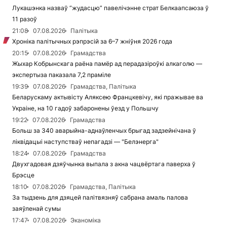
Лукашэнка назваў “жудасцю” павелічэнне страт Белкаапсаюза ў
11 разоў
21:08
07.08.2026
Палітыка
Хроніка палітычных рэпрэсій за 6–7 жніўня 2026 года
20:15
07.08.2026
Грамадства
Жыхар Кобрынскага раёна памёр ад перадазіроўкі алкаголю —
экспертыза паказала 7,2 праміле
19:39
07.08.2026
Грамадства, Палітыка
Беларускаму актывісту Аляксею Францкевічу, які пражывае ва
Украіне, на 10 гадоў забаронены ўезд у Польшчу
19:22
07.08.2026
Грамадства
Больш за 340 аварыйна-аднаўленчых брыгад задзейнічана ў
ліквідацыі наступстваў непагадзі — "Белэнерга"
18:24
07.08.2026
Грамадства
Двухгадовая дзяўчынка выпала з акна чацвёртага паверха ў
Брэсце
18:10
07.08.2026
Грамадства, Палітыка
За тыдзень для дзяцей палітвязняў сабрана амаль палова
заяўленай сумы
17:47
07.08.2026
Эканоміка