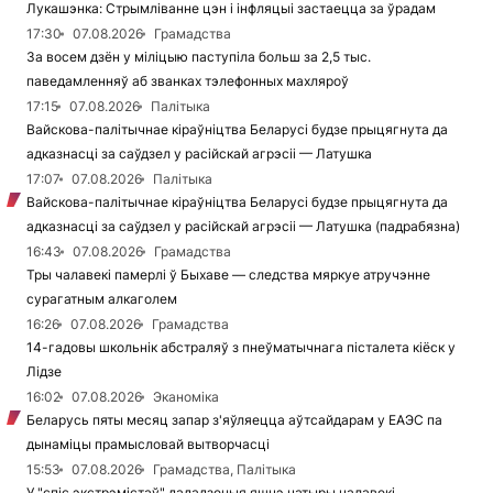
Лукашэнка: Стрымліванне цэн і інфляцыі застаецца за ўрадам
17:30
07.08.2026
Грамадства
За восем дзён у міліцыю паступіла больш за 2,5 тыс.
паведамленняў аб званках тэлефонных махляроў
17:15
07.08.2026
Палітыка
Вайскова-палітычнае кіраўніцтва Беларусі будзе прыцягнута да
адказнасці за саўдзел у расійскай агрэсіі — Латушка
17:07
07.08.2026
Палітыка
Вайскова-палітычнае кіраўніцтва Беларусі будзе прыцягнута да
адказнасці за саўдзел у расійскай агрэсіі — Латушка (падрабязна)
16:43
07.08.2026
Грамадства
Тры чалавекі памерлі ў Быхаве — следства мяркуе атручэнне
сурагатным алкаголем
16:26
07.08.2026
Грамадства
14-гадовы школьнік абстраляў з пнеўматычнага пісталета кіёск у
Лідзе
16:02
07.08.2026
Эканоміка
Беларусь пяты месяц запар з'яўляецца аўтсайдарам у ЕАЭС па
дынаміцы прамысловай вытворчасці
15:53
07.08.2026
Грамадства, Палітыка
У "спіс экстрэмістаў" дададзеныя яшчэ чатыры чалавекі