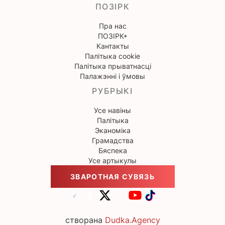
ПОЗІРК
Пра нас
ПОЗІРК+
Кантакты
Палітыка cookie
Палітыка прыватнасці
Палажэнні і ўмовы
РУБРЫКІ
Усе навіны
Палітыка
Эканоміка
Грамадства
Бяспека
Усе артыкулы
ЗВАРОТНАЯ СУВЯЗЬ
створана
Dudka.Agency