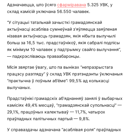
Адзначаецца, што ўсяго
сфарміравана
5.325 УВК, у
склад камісій уключана 56.550 чалавек.
“У сітуацыі татальнай зачысткі грамадзянскай
актыўнасці асабліва сумнеўнай з’яўляецца заяўленая
нізавая актыўнасць грамадзян, якія нібыта вылучылі
больш за 16,5 тыс. прадстаўнікоў, якія сабралі подпісы
як мінімум 10 чалавек у падтрымку свайго вылучэння”,
— падкрэсліваюць праваабаронцы.
Місія звяртае ўвагу, што па выніках “непразрыстага
працэсу разгляду” ў склад УВК прэтэндэнты ўключаныя
“практычна ў поўным аб’ёме”: 99,5% ад колькасці
вылучаных.
Прадстаўнікі грамадскіх аб’яднанняў занялі ў выбарчых
камісіях 49,4% месцаў, “грамадзянскай супольнасці” —
29,1%, працоўных калектываў — 11,7%, чатырох
праўладных палітычных партый — 9,8%.
У справаздачы адзначана “асаблівая роля” праўладных