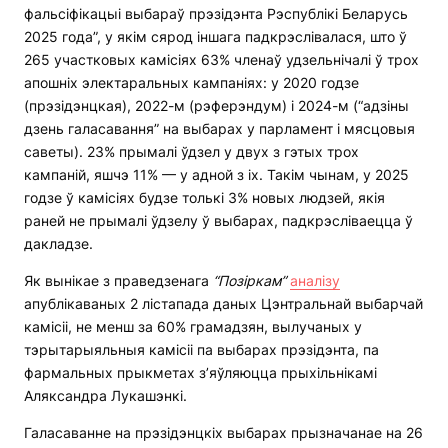
фальсіфікацыі выбараў прэзідэнта Рэспублікі Беларусь
2025 года”, у якім сярод іншага падкрэслівалася, што ў
265 участковых камісіях 63% членаў удзельнічалі ў трох
апошніх электаральных кампаніях: у 2020 годзе
(прэзідэнцкая), 2022-м (рэферэндум) і 2024-м (“адзіны
дзень галасавання” на выбарах у парламент і мясцовыя
саветы). 23% прымалі ўдзел у двух з гэтых трох
кампаній, яшчэ 11% — у адной з іх. Такім чынам, у 2025
годзе ў камісіях будзе толькі 3% новых людзей, якія
раней не прымалі ўдзелу ў выбарах, падкрэсліваецца ў
дакладзе.
Як вынікае з праведзенага
“П
о
зіркам
”
аналізу
апублікаваных 2 лістапада даных Цэнтральнай выбарчай
камісіі, не менш за 60% грамадзян, вылучаных у
тэрытарыяльныя камісіі па выбарах прэзідэнта, па
фармальных прыкметах з’яўляюцца прыхільнікамі
Аляксандра Лукашэнкі.
Галасаванне на прэзідэнцкіх выбарах прызначанае на 26