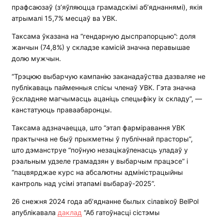
прафсаюзаў (з’яўляюцца грамадскімі аб’яднаннямі), якія
атрымалі 15,7% месцаў ва УВК.
Таксама ўказана на “гендарную дыспрапорцыю”: доля
жанчын (74,8%) у складзе камісій значна перавышае
долю мужчын.
“Трэцюю выбарчую кампанію заканадаўства дазваляе не
публікаваць пайменныя спісы членаў УВК. Гэта значна
ўскладняе магчымасць ацаніць спецыфіку іх складу”, —
канстатуюць праваабаронцы.
Таксама адзначаецца, што “этап фарміравання УВК
практычна не быў прыкметны ў публічнай прасторы”,
што дэманструе “поўную незацікаўленасць уладаў у
рэальным удзеле грамадзян у выбарчым працэсе” і
“пацвярджае курс на абсалютны адміністрацыйны
кантроль над усімі этапамі выбараў-2025”.
26 снежня 2024 года аб’яднанне былых сілавікоў BelPol
апублікавала
даклад
“Аб гатоўнасці сістэмы