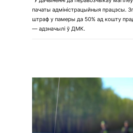
“У дачыненні да перавозчыкаў магілёў
пачаты адміністрацыйныя працэсы. Зг
штраф у памеры да 50% ад кошту пра
— адзначылі ў ДМК.