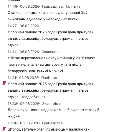
14:49
06.08.2026
Грамадства, Палітыка
Статкевіч лічыць, что яго інсульт у няволі быў
выкліканы адмоваю ў неабходных леках
14:27
06.08.2026
У першай палове 2026 года Грузія дала прытулак
аднаму замежніку, беларусы атрымалі чатыры
адмовы
14:14
06.08.2026
Эканоміка
У Літве перахопленая найбуйнейшая ў 2026 годзе
партыя нелегальных цыгарэт, у тым ліку з
беларускімі акцызнымі маркамі
14:11
06.08.2026
Палітыка
У першай палове 2026 года Грузія дала прытулак
аднаму замежніку, беларусы атрымалі чатыры
адмовы (падрабязна)
13:38
06.08.2026
Эканоміка
Долар, еўра і юань падаражэлі на біржавых таргах 6
жніўня
13:36
06.08.2026
Грамадства
Штогод афтальмолагі прымаюць у паліклініках