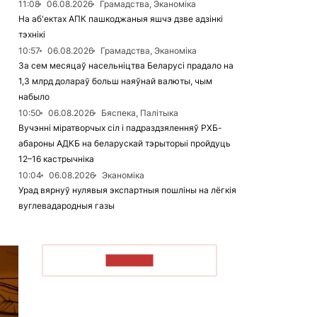
11:08
06.08.2026
Грамадства, Эканоміка
На аб'ектах АПК пашкоджаныя яшчэ дзве адзінкі
тэхнікі
10:57
06.08.2026
Грамадства, Эканоміка
За сем месяцаў насельніцтва Беларусі прадало на
1,3 млрд долараў больш наяўнай валюты, чым
набыло
10:50
06.08.2026
Бяспека, Палітыка
Вучэнні міратворчых сіл і падраздзяленняў РХБ-
абароны АДКБ на беларускай тэрыторыі пройдуць
12–16 кастрычніка
10:04
06.08.2026
Эканоміка
Урад вярнуў нулявыя экспартныя пошліны на лёгкія
вуглевадародныя газы
ЧЫТАЦЬ