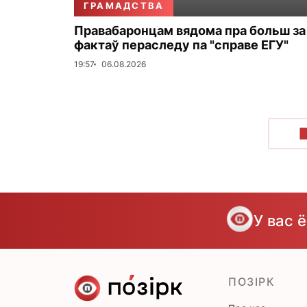
ГРАМАДСТВА
Правабаронцам вядома пра больш за
фактаў пераследу па "справе ЕГУ"
19:57
06.08.2026
У вас 
ПОЗІРК