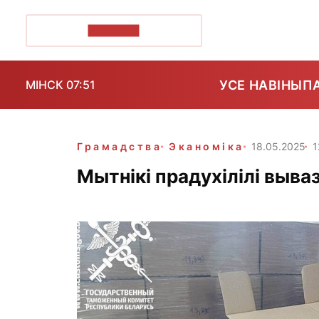
ПОЗІРК+
УСЕ НАВІНЫ
П
МІНСК 07:51
Грамадства
Эканоміка
18.05.2025
1
Мытнікі прадухілілі вываз