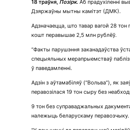
18 траўня,
Позірк
.
Аб прадухіленні вы
Дзяржаўны мытны камітэт (ДМК).
Адзначаецца, што тавар вагой 28 тон 
кошт перавышае 2,5 млн рублёў.
“Факты парушэння заканадаўства ўстан
спецыяльных мерапрыемстваў пабліз
ў паведамленні.
Адзін з аўтамабіляў (“Вольва”), як за
перавозілася 19 тон сыру без неабхо
9 тон без суправаджальных дакумента
належыць беларускаму перавозчыку.