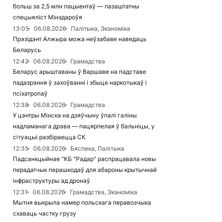
больш за 2,5 млн пацыентаў — пазаштатны
спецыяліст Мінздароўя
13:05
06.08.2026
Палітыка, Эканоміка
Прэзідэнт Алжыра можа неўзабаве наведаць
Беларусь
12:42
06.08.2026
Грамадства
Беларус арыштаваны ў Варшаве на падставе
падазрэння ў захоўванні і збыце наркотыкаў і
псіхатропаў
12:38
06.08.2026
Грамадства
У цэнтры Мінска на дзяўчыну ўпалі галіны
надламанага дрэва — пацярпелая ў бальніцы, у
сітуацыі разбіраецца СК
12:35
06.08.2026
Бяспека, Палітыка
Падсанкцыйнае "КБ "Радар" распрацавала новы
перадатчык перашкодаў для абароны крытычнай
інфраструктуры ад дронаў
12:31
06.08.2026
Грамадства, Эканоміка
Мытня выкрыла намер польскага перавозчыка
схаваць частку грузу