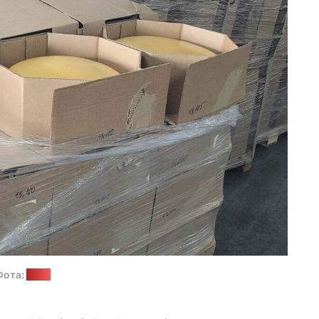
Фота:
ДМК