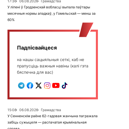
17:36
06.08.2026
Грамадства
У ліпені ў Гродзенскай вобласці выпала паўтары
месячныя нормы ападкаў, у Гомельскай — менш за
60%
Падпісвайцеся
на нашы сацыяльныя сеткі, каб не
прапусціць важныя навіны (калі гэта
бяспечна для вас)
15:08
06.08.2026
Грамадства
У Сенненскім раёне 62-гадовая жанчына пагражала
забіць сужыцеля — распачатая крымінальная
справа