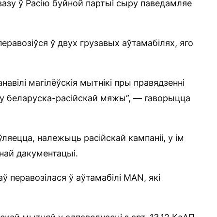
вазу ў Расію буйной партыі сыру паведамляе
перавозіўся ў двух грузавых аўтамабілях, яго
авілі магілёўскія мытнікі пры правядзенні
у беларуска-расійскай мяжы”, — гаворыцца
яўляецца, належыць расійскай кампаніі, у ім
днай дакументацыі.
ў перавозілася ў аўтамабілі MAN, які