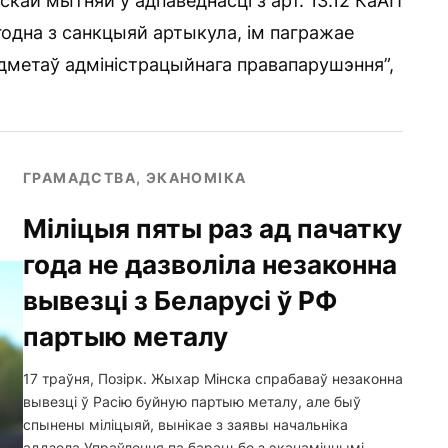
скай мытняй у адпаведнасці з арт. 13.12 КаАП
одна з санкцыяй артыкула, ім пагражае
дметаў адміністрацыйнага правапарушэння”,
ГРАМАДСТВА, ЭКАНОМІКА
Міліцыя пяты раз ад пачатку
года не дазволіла незаконна
вывезці з Беларусі ў РФ
партыю металу
17 траўня, Позірк. Жыхар Мінска спрабаваў незаконна
вывезці ў Расію буйную партыю металу, але быў
спынены міліцыяй, вынікае з заявы начальніка
аддзела Упраўлення па барацьбе з эканамічнымі