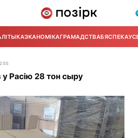
АЛІТЫКА
ЭКАНОМІКА
ГРАМАДСТВА
БЯСПЕКА
УС
2:55
 у Расію 28 тон сыру