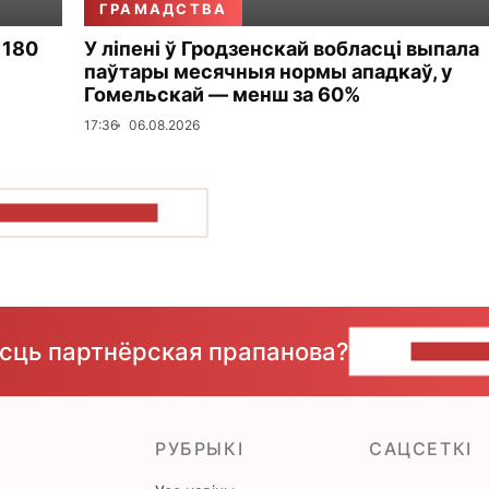
ГРАМАДСТВА
 180
У ліпені ў Гродзенскай вобласці выпала
паўтары месячныя нормы ападкаў, у
Гомельскай — менш за 60%
17:36
06.08.2026
ПАКАЗАЦЬ БОЛЬШ
ёсць партнёрская прапанова?
НАПІШЫ
РУБРЫКІ
САЦСЕТКІ