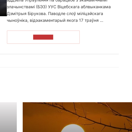
злачынствамі (БЭЗ) УУС Віцебскага аблвыканкама
Дзмітрыя Бірукова. Паводле слоў міліцэйскага
чыноўніка, відэакаментарый якога 17 траўня …
ЧЫТАЦЬ