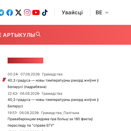
Увайсці
BE
Е АРТЫКУЛЫ
СТУЖКА НАВІН
00:24
07.08.2026
Грамадства
40,3 градуса — новы тэмпературны рэкорд жніўня ў
Беларусі (падрабязна)
22:42
06.08.2026
Грамадства
40,3 градуса — новы тэмпературны рэкорд жніўня ў
Беларусі
19:57
06.08.2026
Грамадства, Палітыка
Правабаронцам вядома пра больш за 180 фактаў
пераследу па "справе ЕГУ"