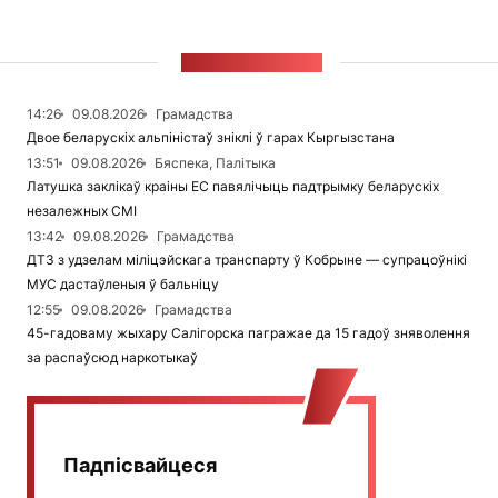
СТУЖКА НАВІН
14:26
09.08.2026
Грамадства
Двое беларускіх альпіністаў зніклі ў гарах Кыргызстана
13:51
09.08.2026
Бяспека, Палітыка
Латушка заклікаў краіны ЕС павялічыць падтрымку беларускіх
незалежных СМІ
13:42
09.08.2026
Грамадства
ДТЗ з удзелам міліцэйскага транспарту ў Кобрыне — супрацоўнікі
МУС дастаўленыя ў бальніцу
12:55
09.08.2026
Грамадства
45-гадоваму жыхару Салігорска пагражае да 15 гадоў зняволення
за распаўсюд наркотыкаў
Падпісвайцеся