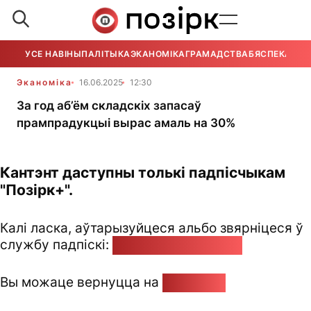
УСЕ НАВІНЫ
ПАЛІТЫКА
ЭКАНОМІКА
ГРАМАДСТВА
БЯСПЕКА
УСЕ
Эканоміка
16.06.2025
12:30
За год аб’ём складскіх запасаў
прампрадукцыі вырас амаль на 30%
Кантэнт даступны толькі падпісчыкам
"Позірк+".
Калі ласка, аўтарызуйцеся альбо звярніцеся ў
службу падпіскі:
pozirk@pozirk.online
Вы можаце вернуцца на
Галоўную