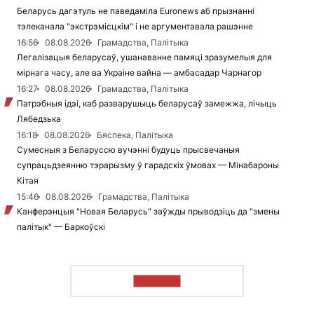
Беларусь дагэтуль не паведаміла Euronews аб прызнанні
тэлеканала "экстрэмісцкім" і не аргументавала рашэнне
16:56
08.08.2026
Грамадства, Палітыка
Легалізацыя беларусаў, ушанаванне памяці зразумелыя для
мірнага часу, але ва Украіне вайна — амбасадар Чарнагор
16:27
08.08.2026
Грамадства, Палітыка
Патрэбныя ідэі, каб разварушыць беларусаў замежжа, лічыць
Лябедзька
16:18
08.08.2026
Бяспека, Палітыка
Сумесныя з Беларуссю вучэнні будуць прысвечаныя
супрацьдзеянню тэрарызму ў гарадскіх ўмовах — Мінабароны
Кітая
15:46
08.08.2026
Грамадства, Палітыка
Канферэнцыя "Новая Беларусь" заўжды прыводзіць да "змены
палітык" — Баркоўскі
ЧЫТАЦЬ