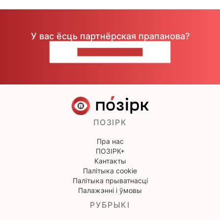
У вас ёсць партнёрская прапанова?
НАПІШЫЦЕ НАМ
ПОЗІРК
Пра нас
ПОЗІРК+
Кантакты
Палітыка cookie
Палітыка прыватнасці
Палажэнні і ўмовы
РУБРЫКІ