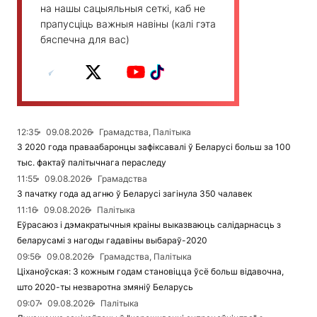
на нашы сацыяльныя сеткі, каб не
прапусціць важныя навіны (калі гэта
бяспечна для вас)
12:35
09.08.2026
Грамадства, Палітыка
З 2020 года праваабаронцы зафіксавалі ў Беларусі больш за 100
тыс. фактаў палітычнага пераследу
11:55
09.08.2026
Грамадства
З пачатку года ад агню ў Беларусі загінула 350 чалавек
11:16
09.08.2026
Палітыка
Еўрасаюз і дэмакратычныя краіны выказваюць салідарнасць з
беларусамі з нагоды гадавіны выбараў-2020
09:56
09.08.2026
Грамадства, Палітыка
Ціханоўская: З кожным годам становіцца ўсё больш відавочна,
што 2020-ты незваротна змяніў Беларусь
09:07
09.08.2026
Палітыка