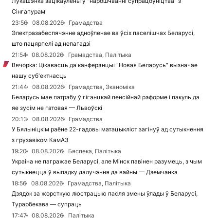
Лукашэнка зацікаўлены ў "нарошчванні супрацоўніцтва" з
Сінгапурам
23:56
08.08.2026
Грамадства
Электразабеспячэнне адноўленае ва ўсіх паселішчах Беларусі,
што пацярпелі ад непагадзі
21:54
08.08.2026
Грамадства, Палітыка
Вячорка: Цікавасць да канферэнцыі "Новая Беларусь" вызначае
нашу суб'ектнасць
21:44
08.08.2026
Грамадства, Эканоміка
Беларусь мае патрэбу ў гіганцкай пенсійнай рэформе і пакуль да
яе зусім не гатовая — Львоўскі
20:13
08.08.2026
Грамадства
У Бялыніцкім раёне 22-гадовы матацыкліст загінуў ад сутыкнення
з грузавіком КамАЗ
19:20
08.08.2026
Бяспека, Палітыка
Украіна не пагражае Беларусі, але Мінск павінен разумець, з чым
сутыкнецца ў выпадку далучэння да вайны — Дземчанка
18:56
08.08.2026
Грамадства, Палітыка
Дзядок за жорсткую люстрацыю пасля змены ўлады ў Беларусі,
Турарбекава — супраць
17:47
08.08.2026
Палітыка