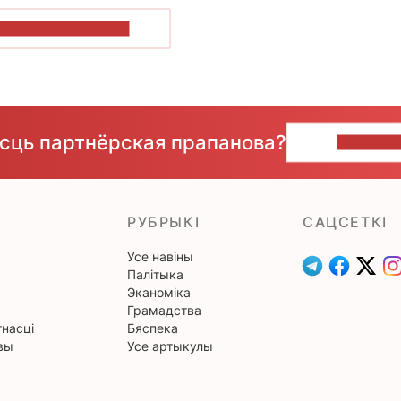
ПАКАЗАЦЬ БОЛЬШ
ёсць партнёрская прапанова?
НАПІШЫ
РУБРЫКІ
САЦСЕТКІ
Усе навіны
Палітыка
Эканоміка
Грамадства
насці
Бяспека
вы
Усе артыкулы