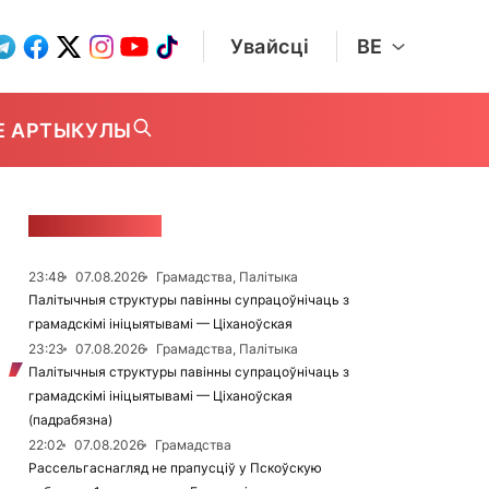
Увайсці
BE
Е АРТЫКУЛЫ
СТУЖКА НАВІН
23:48
07.08.2026
Грамадства, Палітыка
Палітычныя структуры павінны супрацоўнічаць з
грамадскімі ініцыятывамі — Ціханоўская
23:23
07.08.2026
Грамадства, Палітыка
Палітычныя структуры павінны супрацоўнічаць з
грамадскімі ініцыятывамі — Ціханоўская
(падрабязна)
22:02
07.08.2026
Грамадства
Рассельгаснагляд не прапусціў у Пскоўскую