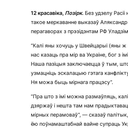
12 красавіка,
Позірк
.
Без удзелу Расіі
такое меркаванне выказаў Аляксандр 
перагаворах з прэзідэнтам РФ Уладзі
“Калі яны хочуць у Швейцарыі (яны ж
нас казаць пра мір ва Украіне, бог з 
Наша пазіцыя заключаецца ў тым, што
узмацніць эскалацыю гэтага канфлікту
Ня можа быць мірнага працэсу”.
“Пра што з імі можна размаўляць, кал
дзяржаў і нешта там нам прадыктаваць
мірных перамоваў”, — сказаў палітык
ёю поўнамаштабнай вайне супраць Ук