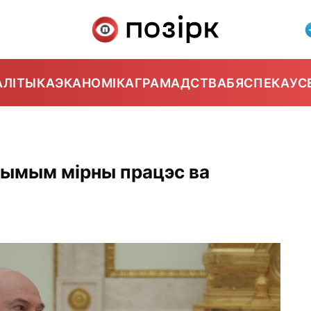
АЛІТЫКА
ЭКАНОМІКА
ГРАМАДСТВА
БЯСПЕКА
УС
чымым мірны працэс ва