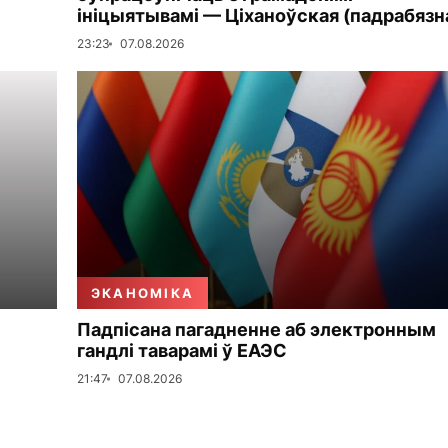
ініцыятывамі — Ціханоўская (падрабязн
23:23
07.08.2026
ЭКАНОМІКА
Падпісана пагадненне аб электронным
гандлі таварамі ў ЕАЭС
21:47
07.08.2026