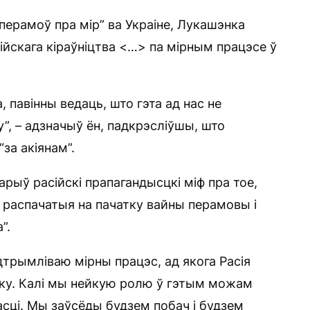
перамоў пра мір” ва Украіне, Лукашэнка
йскага кіраўніцтва <…> па мірным працэсе ў
, павінны ведаць, што гэта ад нас не
”, – адзначыў ён, падкрэсліўшы, што
за акіянам”.
рыў расійскі прапагандысцкі міф пра тое,
ь распачатыя на пачатку вайны перамовы і
”.
трымліваю мірны працэс, ад якога Расія
ліку. Калі мы нейкую ролю ў гэтым можам
сці. Мы заўсёды будзем побач і будзем