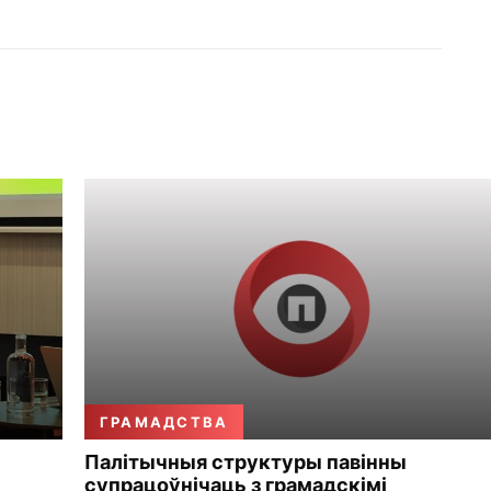
ГРАМАДСТВА
Палітычныя структуры павінны
супрацоўнічаць з грамадскімі