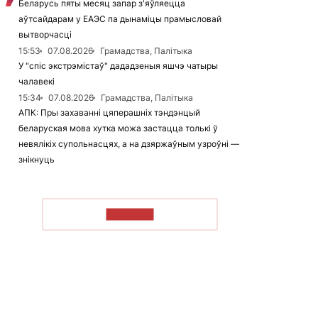
Беларусь пяты месяц запар з'яўляецца
аўтсайдарам у ЕАЭС па дынаміцы прамысловай
вытворчасці
15:53
07.08.2026
Грамадства, Палітыка
У "спіс экстрэмістаў" дададзеныя яшчэ чатыры
чалавекі
15:34
07.08.2026
Грамадства, Палітыка
АПК: Пры захаванні цяперашніх тэндэнцый
беларуская мова хутка можа застацца толькі ў
невялікіх супольнасцях, а на дзяржаўным узроўні —
знікнуць
ЧЫТАЦЬ