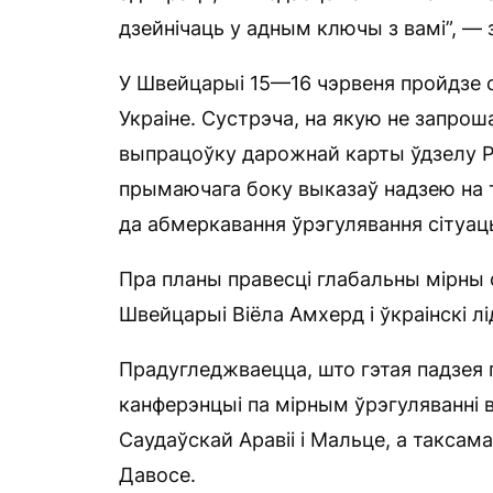
дзейнічаць у адным ключы з вамі”, — з
У Швейцарыі 15—16 чэрвеня пройдзе са
Украіне. Сустрэча, на якую не запрош
выпрацоўку дарожнай карты ўдзелу Ра
прымаючага боку выказаў надзею на 
да абмеркавання ўрэгулявання сітуац
Пра планы правесці глабальны мірны с
Швейцарыі Віёла Амхерд і ўкраінскі лі
Прадугледжваецца, што гэтая падзея 
канферэнцыі па мірным ўрэгуляванні ва
Саудаўскай Аравіі і Мальце, а таксам
Давосе.