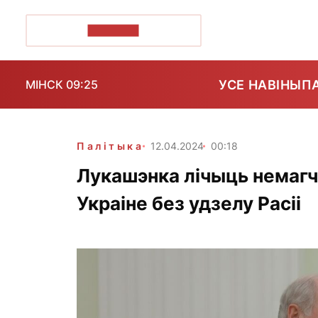
ПОЗІРК+
УСЕ НАВІНЫ
П
МІНСК 09:25
Палітыка
12.04.2024
00:18
Лукашэнка лічыць немаг
Украіне без удзелу Расіі