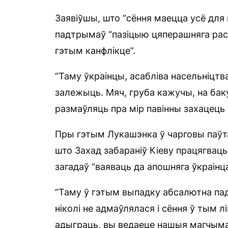
Заявіўшы, што “сёння маецца усё для 
падтрымаў “пазіцыю цяперашняга расі
гэтым канфлікце”.
“Таму ўкраінцы, асабліва насельніцтва
залежыць. Мяч, груба кажучы, на баку
размаўляць пра мір павінны захацець “
Пры гэтым Лукашэнка ў чарговы паўта
што Захад забараніў Кіеву працягвац
загадаў “ваяваць да апошняга ўкраінца
“Таму ў гэтым выпадку абсалютна пад
ніколі не адмаўлялася і сёння ў тым 
адыграць, вы ведаеце нашыя магчыма