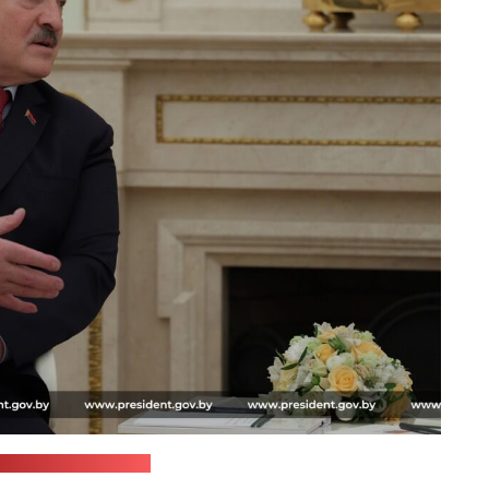
с-служба Лукашэнкі