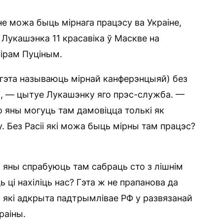
 не можа быць мірнага працэсу ва Украіне,
Лукашэнка 11 красавіка ў Маскве на
мірам Пуціным.
 гэта называюць мірнай канферэнцыяй) без
імі, — цытуе Лукашэнку яго прэс-служба. —
 яны могуць там дамовіцца толькі як
. Без Расіі які можа быць мірны там працэс?
і яны спрабуюць там сабраць сто з лішнім
 ці нахіліць нас? Гэта ж не прапанова да
, які адкрыта падтрымлівае РФ у развязанай
раіны.