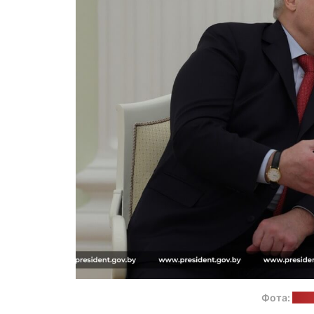
Фота:
прэ