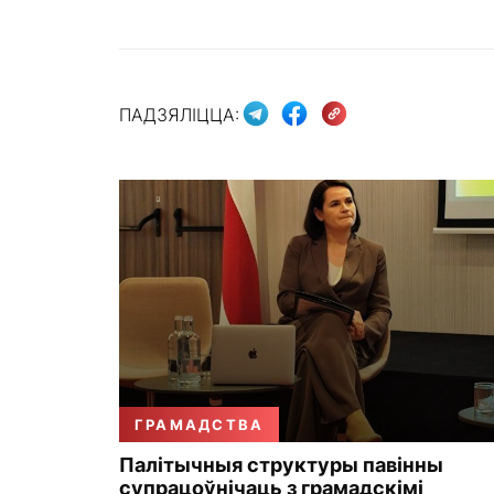
ПАДЗЯЛІЦЦА:
ГРАМАДСТВА
Палітычныя структуры павінны
супрацоўнічаць з грамадскімі