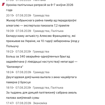
Хроніка палітычных рэпрэсій за 6–7 жніўня 2026
года
20:15
07.08.2026
Грамадства
Жыхар Кобрынскага раёна памёр ад перадазіроўкі
алкаголю — экспертыза паказала 7,2 праміле
19:39
07.08.2026
Грамадства, Палітыка
Беларускаму актывісту Аляксею Францкевічу, які
пражывае ва Украіне, на 10 гадоў забаронены ўезд у
Польшчу
19:22
07.08.2026
Грамадства
Больш за 340 аварыйна-аднаўленчых брыгад
задзейнічана ў ліквідацыі наступстваў непагадзі —
"Белэнерга"
18:24
07.08.2026
Грамадства
Двухгадовая дзяўчынка выпала з акна чацвёртага
паверха ў Брэсце
18:10
07.08.2026
Грамадства, Палітыка
За тыдзень для дзяцей палітвязняў сабрана амаль
палова заяўленай сумы
17:47
07.08.2026
Эканоміка