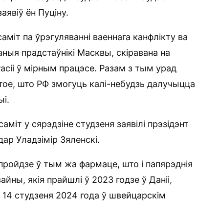
аявіў ён Пуціну.
міт па ўрэгуляванні ваеннага канфлікту ва
аныя прадстаўнікі Масквы, скіравана на
сіі ў мірным працэсе. Разам з тым урад
тое, што РФ змогуць калі-небудзь далучыцца
ыі.
аміт у сярэдзіне студзеня заявілі прэзідэнт
дар Уладзімір Зяленскі.
пройдзе ў тым жа фармаце, што і папярэднія
йны, якія прайшлі ў 2023 годзе ў Даніі,
а 14 студзеня 2024 года ў швейцарскім