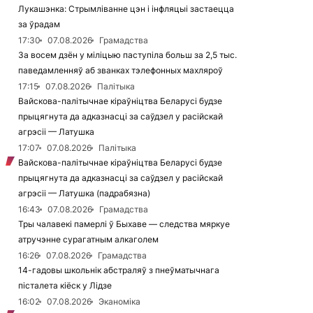
Лукашэнка: Стрымліванне цэн і інфляцыі застаецца
за ўрадам
17:30
07.08.2026
Грамадства
За восем дзён у міліцыю паступіла больш за 2,5 тыс.
паведамленняў аб званках тэлефонных махляроў
17:15
07.08.2026
Палітыка
Вайскова-палітычнае кіраўніцтва Беларусі будзе
прыцягнута да адказнасці за саўдзел у расійскай
агрэсіі — Латушка
17:07
07.08.2026
Палітыка
Вайскова-палітычнае кіраўніцтва Беларусі будзе
прыцягнута да адказнасці за саўдзел у расійскай
агрэсіі — Латушка (падрабязна)
16:43
07.08.2026
Грамадства
Тры чалавекі памерлі ў Быхаве — следства мяркуе
атручэнне сурагатным алкаголем
16:26
07.08.2026
Грамадства
14-гадовы школьнік абстраляў з пнеўматычнага
пісталета кіёск у Лідзе
16:02
07.08.2026
Эканоміка