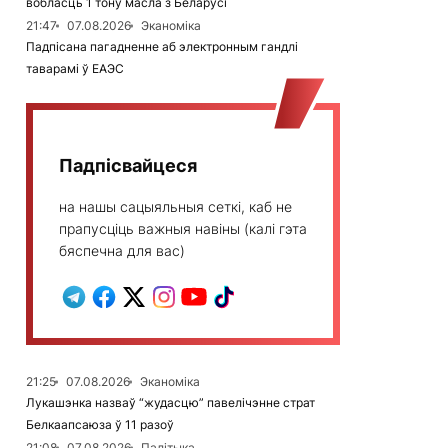
вобласць 1 тону масла з Беларусі
21:47
07.08.2026
Эканоміка
Падпісана пагадненне аб электронным гандлі
таварамі ў ЕАЭС
Падпісвайцеся
на нашы сацыяльныя сеткі, каб не
прапусціць важныя навіны (калі гэта
бяспечна для вас)
21:25
07.08.2026
Эканоміка
Лукашэнка назваў “жудасцю” павелічэнне страт
Белкаапсаюза ў 11 разоў
21:08
07.08.2026
Палітыка