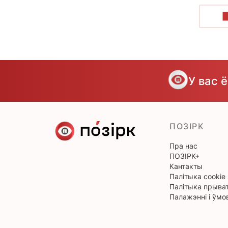
У вас 
ПОЗІРК
Пра нас
ПОЗІРК+
Кантакты
Палітыка cookie
Палітыка прыват
Палажэнні і ўмо