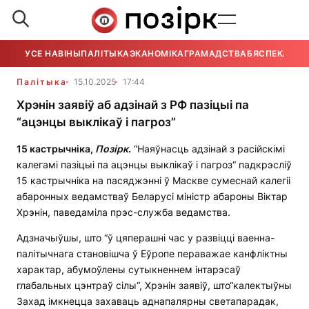
УСЕ НАВІНЫ
ПАЛІТЫКА
ЭКАНОМІКА
ГРАМАДСТВА
БЯСПЕКА
УСЕ
Палітыка
15.10.2025
17:44
Хрэнін заявіў аб адзінай з РФ пазіцыі па
“ацэнцы выклікаў і пагроз”
15 кастрычніка,
Позірк
.
“Наяўнасць адзінай з расійскімі
калегамі пазіцыі па ацэнцы выклікаў і пагроз“ падкрэсліў
15 кастрычніка на пасяджэнні ў Маскве сумеснай калегіі
абаронных ведамстваў Беларусі міністр абароны Віктар
Хрэнін, паведаміла прэс-служба ведамства.
Адзначыўшы, што “ў цяперашні час у развіцці ваенна-
палітычнага становішча ў Еўропе пераважае канфліктны
характар, абумоўлены сутыкненнем інтарэсаў
глабальных цэнтраў сілы“, Хрэнін заявіў, што“калектыўны
Захад імкнецца захаваць аднапалярны светапарадак,