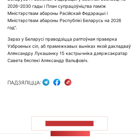
2026–2030 гады і План супрацоўніцтва паміж
Міністэрствам абароны Расійскай Федэрацыі і
Міністэрствам абароны Рэспублікі Беларусь на 2026
год”.
Зараз у Беларусі праводзіцца раптоўная праверка
Узброеных сіл, аб прамежкавых выніках якой дакладваў
Аляксандру Лукашэнку 15 кастрычніка дзяржсакратар
Савета бяспекі Аляксандр Вальфовіч.
ПАДЗЯЛІЦЦА:
ПАКАЗАЦЬ БОЛЬШ
СТУЖКА НАВІН