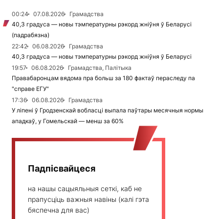
00:24
07.08.2026
Грамадства
40,3 градуса — новы тэмпературны рэкорд жніўня ў Беларусі
(падрабязна)
22:42
06.08.2026
Грамадства
40,3 градуса — новы тэмпературны рэкорд жніўня ў Беларусі
19:57
06.08.2026
Грамадства, Палітыка
Правабаронцам вядома пра больш за 180 фактаў пераследу па
"справе ЕГУ"
17:36
06.08.2026
Грамадства
У ліпені ў Гродзенскай вобласці выпала паўтары месячныя нормы
ападкаў, у Гомельскай — менш за 60%
Падпісвайцеся
на нашы сацыяльныя сеткі, каб не
прапусціць важныя навіны (калі гэта
бяспечна для вас)