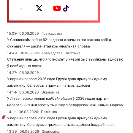
15:08
06.08.2026
Грамадства
У Сенненскім раёне 62-гадовая жанчына пагражала забіць
сужыцеля — распачатая крымінальная справа
14:49
06.08.2026
Грамадства, Палітыка
Статкевіч лічыць, что яго інсульт у няволі быў выкліканы адмоваю
ў неабходных леках
14:27
06.08.2026
У першай палове 2026 года Грузія дала прытулак аднаму
замежніку, беларусы атрымалі чатыры адмовы
14:14
06.08.2026
Эканоміка
У Літве перахопленая найбуйнейшая ў 2026 годзе партыя
нелегальных цыгарэт, у тым ліку з беларускімі акцызнымі маркамі
14:11
06.08.2026
Палітыка
У першай палове 2026 года Грузія дала прытулак аднаму
замежніку, беларусы атрымалі чатыры адмовы (падрабязна)
13:38
06.08.2026
Эканоміка