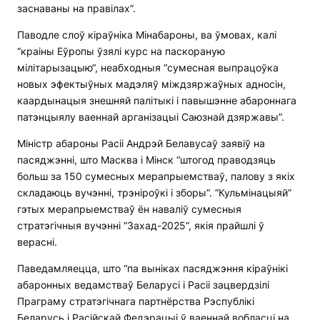
заснаваны на правілах”.
Паводле слоў кіраўніка Мінабароны, ва ўмовах, калі
“краіны Еўропы ўзялі курс на паскораную
мілітарызацыю“, неабходныя “сумесная выпрацоўка
новых эфектыўных мадэляў міждзяржаўных адносін,
каардынацыя знешняй палітыкі і павышэнне абароннага
патэнцыялу ваеннай арганізацыі Саюзнай дзяржавы”.
Міністр абароны Расіі Андрэй Белавусаў заявіў на
пасяджэнні, што Масква і Мінск “штогод праводзяць
больш за 150 сумесных мерапрыемстваў, палову з якіх
складаюць вучэнні, трэніроўкі і зборы“. “Кульмінацыяй”
гэтых мерапрыемстваў ён наваліў сумесныя
стратэгічныя вучэнні “Захад-2025“, якія прайшлі ў
верасні.
Паведамляецца, што “па выніках пасяджэння кіраўнікі
абаронных ведамстваў Беларусі і Расіі зацвердзілі
Праграму стратэгічнага партнёрства Рэспублікі
Беларусь і Расійскай Федэрацыі ў ваеннай вобласці на