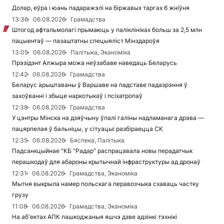
Долар, еўра і юань падаражэлі на біржавых таргах 6 жніўня
13:36
06.08.2026
Грамадства
Штогод афтальмолагі прымаюць у паліклініках больш за 2,5 млн
пацыентаў — пазаштатны спецыяліст Мінздароўя
13:05
06.08.2026
Палітыка, Эканоміка
Прэзідэнт Алжыра можа неўзабаве наведаць Беларусь
12:42
06.08.2026
Грамадства
Беларус арыштаваны ў Варшаве на падставе падазрэння ў
захоўванні і збыце наркотыкаў і псіхатропаў
12:38
06.08.2026
Грамадства
У цэнтры Мінска на дзяўчыну ўпалі галіны надламанага дрэва —
пацярпелая ў бальніцы, у сітуацыі разбіраецца СК
12:35
06.08.2026
Бяспека, Палітыка
Падсанкцыйнае "КБ "Радар" распрацавала новы перадатчык
перашкодаў для абароны крытычнай інфраструктуры ад дронаў
12:31
06.08.2026
Грамадства, Эканоміка
Мытня выкрыла намер польскага перавозчыка схаваць частку
грузу
11:08
06.08.2026
Грамадства, Эканоміка
На аб'ектах АПК пашкоджаныя яшчэ дзве адзінкі тэхнікі