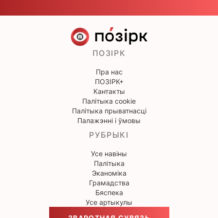
ПОЗІРК
Пра нас
ПОЗІРК+
Кантакты
Палітыка cookie
Палітыка прыватнасці
Палажэнні і ўмовы
РУБРЫКІ
Усе навіны
Палітыка
Эканоміка
Грамадства
Бяспека
Усе артыкулы
ЗВАРОТНАЯ СУВЯЗЬ