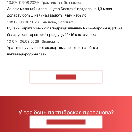
10:57
06.08.2026
Грамадства, Эканоміка
За сем месяцаў насельніцтва Беларусі прадало на 1,3 млрд
долараў больш наяўнай валюты, чым набыло
10:50
06.08.2026
Бяспека, Палітыка
Вучэнні міратворчых сіл і падраздзяленняў РХБ-абароны АДКБ на
беларускай тэрыторыі пройдуць 12–16 кастрычніка
10:04
06.08.2026
Эканоміка
Урад вярнуў нулявыя экспартныя пошліны на лёгкія
вуглевадародныя газы
ЧЫТАЦЬ
У вас ёсць партнёрская прапанова?
НАПІШЫЦЕ НАМ