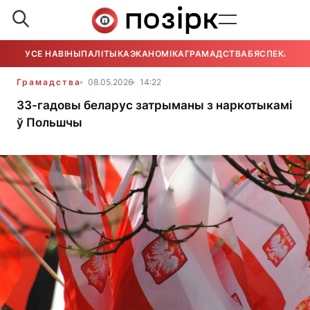
УСЕ НАВІНЫ
ПАЛІТЫКА
ЭКАНОМІКА
ГРАМАДСТВА
БЯСПЕКА
УСЕ
Грамадства
08.05.2026
14:22
33-гадовы беларус затрыманы з наркотыкамі
ў Польшчы