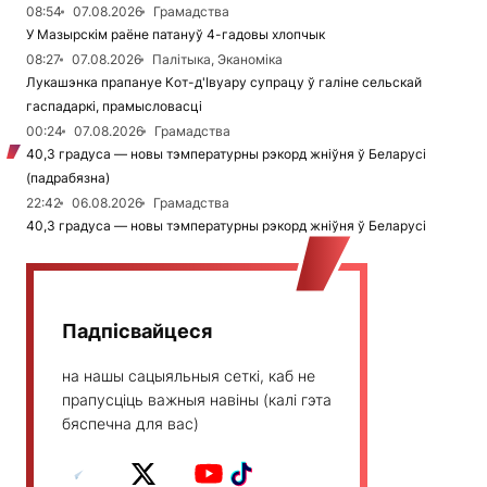
08:54
07.08.2026
Грамадства
У Мазырскім раёне патануў 4-гадовы хлопчык
08:27
07.08.2026
Палітыка, Эканоміка
Лукашэнка прапануе Кот-д'Івуару супрацу ў галіне сельскай
гаспадаркі, прамысловасці
00:24
07.08.2026
Грамадства
40,3 градуса — новы тэмпературны рэкорд жніўня ў Беларусі
(падрабязна)
22:42
06.08.2026
Грамадства
40,3 градуса — новы тэмпературны рэкорд жніўня ў Беларусі
Падпісвайцеся
на нашы сацыяльныя сеткі, каб не
прапусціць важныя навіны (калі гэта
бяспечна для вас)