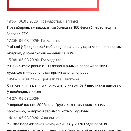
19:57
06.08.2026
Грамадства, Палітыка
Правабаронцам вядома пра больш за 180 фактаў пераследу па
"справе ЕГУ"
17:36
06.08.2026
Грамадства
У ліпені ў Гродзенскай вобласці выпала паўтары месячныя нормы
ападкаў, у Гомельскай — менш за 60%
15:08
06.08.2026
Грамадства
У Сенненскім раёне 62-гадовая жанчына пагражала забіць
сужыцеля — распачатая крымінальная справа
14:49
06.08.2026
Грамадства, Палітыка
Статкевіч лічыць, что яго інсульт у няволі быў выкліканы адмоваю
ў неабходных леках
14:27
06.08.2026
У першай палове 2026 года Грузія дала прытулак аднаму
замежніку, беларусы атрымалі чатыры адмовы
14:14
06.08.2026
Эканоміка
У Літве перахопленая найбуйнейшая ў 2026 годзе партыя
нелегальных цыгарэт, у тым ліку з беларускімі акцызнымі маркамі