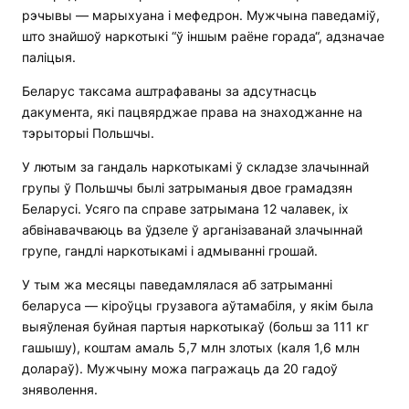
рэчывы — марыхуана і мефедрон. Мужчына паведаміў,
што знайшоў наркотыкі “ў іншым раёне горада“, адзначае
паліцыя.
Беларус таксама аштрафаваны за адсутнасць
дакумента, які пацвярджае права на знаходжанне на
тэрыторыі Польшчы.
У лютым за гандаль наркотыкамі ў складзе злачыннай
групы ў Польшчы былі затрыманыя двое грамадзян
Беларусі. Усяго па справе затрымана 12 чалавек, іх
абвінавачваюць ва ўдзеле ў арганізаванай злачыннай
групе, гандлі наркотыкамі і адмыванні грошай.
У тым жа месяцы паведамлялася аб затрыманні
беларуса — кіроўцы грузавога аўтамабіля, у якім была
выяўленая буйная партыя наркотыкаў (больш за 111 кг
гашышу), коштам амаль 5,7 млн злотых (каля 1,6 млн
долараў). Мужчыну можа пагражаць да 20 гадоў
зняволення.