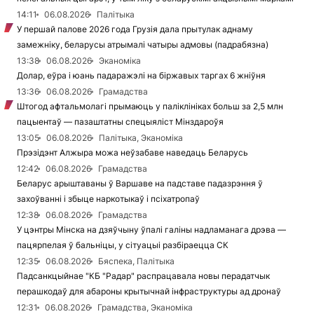
14:11
06.08.2026
Палітыка
У першай палове 2026 года Грузія дала прытулак аднаму
замежніку, беларусы атрымалі чатыры адмовы (падрабязна)
13:38
06.08.2026
Эканоміка
Долар, еўра і юань падаражэлі на біржавых таргах 6 жніўня
13:36
06.08.2026
Грамадства
Штогод афтальмолагі прымаюць у паліклініках больш за 2,5 млн
пацыентаў — пазаштатны спецыяліст Мінздароўя
13:05
06.08.2026
Палітыка, Эканоміка
Прэзідэнт Алжыра можа неўзабаве наведаць Беларусь
12:42
06.08.2026
Грамадства
Беларус арыштаваны ў Варшаве на падставе падазрэння ў
захоўванні і збыце наркотыкаў і псіхатропаў
12:38
06.08.2026
Грамадства
У цэнтры Мінска на дзяўчыну ўпалі галіны надламанага дрэва —
пацярпелая ў бальніцы, у сітуацыі разбіраецца СК
12:35
06.08.2026
Бяспека, Палітыка
Падсанкцыйнае "КБ "Радар" распрацавала новы перадатчык
перашкодаў для абароны крытычнай інфраструктуры ад дронаў
12:31
06.08.2026
Грамадства, Эканоміка