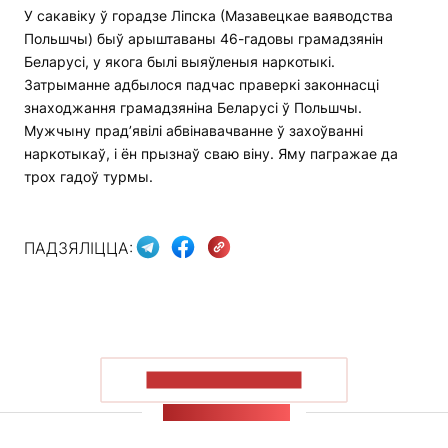
У сакавіку ў горадзе Ліпска (Мазавецкае ваяводства
Польшчы) быў арыштаваны 46-гадовы грамадзянін
Беларусі, у якога былі выяўленыя наркотыкі.
Затрыманне адбылося падчас праверкі законнасці
знаходжання грамадзяніна Беларусі ў Польшчы.
Мужчыну прад’явілі абвінавачванне ў захоўванні
наркотыкаў, і ён прызнаў сваю віну. Яму пагражае да
трох гадоў турмы.
ПАДЗЯЛІЦЦА:
ПАКАЗАЦЬ БОЛЬШ
СТУЖКА НАВІН