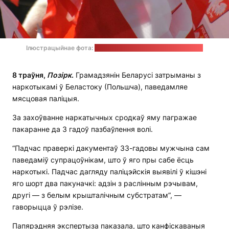
Ілюстрацыйнае фота:
Natalia Gasiorowska / unsplash.com
8 траўня,
Позірк
.
Грамадзянін Беларусі затрыманы з
наркотыкамі ў Беластоку (Польшча), паведамляе
мясцовая паліцыя.
За захоўванне наркатычных сродкаў яму пагражае
пакаранне да 3 гадоў пазбаўлення волі.
“Падчас праверкі дакументаў 33-гадовы мужчына сам
паведаміў супрацоўнікам, што ў яго пры сабе ёсць
наркотыкі. Падчас дагляду паліцэйскія выявілі ў кішэні
яго шорт два пакуначкі: адзін з раслінным рэчывам,
другі — з белым крышталічным субстратам”, —
гаворыцца ў рэлізе.
Папярэдняя экспертыза паказала, што канфіскаваныя