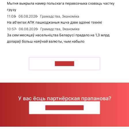
Мытня выкрыла намер польскага перавозчыка схаваць частку
грузу
11:08
06.08.2026
Грамадства, Эканоміка
На аб'ектах АПК пашкоджаныя яшчэ дзве адзінкі тэхнікі
10:57
06.08.2026
Грамадства, Эканоміка
За сем месяцаў насельніцтва Беларусі прадало на 1,3 млрд
долараў больш наяўнай валюты, чым набыло
ЧЫТАЦЬ
У вас ёсць партнёрская прапанова?
НАПІШЫЦЕ НАМ