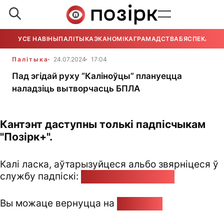
УСЕ НАВІНЫ
ПАЛІТЫКА
ЭКАНОМІКА
ГРАМАДСТВА
БЯСПЕКА
УСЕ
Палітыка
24.07.2024
17:04
Пад эгідай руху “Каліноўцы” плануецца
наладзіць вытворчасць БПЛА
Кантэнт даступны толькі падпісчыкам
"Позірк+".
Калі ласка, аўтарызуйцеся альбо звярніцеся ў
службу падпіскі:
pozirk@pozirk.online
Вы можаце вернуцца на
Галоўную