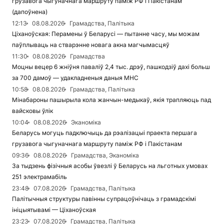
грузавога чыгуначнага маршруту паміж РФ і Пакістанам
(дапоўнена)
12:13
08.08.2026
Грамадства, Палітыка
Ціханоўская: Перамены ў Беларусі — пытанне часу, мы можам
паўплываць на стварэнне новага акна магчымасцяў
11:30
08.08.2026
Грамадства
Моцны вецер 6 жніўня паваліў 2,4 тыс. дрэў, пашкодзіў дахі больш
за 700 дамоў — удакладненыя даныя МНС
10:58
08.08.2026
Грамадства, Палітыка
Мінабароны пашырыла кола жанчын-медыкаў, якія трапляюць пад
вайсковы ўлік
10:04
08.08.2026
Эканоміка
Беларусь могуць падключыць да рэалізацыі праекта першага
грузавога чыгуначнага маршруту паміж РФ і Пакістанам
09:36
08.08.2026
Грамадства, Эканоміка
За тыдзень фізічныя асобы ўвезлі ў Беларусь на льготных умовах
251 электрамабіль
23:48
07.08.2026
Грамадства, Палітыка
Палітычныя структуры павінны супрацоўнічаць з грамадскімі
ініцыятывамі — Ціханоўская
23:23
07.08.2026
Грамадства, Палітыка