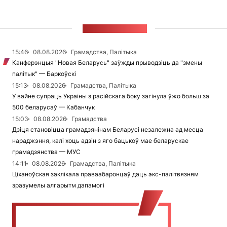
СТУЖКА НАВІН
15:46
08.08.2026
Грамадства, Палітыка
Канферэнцыя "Новая Беларусь" заўжды прыводзіць да "змены
палітык" — Баркоўскі
15:13
08.08.2026
Грамадства, Палітыка
У вайне супраць Украіны з расійскага боку загінула ўжо больш за
500 беларусаў — Кабанчук
15:03
08.08.2026
Грамадства
Дзіця становіцца грамадзянінам Беларусі незалежна ад месца
нараджэння, калі хоць адзін з яго бацькоў мае беларускае
грамадзянства — МУС
14:11
08.08.2026
Грамадства, Палітыка
Ціханоўская заклікала праваабаронцаў даць экс-палітвязням
зразумелы алгарытм дапамогі