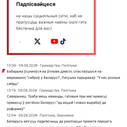
Падпісвайцеся
на нашы сацыяльныя сеткі, каб не
прапусціць важныя навіны (калі гэта
бяспечна для вас)
13:50
08.08.2026
Грамадства, Палітыка
Бабарыка ўсумніўся ва ўплыве дэмсіл, спаслаўшыся на
меркаванні "сяброў у Беларусі", Латушка парыраваў: "У нас розныя
сябры"
13:15
08.08.2026
Грамадства, Палітыка
Севярынец: Трэба мець каманды, гатовыя пры магчымасці
правесці ў рэгіёнах Беларусі "ад акцый і новых вырабаў да
рэформаў"
12:54
08.08.2026
Палітыка, Эканоміка
Беларусь могуць падключыць да рэалізацыі праекта першага