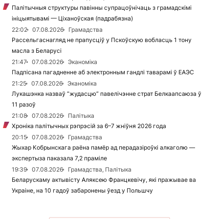
Палітычныя структуры павінны супрацоўнічаць з грамадскімі
ініцыятывамі — Ціханоўская (падрабязна)
22:02
07.08.2026
Грамадства
Рассельгаснагляд не прапусціў у Пскоўскую вобласць 1 тону
масла з Беларусі
21:47
07.08.2026
Эканоміка
Падпісана пагадненне аб электронным гандлі таварамі ў ЕАЭС
21:25
07.08.2026
Эканоміка
Лукашэнка назваў “жудасцю” павелічэнне страт Белкаапсаюза ў
11 разоў
21:08
07.08.2026
Палітыка
Хроніка палітычных рэпрэсій за 6–7 жніўня 2026 года
20:15
07.08.2026
Грамадства
Жыхар Кобрынскага раёна памёр ад перадазіроўкі алкаголю —
экспертыза паказала 7,2 праміле
19:39
07.08.2026
Грамадства, Палітыка
Беларускаму актывісту Аляксею Францкевічу, які пражывае ва
Украіне, на 10 гадоў забаронены ўезд у Польшчу