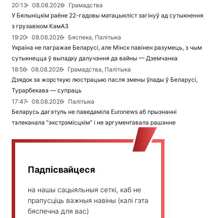
20:13
08.08.2026
Грамадства
У Бялыніцкім раёне 22-гадовы матацыкліст загінуў ад сутыкнення
з грузавіком КамАЗ
19:20
08.08.2026
Бяспека, Палітыка
Украіна не пагражае Беларусі, але Мінск павінен разумець, з чым
сутыкнецца ў выпадку далучэння да вайны — Дземчанка
18:56
08.08.2026
Грамадства, Палітыка
Дзядок за жорсткую люстрацыю пасля змены ўлады ў Беларусі,
Турарбекава — супраць
17:47
08.08.2026
Палітыка
Беларусь дагэтуль не паведаміла Euronews аб прызнанні
тэлеканала "экстрэмісцкім" і не аргументавала рашэнне
Падпісвайцеся
на нашы сацыяльныя сеткі, каб не
прапусціць важныя навіны (калі гэта
бяспечна для вас)