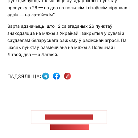
функцыянуюць толькі пяць аўтадарожных пунктаў
пропуску з 26 — па два на польскім і літоўскім кірунках і
адзін — на латвійскім”.
Варта адзначыць, што 12 са згаданых 26 пунктаў
знаходзяцца на мяжы з Украінай і закрытыя ў сувязі з
саўдзелам беларускага рэжыму ў расійскай агрэсіі. Па
шэсць пунктаў размешчана на мяжы з Польшчай і
Літвой, два — з Латвіяй.
ПАДЗЯЛІЦЦА:
ПАКАЗАЦЬ БОЛЬШ
СТУЖКА НАВІН