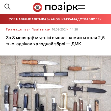
УСЕ НАВІНЫ
ПАЛІТЫКА
ЭКАНОМІКА
ГРАМАДСТВА
БЯСПЕКА
УСЕ
Грамадства
Палітыка
16.09.2024
14:28
За 8 месяцаў мытнікі вынялі на мяжы каля 2,5
тыс. адзінак халоднай зброі — ДМК