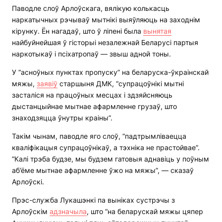
Паводле слоў Арлоўскага, вялікую колькасць
наркатычных рэчываў мытнікі выяўляюць на заходнім
кірунку. Ён нагадаў, што ў ліпені была
вынятая
найбуйнейшая ў гісторыі незалежнай Беларусі партыя
наркотыкаў і псіхатропаў — звыш адной тоны.
У “асноўных пунктах пропуску” на беларуска-ўкраінскай
мяжы,
заявіў
старшыня ДМК, “супрацоўнікі мытні
засталіся на працоўных месцах і здзяйсняюць
дыстанцыйнае мытнае афармленне грузаў, што
знаходзяцца ўнутры краіны”.
Такім чынам, паводле яго слоў, “падтрымліваецца
кваліфікацыя супрацоўнікаў, а тэхніка не прастойвае”.
“Калі трэба будзе, мы будзем гатовыя аднавіць у поўным
аб’ёме мытнае афармленне ўжо на мяжы”, — сказаў
Арлоўскі.
Прэс-служба Лукашэнкі па выніках сустрэчы з
Арлоўскім
адзначыла
, што “на беларускай мяжы цяпер