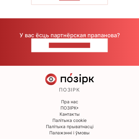
У вас ёсць партнёрская прапанова?
НАПІШЫЦЕ НАМ
ПОЗІРК
Пра нас
ПОЗІРК+
Кантакты
Палітыка cookie
Палітыка прыватнасці
Палажэнні і ўмовы