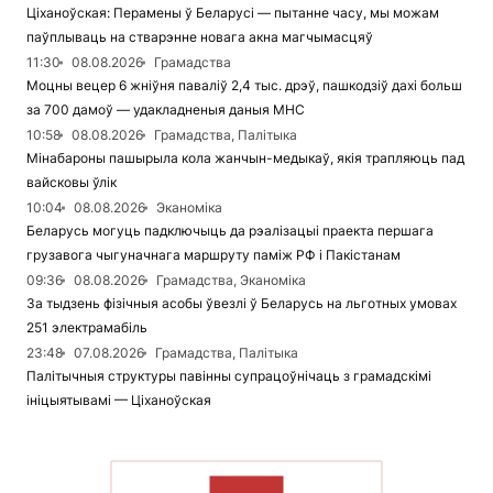
Ціханоўская: Перамены ў Беларусі — пытанне часу, мы можам
паўплываць на стварэнне новага акна магчымасцяў
11:30
08.08.2026
Грамадства
Моцны вецер 6 жніўня паваліў 2,4 тыс. дрэў, пашкодзіў дахі больш
за 700 дамоў — удакладненыя даныя МНС
10:58
08.08.2026
Грамадства, Палітыка
Мінабароны пашырыла кола жанчын-медыкаў, якія трапляюць пад
вайсковы ўлік
10:04
08.08.2026
Эканоміка
Беларусь могуць падключыць да рэалізацыі праекта першага
грузавога чыгуначнага маршруту паміж РФ і Пакістанам
09:36
08.08.2026
Грамадства, Эканоміка
За тыдзень фізічныя асобы ўвезлі ў Беларусь на льготных умовах
251 электрамабіль
23:48
07.08.2026
Грамадства, Палітыка
Палітычныя структуры павінны супрацоўнічаць з грамадскімі
ініцыятывамі — Ціханоўская
ЧЫТАЦЬ