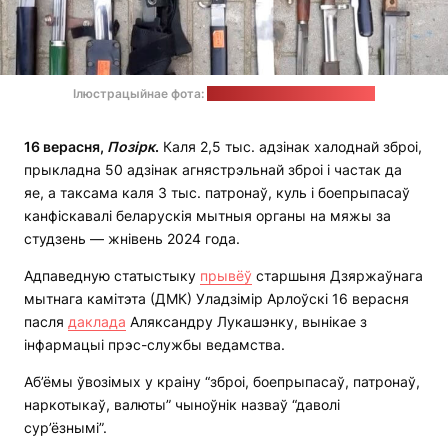
Ілюстрацыйнае фота:
прэс-служба МУС Беларусі
16 верасня,
Позірк
.
Каля 2,5 тыс. адзінак халоднай зброі,
прыкладна 50 адзінак агнястрэльнай зброі і частак да
яе, а таксама каля 3 тыс. патронаў, куль і боепрыпасаў
канфіскавалі беларускія мытныя органы на мяжы за
студзень — жнівень 2024 года.
Адпаведную статыстыку
прывёў
старшыня Дзяржаўнага
мытнага камітэта (ДМК) Уладзімір Арлоўскі 16 верасня
пасля
даклада
Аляксандру Лукашэнку, вынікае з
інфармацыі прэс-службы ведамства.
Аб’ёмы ўвозімых у краіну “зброі, боепрыпасаў, патронаў,
наркотыкаў, валюты” чыноўнік назваў “даволі
сур’ёзнымі”.