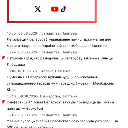
16:56
08.08.2026
Грамадства, Палітыка
Легалізацыя беларусаў, ушанаванне памяці зразумелыя для
мірнага часу, але ва Украіне вайна — амбасадар Чарнагор
16:27
08.08.2026
Грамадства, Палітыка
Патрэбныя ідэі, каб разварушыць беларусаў замежжа, лічыць
Лябедзька
16:18
08.08.2026
Бяспека, Палітыка
Сумесныя з Беларуссю вучэнні будуць прысвечаныя
супрацьдзеянню тэрарызму ў гарадскіх ўмовах — Мінабароны
Кітая
15:46
08.08.2026
Грамадства, Палітыка
Канферэнцыя "Новая Беларусь" заўжды прыводзіць да "змены
палітык" — Баркоўскі
15:13
08.08.2026
Грамадства, Палітыка
У вайне супраць Украіны з расійскага боку загінула ўжо больш за
500 беларусаў — Кабанчук