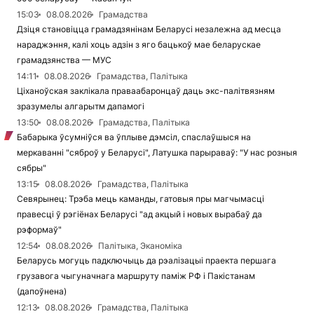
15:03
08.08.2026
Грамадства
Дзіця становіцца грамадзянінам Беларусі незалежна ад месца
нараджэння, калі хоць адзін з яго бацькоў мае беларускае
грамадзянства — МУС
14:11
08.08.2026
Грамадства, Палітыка
Ціханоўская заклікала праваабаронцаў даць экс-палітвязням
зразумелы алгарытм дапамогі
13:50
08.08.2026
Грамадства, Палітыка
Бабарыка ўсумніўся ва ўплыве дэмсіл, спаслаўшыся на
меркаванні "сяброў у Беларусі", Латушка парыраваў: "У нас розныя
сябры"
13:15
08.08.2026
Грамадства, Палітыка
Севярынец: Трэба мець каманды, гатовыя пры магчымасці
правесці ў рэгіёнах Беларусі "ад акцый і новых вырабаў да
рэформаў"
12:54
08.08.2026
Палітыка, Эканоміка
Беларусь могуць падключыць да рэалізацыі праекта першага
грузавога чыгуначнага маршруту паміж РФ і Пакістанам
(дапоўнена)
12:13
08.08.2026
Грамадства, Палітыка