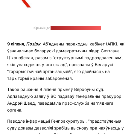
Крыніца:
старонка АПК у "Фэйсбуку"
9 ліпеня,
Позірк
.
Аб’яднаны пераходны кабінет (АПК), які
ўзначальвае беларускі дэмакратычны лідар Святлана
Ціханоўская, разам з “структурнымі падраздзяленнямі,
якія уваходзяць у яго склад”, прызнаны ў Беларусі
“тэрарыстычнай арганізацыяй”, яго дзейнасць на
тэрыторыі краіны забароненая.
Такое рашэнне 9 ліпеня прыняў Вярхоўны суд.
Адпаведную заяву ў ВС падаваў генеральны пракурор
Андрэй Швед, паведаміла прэс-служба нагляднага
органа.
Паводле інфармацыі Генпракуратуры, “прадстаўленыя
суду доказы дазволілі зрабіць выснову пра наяўнасць у