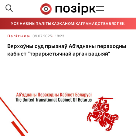
УСЕ НАВІНЫ
ПАЛІТЫКА
ЭКАНОМІКА
ГРАМАДСТВА
БЯСПЕКА
УСЕ
Палітыка
09.07.2025
18:23
Вярхоўны суд прызнаў Аб’яднаны пераходны
кабінет “тэрарыстычнай арганізацыяй”