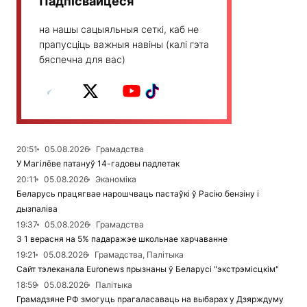
Падпісвайцеся
на нашы сацыяльныя сеткі, каб не
прапусціць важныя навіны (калі гэта
бяспечна для вас)
20:51
05.08.2026
Грамадства
У Магілёве патануў 14-гадовы падлетак
20:11
05.08.2026
Эканоміка
Беларусь працягвае нарошчваць пастаўкі ў Расію бензіну і
дызпаліва
19:37
05.08.2026
Грамадства
З 1 верасня на 5% падаражэе школьнае харчаванне
19:21
05.08.2026
Грамадства, Палітыка
Сайт тэлеканала Euronews прызнаны ў Беларусі "экстрэмісцкім"
18:59
05.08.2026
Палітыка
Грамадзяне РФ змогуць прагаласаваць на выбарах у Дзярждуму