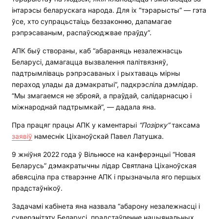
інтарэсы беларускага народа. Для іх “тэрарысты” — гэта
ўсе, хто супрацьстаіць беззаконню, дапамагае
рэпрэсаваным, распаўсюджвае праўду”.
АПК быў створаны, каб “абараняць незалежнасць
Беларусі, дамагацца вызвалення палітвязняў,
падтрымліваць рэпрэсаваных і рыхтаваць мірны
пераход улады да дэмакратыі”, падкрэсліла дэмлідар.
“Мы змагаемся не зброяй, а праўдай, салідарнасцю і
міжнароднай падтрымкай”, — дадала яна.
Пра працяг працы АПК у каментарыі
“Позірку”
таксама
заявіў
намеснік Ціханоўскай Павел Латушка.
9 жніўня 2022 года ў Вільнюсе на канферэнцыі “Новая
Беларусь” дэмакратычны лідар Святлана Ціханоўская
абвясціла пра стварэнне АПК і прызначыла яго першых
прадстаўнікоў.
Задачамі кабінета яна назвала “абарону незалежнасці і
суверэнітэту Беларусі, прадстаўленне нацыянальных