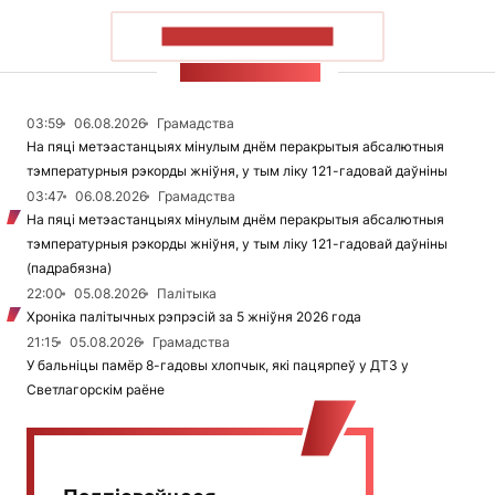
ПАКАЗАЦЬ БОЛЬШ
СТУЖКА НАВІН
03:59
06.08.2026
Грамадства
На пяці метэастанцыях мінулым днём перакрытыя абсалютныя
тэмпературныя рэкорды жніўня, у тым ліку 121-гадовай даўніны
03:47
06.08.2026
Грамадства
На пяці метэастанцыях мінулым днём перакрытыя абсалютныя
тэмпературныя рэкорды жніўня, у тым ліку 121-гадовай даўніны
(падрабязна)
22:00
05.08.2026
Палітыка
Хроніка палітычных рэпрэсій за 5 жніўня 2026 года
21:15
05.08.2026
Грамадства
У бальніцы памёр 8-гадовы хлопчык, які пацярпеў у ДТЗ у
Светлагорскім раёне