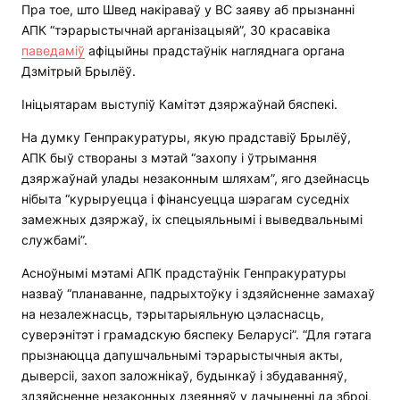
Пра тое, што Швед накіраваў у ВС заяву аб прызнанні
АПК “тэрарыстычнай арганізацыяй”, 30 красавіка
паведаміў
афіцыйны прадстаўнік нагляднага органа
Дзмітрый Брылёў.
Ініцыятарам выступіў Камітэт дзяржаўнай бяспекі.
На думку Генпракуратуры, якую прадставіў Брылёў,
АПК быў створаны з мэтай “захопу і ўтрымання
дзяржаўнай улады незаконным шляхам”, яго дзейнасць
нібыта “курыруецца і фінансуецца шэрагам суседніх
замежных дзяржаў, іх спецыяльнымі і выведвальнымі
службамі”.
Асноўнымі мэтамі АПК прадстаўнік Генпракуратуры
назваў “планаванне, падрыхтоўку і здзяйсненне замахаў
на незалежнасць, тэрытарыяльную цэласнасць,
суверэнітэт і грамадскую бяспеку Беларусі”. “Для гэтага
прызнаюцца дапушчальнымі тэрарыстычныя акты,
дыверсіі, захоп заложнікаў, будынкаў і збудаванняў,
здзяйсненне незаконных дзеянняў у дачыненні да зброі,