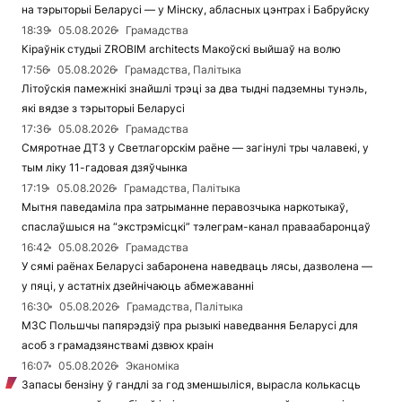
на тэрыторыі Беларусі — у Мінску, абласных цэнтрах і Бабруйску
18:39
05.08.2026
Грамадства
Кіраўнік студыі ZROBIM architects Макоўскі выйшаў на волю
17:56
05.08.2026
Грамадства, Палітыка
Літоўскія памежнікі знайшлі трэці за два тыдні падземны тунэль,
які вядзе з тэрыторыі Беларусі
17:36
05.08.2026
Грамадства
Смяротнае ДТЗ у Светлагорскім раёне — загінулі тры чалавекі, у
тым ліку 11-гадовая дзяўчынка
17:19
05.08.2026
Грамадства, Палітыка
Мытня паведаміла пра затрыманне перавозчыка наркотыкаў,
спаслаўшыся на “экстрэмісцкі” тэлеграм-канал праваабаронцаў
16:42
05.08.2026
Грамадства
У сямі раёнах Беларусі забаронена наведваць лясы, дазволена —
у пяці, у астатніх дзейнічаюць абмежаванні
16:30
05.08.2026
Грамадства, Палітыка
МЗС Польшчы папярэдзіў пра рызыкі наведвання Беларусі для
асоб з грамадзянствамі дзвюх краін
16:07
05.08.2026
Эканоміка
Запасы бензіну ў гандлі за год зменшыліся, вырасла колькасць