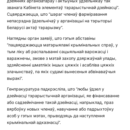
дзеяннях арганізатараў і актыўных удзельнікаў так
званага Кабінета элементаў тэрарыстычнай дзейнасці”.
Сцвярджаецца, што “шэраг членаў фарміравання
непасрэдна ўдзельнічаў у арганізацыі на тэрыторыі
Беларусі актаў тэрарызму”.
Наглядны орган заявіў, што гэтыя абставіны
“пацвярджаюцца матэрыяламі крымінальных спраў, у
тым ліку аб распальванні сацыяльнай варожасці і
варажнечы, змове з мэтай захопу дзяржаўнай улады,
здзяйсненні шматлікіх іншых цяжкіх і асабліва цяжкіх
злачынстваў, па якіх судамі вынесеныя абвінаваўчыя
выракі”.
Генпракуратура падкрэсліла, што “любы ўдзел у
дзейнасці тэрарыстычнай арганізацыі, яе фінансаванне
або садзейнічанне такой дзейнасці, напрыклад, праз
вярбоўку новых членаў, навучанне або падрыхтоўку
асоб у гэтых мэтах, прыводзяць да наступлення
крымінальнай адказнасці”.