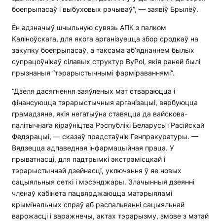
боепрыпасаў і выбуховых рэчываў”, — заявіў Брылёў.
Ён адзначыў шчыльную сувязь АПК з палком
Каліноўскага, для якога арганізуецца збор сродкаў на
закупку боепрыпасаў, а таксама аб’яднаннем былых
супрацоўнікаў сілавых структур ByPol, якія раней былі
прызнаныя “тэрарыстычнымі фарміраваннямі”.
“Дзеля дасягнення заяўленых мэт ствараюцца і
фінансуюцца тэрарыстычныя арганізацыі, вярбуюцца
грамадзяне, якія негатыўна ставяцца да вайскова-
палітычнага кіраўніцтва Рэспублікі Беларусь і Расійскай
Федэрацыі, — сказаў прадстаўнік Генпракуратуры. —
Вядзецца адпаведная інфармацыйная праца. У
прыватнасці, для падтрымкі экстрэмісцкай і
тэрарыстычнай дзейнасці, уключэння ў яе новых
сацыяльныя сеткі і мэсэнджары. Злачынныя дзеянні
членаў кабінета пацвярджаюцца матэрыяламі
крымінальных спраў аб распальванні сацыяльнай
варожасці і варажнечы, актах тэрарызму, змове з мэтай