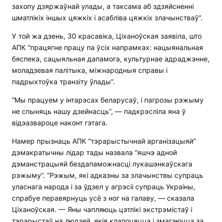
захопу дзяржаўнай улады, а таксама аб здзяйсненні
шматлікіх іншых цяжкіх і асабліва цяжкіх злачынстваў”.
У той жа дзень, 30 красавіка, Ціханоўская заявіла, што
АПК “працягне працу па ўсіх напрамках: нацыянальная
бяспека, сацыяльная дапамога, культурнае адраджэнне,
моладзевая палітыка, міжнародныя справы і
падрыхтоўка транзіту ўлады”.
“Мы працуем у інтарэсах беларусаў, і пагрозы рэжыму
не спыняць нашу дзейнасць”, — падкрэсліла яна ў
відэазвароце наконт гэтага.
Намер прызнаць АПК “тэрарыстычнай арганізацыяй”
дэмакратычны лідар тады назвала “яшчэ адной
дэманстрацыяй бездапаможнасці лукашэнкаўскага
рэжыму”. “Рэжым, які адказны за злачынствы супраць
уласнага народа і за ўдзел у агрэсіі супраць Украіны,
спрабуе перавярнуць усё з ног на галаву, — сказала
Ціханоўская. — Яны чапляюць цэтлікі экстрэмістаў і
тэрарыстаў на людзей, якія клапоцяцца і змагаюцца за