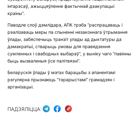
інтарэсаў, ажыццяўленне фактычнай дэакупацыі
краіны”.
Паводле слоў дэмлідара, АПК трэба “распрацаваць і
рэалізаваць меры па спыненні незаконнага ўтрымання
ўлады, забяспечыць транзіт улады ад дыктатуры да
дэмакратыі, стварыць умовы для правядзення
сумленных і свабодных выбараў”, у выніку чаго “павінны
быць вызваленыя ўсе палітвязні”.
Беларускія ўлады ў мэтах барацьбы з апанентамі
рэгулярна прызнаюць “тэрарыстамі” грамадзян і
арганізацыі.
ПАДЗЯЛІЦЦА: