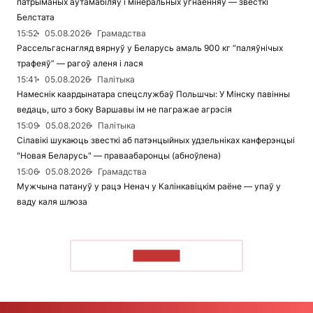
патрыманых аўтамабіляў і мінеральных угнаенняў — звесткі
Белстата
15:52
05.08.2026
Грамадства
Рассельгаснагляд вярнуў у Беларусь амаль 900 кг “паляўнічых
трафеяў” — рагоў аленя і лася
15:41
05.08.2026
Палітыка
Намеснік каардынатара спецслужбаў Польшчы: У Мінску павінны
ведаць, што з боку Варшавы ім не пагражае агрэсія
15:09
05.08.2026
Палітыка
Сілавікі шукаюць звесткі аб патэнцыйных удзельніках канферэнцыі
"Новая Беларусь" — праваабаронцы (абноўлена)
15:06
05.08.2026
Грамадства
Мужчына патануў у рацэ Ненач у Калінкавіцкім раёне — упаў у
ваду каля шлюза
ЧЫТАЦЬ