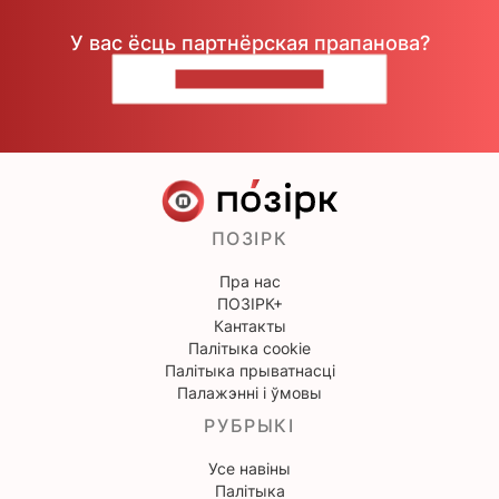
У вас ёсць партнёрская прапанова?
НАПІШЫЦЕ НАМ
ПОЗІРК
Пра нас
ПОЗІРК+
Кантакты
Палітыка cookie
Палітыка прыватнасці
Палажэнні і ўмовы
РУБРЫКІ
Усе навіны
Палітыка