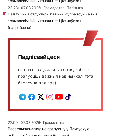
грамадскімі ініцыятывамі — Ціханоўская
23:23
07.08.2026
Грамадства, Палітыка
Палітычныя структуры павінны супрацоўнічаць з
грамадскімі ініцыятывамі — Ціханоўская
(падрабязна)
Падпісвайцеся
на нашы сацыяльныя сеткі, каб не
прапусціць важныя навіны (калі гэта
бяспечна для вас)
22:02
07.08.2026
Грамадства
Рассельгаснагляд не прапусціў у Пскоўскую
вобласць 1 тону масла з Беларусі