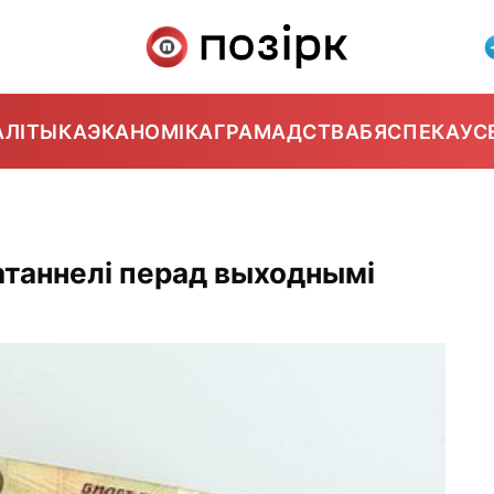
АЛІТЫКА
ЭКАНОМІКА
ГРАМАДСТВА
БЯСПЕКА
УС
патаннелі перад выходнымі