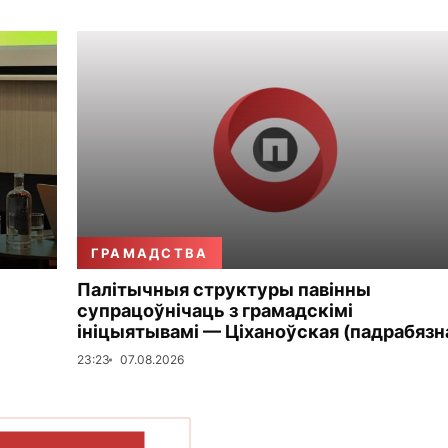
ГРАМАДСТВА
Палітычныя структуры павінны
супрацоўнічаць з грамадскімі
ініцыятывамі — Ціханоўская (падрабязн
23:23
07.08.2026
ПАКАЗАЦЬ БОЛЬШ