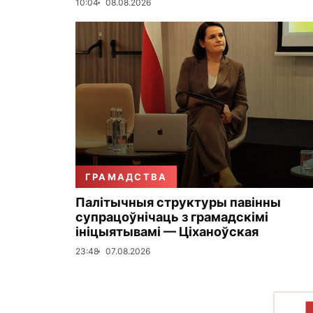
10:04
08.08.2026
ГРАМАДСТВА
Палітычныя структуры павінны
супрацоўнічаць з грамадскімі
ініцыятывамі — Ціханоўская
23:48
07.08.2026