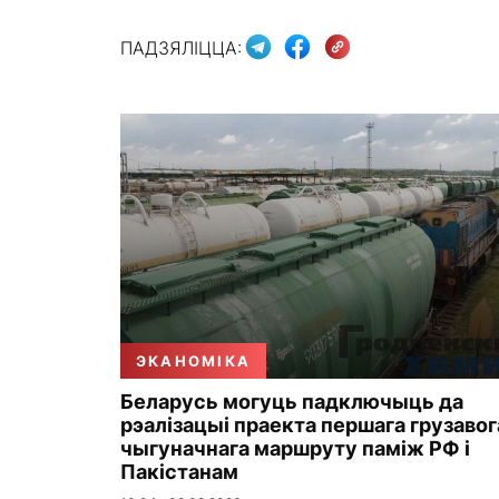
ПАДЗЯЛІЦЦА:
ЭКАНОМІКА
Беларусь могуць падключыць да
рэалізацыі праекта першага грузавог
чыгуначнага маршруту паміж РФ і
Пакістанам