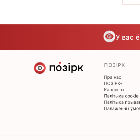
У вас 
ПОЗІРК
Пра нас
ПОЗІРК+
Кантакты
Палітыка cookie
Палітыка прыват
Палажэнні і ўмо