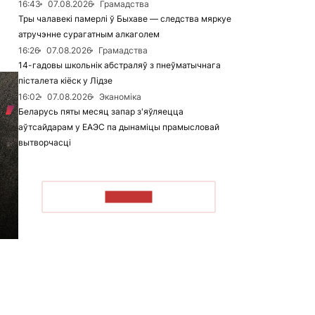
16:43
07.08.2026
Грамадства
Тры чалавекі памерлі ў Быхаве — следства мяркуе
атручэнне сурагатным алкаголем
16:26
07.08.2026
Грамадства
14-гадовы школьнік абстраляў з пнеўматычнага
пісталета кіёск у Лідзе
16:02
07.08.2026
Эканоміка
Беларусь пяты месяц запар з'яўляецца
аўтсайдарам у ЕАЭС па дынаміцы прамысловай
вытворчасці
ЧЫТАЦЬ