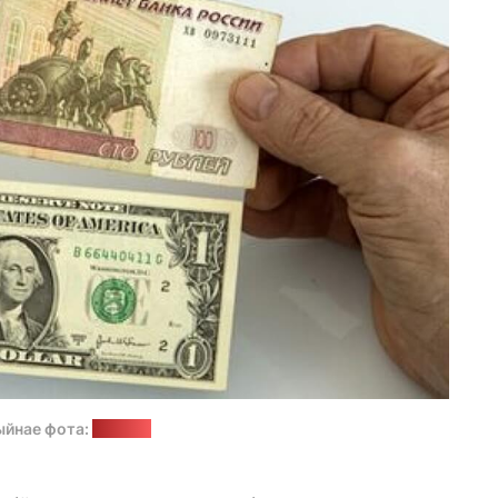
ыйнае фота:
sana.sy