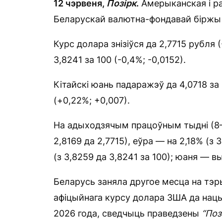
12 чэрвеня,
Позірк
.
Амерыканская і ра
Беларускай валютна-фондавай біржы 
Курс долара знізіўся да 2,7715 рубля 
3,8241 за 100 (-0,4%; -0,0152).
Кітайскі юань падаражэў да 4,0718 за 
(+0,22%; +0,007).
На адыходзячым працоўным тыдні (8–12
2,8169 да 2,7715), еўра — на 2,18% (з 
(з 3,8259 да 3,8241 за 100); юаня — вы
Беларусь заняла другое месца на тэ
афіцыйнага курсу долара ЗША да нац
2026 года, сведчыць праведзены
“Поз