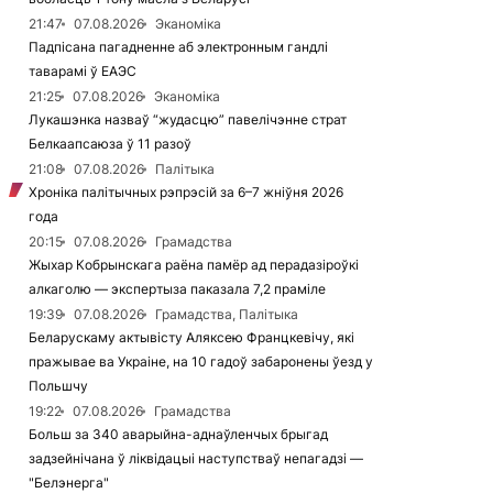
21:47
07.08.2026
Эканоміка
Падпісана пагадненне аб электронным гандлі
таварамі ў ЕАЭС
21:25
07.08.2026
Эканоміка
Лукашэнка назваў “жудасцю” павелічэнне страт
Белкаапсаюза ў 11 разоў
21:08
07.08.2026
Палітыка
Хроніка палітычных рэпрэсій за 6–7 жніўня 2026
года
20:15
07.08.2026
Грамадства
Жыхар Кобрынскага раёна памёр ад перадазіроўкі
алкаголю — экспертыза паказала 7,2 праміле
19:39
07.08.2026
Грамадства, Палітыка
Беларускаму актывісту Аляксею Францкевічу, які
пражывае ва Украіне, на 10 гадоў забаронены ўезд у
Польшчу
19:22
07.08.2026
Грамадства
Больш за 340 аварыйна-аднаўленчых брыгад
задзейнічана ў ліквідацыі наступстваў непагадзі —
"Белэнерга"