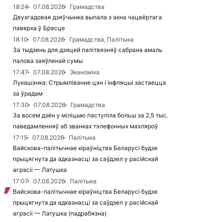
18:24
07.08.2026
Грамадства
Двухгадовая дзяўчынка выпала з акна чацвёртага
паверха ў Брэсце
18:10
07.08.2026
Грамадства, Палітыка
За тыдзень для дзяцей палітвязняў сабрана амаль
палова заяўленай сумы
17:47
07.08.2026
Эканоміка
Лукашэнка: Стрымліванне цэн і інфляцыі застаецца
за ўрадам
17:30
07.08.2026
Грамадства
За восем дзён у міліцыю паступіла больш за 2,5 тыс.
паведамленняў аб званках тэлефонных махляроў
17:15
07.08.2026
Палітыка
Вайскова-палітычнае кіраўніцтва Беларусі будзе
прыцягнута да адказнасці за саўдзел у расійскай
агрэсіі — Латушка
17:07
07.08.2026
Палітыка
Вайскова-палітычнае кіраўніцтва Беларусі будзе
прыцягнута да адказнасці за саўдзел у расійскай
агрэсіі — Латушка (падрабязна)