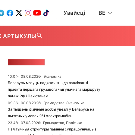
Увайсці
BE
Е АРТЫКУЛЫ
СТУЖКА НАВІН
10:04
08.08.2026
Эканоміка
Беларусь могуць падключыць да рэалізацыі
праекта першага грузавога чыгуначнага маршруту
паміж РФ і Пакістанам
09:36
08.08.2026
Грамадства, Эканоміка
За тыдзень фізічныя асобы ўвезлі ў Беларусь на
льготных умовах 251 электрамабіль
23:48
07.08.2026
Грамадства, Палітыка
Палітычныя структуры павінны супрацоўнічаць з