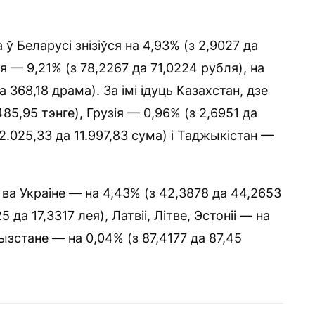
 Беларусі знізіўся на 4,93% (з 2,9027 да
 — 9,21% (з 78,2267 да 71,0224 рубля), на
 368,18 драма). За імі ідуць Казахстан, дзе
85,95 тэнге), Грузія — 0,96% (з 2,6951 да
2.025,33 да 11.997,83 сума) і Таджыкістан —
а Украіне — на 4,43% (з 42,3878 да 44,2653
 да 17,3317 лея), Латвіі, Літве, Эстоніі — на
гызстане — на 0,04% (з 87,4177 да 87,45