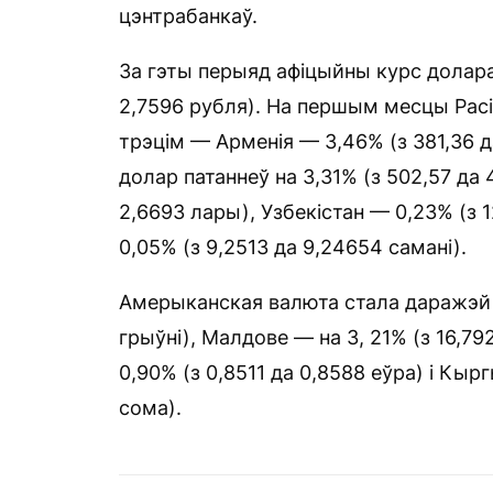
цэнтрабанкаў.
За гэты перыяд афіцыйны курс долара ў
2,7596 рубля). На першым месцы Расія
трэцім — Арменія — 3,46% (з 381,36 да
долар патаннеў на 3,31% (з 502,57 да 4
2,6693 лары), Узбекістан — 0,23% (з 1
0,05% (з 9,2513 да 9,24654 самані).
Амерыканская валюта стала даражэй в
грыўні), Малдове — на 3, 21% (з 16,7925
0,90% (з 0,8511 да 0,8588 еўра) і Кыр
сома).