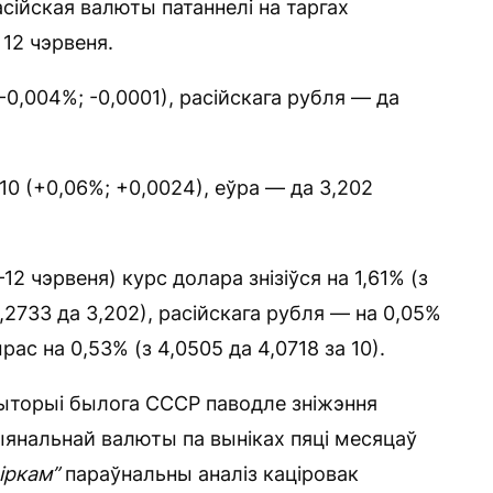
сійская валюты патаннелі на таргах
12 чэрвеня.
(-0,004%; -0,0001), расійскага рубля — да
10 (+0,06%; +0,0024), еўра — да 3,202
 чэрвеня) курс долара знізіўся на 1,61% (з
3,2733 да 3,202), расійскага рубля — на 0,05%
рас на 0,53% (з 4,0505 да 4,0718 за 10).
рыторыі былога СССР паводле зніжэння
ыянальнай валюты па выніках пяці месяцаў
іркам”
параўнальны аналіз каціровак