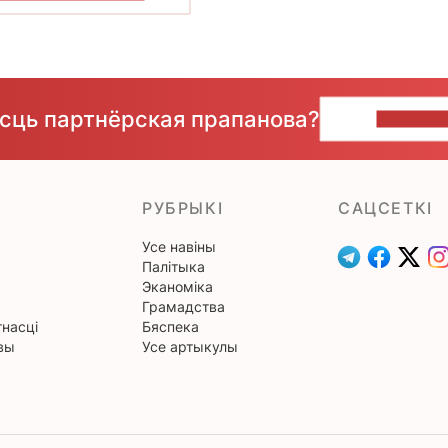
ёсць партнёрская прапанова?
НАПІШЫ
РУБРЫКІ
САЦСЕТКІ
Усе навіны
Палітыка
Эканоміка
Грамадства
насці
Бяспека
вы
Усе артыкулы