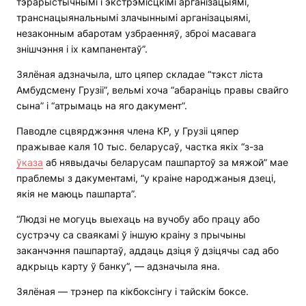
тэрарыстычнымі і экстрэмісцкімі арганізацыямі,
транснацыянальнымі злачыннымі арганізацыямі,
незаконным абаротам узбраенняў, зброі масавага
знішчэння і іх кампанентаў”.
Зялёная адзначыла, што цяпер складае “тэкст ліста
Амбудсмену Грузіі”, вельмі хоча “абараніць правы свайго
сына” і “атрымаць на яго дакумент”.
Паводле сцвярджэння члена КР, у Грузіі цяпер
пражывае каля 10 тыс. беларусаў, частка якіх “з-за
ўказа
аб нявыдачы беларусам пашпартоў за мяжой” мае
праблемы з дакументамі, “у краіне народжаныя дзеці,
якія не маюць пашпарта”.
“Людзі не могуць выехаць на вучобу або працу або
сустрэчу са сваякамі ў іншую краіну з прычыны
заканчэння пашпартаў, аддаць дзіця ў дзіцячы сад або
адкрыць карту ў банку”, — адзначыла яна.
Зялёная — трэнер па кікбоксінгу і тайскім боксе.