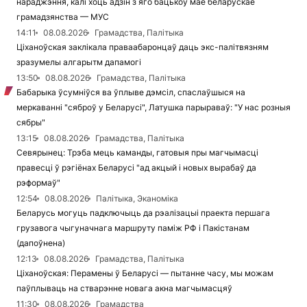
нараджэння, калі хоць адзін з яго бацькоў мае беларускае
грамадзянства — МУС
14:11
08.08.2026
Грамадства, Палітыка
Ціханоўская заклікала праваабаронцаў даць экс-палітвязням
зразумелы алгарытм дапамогі
13:50
08.08.2026
Грамадства, Палітыка
Бабарыка ўсумніўся ва ўплыве дэмсіл, спаслаўшыся на
меркаванні "сяброў у Беларусі", Латушка парыраваў: "У нас розныя
сябры"
13:15
08.08.2026
Грамадства, Палітыка
Севярынец: Трэба мець каманды, гатовыя пры магчымасці
правесці ў рэгіёнах Беларусі "ад акцый і новых вырабаў да
рэформаў"
12:54
08.08.2026
Палітыка, Эканоміка
Беларусь могуць падключыць да рэалізацыі праекта першага
грузавога чыгуначнага маршруту паміж РФ і Пакістанам
(дапоўнена)
12:13
08.08.2026
Грамадства, Палітыка
Ціханоўская: Перамены ў Беларусі — пытанне часу, мы можам
паўплываць на стварэнне новага акна магчымасцяў
11:30
08.08.2026
Грамадства