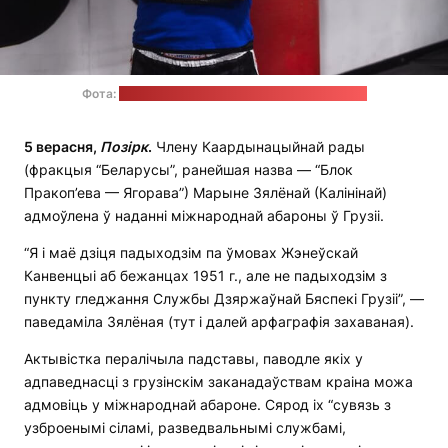
Фота:
старонка Марыны Зялёнай у "Фэйсбуку"
5 верасня,
Позірк
.
Члену Каардынацыйнай рады
(фракцыя “Беларусы”, ранейшая назва — “Блок
Пракоп’ева — Ягорава”) Марыне Зялёнай (Калінінай)
адмоўлена ў наданні міжнароднай абароны ў Грузіі.
“Я і маё дзіця падыходзім па ўмовах Жэнеўскай
Канвенцыі аб бежанцах 1951 г., але не падыходзім з
пункту гледжання Службы Дзяржаўнай Бяспекі Грузіі”, —
паведаміла Зялёная (тут і далей арфаграфія захаваная).
Актывістка пералічыла падставы, паводле якіх у
адпаведнасці з грузінскім заканадаўствам краіна можа
адмовіць у міжнароднай абароне. Сярод іх “сувязь з
узброенымі сіламі, разведвальнымі службамі,