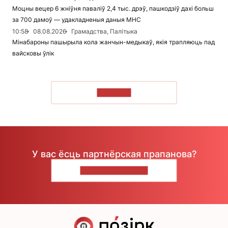
Моцны вецер 6 жніўня паваліў 2,4 тыс. дрэў, пашкодзіў дахі больш
за 700 дамоў — удакладненыя даныя МНС
10:58
08.08.2026
Грамадства, Палітыка
Мінабароны пашырыла кола жанчын-медыкаў, якія трапляюць пад
вайсковы ўлік
ЧЫТАЦЬ
У вас ёсць партнёрская прапанова?
НАПІШЫЦЕ НАМ