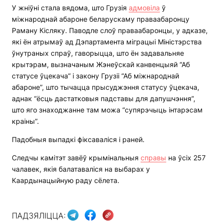
У жніўні стала вядома, што Грузія
адмовіла
ў
міжнароднай абароне беларускаму праваабаронцу
Раману Кісляку. Паводле слоў праваабаронцы, у адказе,
які ён атрымаў ад Дэпартамента міграцыі Міністэрства
ўнутраных спраў, гаворыцца, што ён задавальняе
крытэрам, вызначаным Жэнеўскай канвенцыяй “Аб
статусе ўцекача” і закону Грузіі “Аб міжнароднай
абароне”, што тычацца прысуджэння статусу ўцекача,
аднак “ёсць дастатковыя падставы для дапушчэння”,
што яго знаходжанне там можа “супярэчыць інтарэсам
краіны”.
Падобныя выпадкі фіксаваліся і раней.
Следчы камітэт завёў крымінальныя
справы
на ўсіх 257
чалавек, якія балатаваліся на выбарах у
Каардынацыйную раду сёлета.
ПАДЗЯЛІЦЦА: