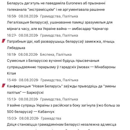
Беларусь дагэтуль не паведаміла Euronews аб прызнанні
тэлеканала "экстрэмісцкім" і не аргументавала рашэнне
16:56
08.08.2026
Грамадства, Палітыка
Легалізацыя беларусаў, ушанаванне памяці зразумелыя для
мірнага часу, але ва Украіне вайна — амбасадар Чарнагор
16:27
08.08.2026
Грамадства, Палітыка
Патрэбныя ідэі, каб разварушыць беларусаў замежжа, лічыць
Лябедзька
16:18
08.08.2026
Бяспека, Палітыка
Сумесныя з Беларуссю вучэнні будуць прысвечаныя
супрацьдзеянню тэрарызму ў гарадскіх ўмовах — Мінабароны
Кітая
15:46
08.08.2026
Грамадства, Палітыка
Канферэнцыя "Новая Беларусь" заўжды прыводзіць да "змены
палітык" — Баркоўскі
15:13
08.08.2026
Грамадства, Палітыка
У вайне супраць Украіны з расійскага боку загінула ўжо больш за
500 беларусаў — Кабанчук
15:03
08.08.2026
Грамадства
Дзіця становіцца грамадзянінам Беларусі незалежна ад месца