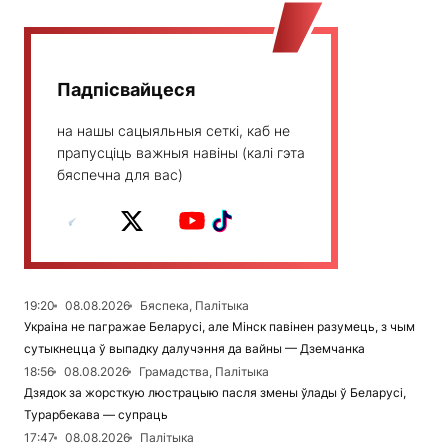
Падпісвайцеся
на нашы сацыяльныя сеткі, каб не
прапусціць важныя навіны (калі гэта
бяспечна для вас)
19:20
08.08.2026
Бяспека, Палітыка
Украіна не пагражае Беларусі, але Мінск павінен разумець, з чым
сутыкнецца ў выпадку далучэння да вайны — Дземчанка
18:56
08.08.2026
Грамадства, Палітыка
Дзядок за жорсткую люстрацыю пасля змены ўлады ў Беларусі,
Турарбекава — супраць
17:47
08.08.2026
Палітыка