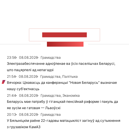
ПАКАЗАЦЬ БОЛЬШ
СТУЖКА НАВІН
23:56
08.08.2026
Грамадства
Электразабеспячэнне адноўленае ва ўсіх паселішчах Беларусі,
што пацярпелі ад непагадзі
21:54
08.08.2026
Грамадства, Палітыка
Вячорка: Цікавасць да канферэнцыі "Новая Беларусь" вызначае
нашу суб'ектнасць
21:44
08.08.2026
Грамадства, Эканоміка
Беларусь мае патрэбу ў гіганцкай пенсійнай рэформе і пакуль да
яе зусім не гатовая — Львоўскі
20:13
08.08.2026
Грамадства
У Бялыніцкім раёне 22-гадовы матацыкліст загінуў ад сутыкнення
з грузавіком КамАЗ