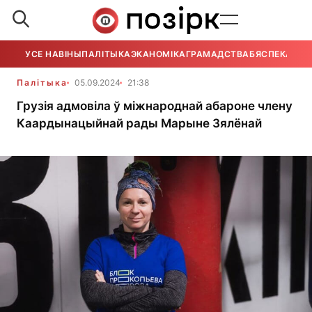
УСЕ НАВІНЫ
ПАЛІТЫКА
ЭКАНОМІКА
ГРАМАДСТВА
БЯСПЕКА
УСЕ
Палітыка
05.09.2024
21:38
Грузія адмовіла ў міжнароднай абароне члену
Каардынацыйнай рады Марыне Зялёнай