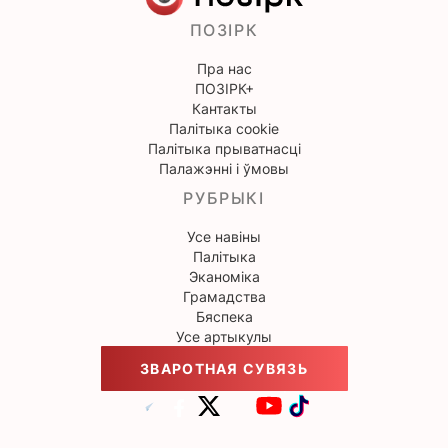
ПОЗІРК
Пра нас
ПОЗІРК+
Кантакты
Палітыка cookie
Палітыка прыватнасці
Палажэнні і ўмовы
РУБРЫКІ
Усе навіны
Палітыка
Эканоміка
Грамадства
Бяспека
Усе артыкулы
ЗВАРОТНАЯ СУВЯЗЬ